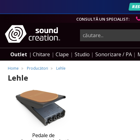
RES
CONSULTĂ UN SPECIALIST:
instrumente
muzicale,
Outlet
Chitare
Clape
Studio
Sonorizare / PA
echipamente
Home
Producători
Lehle
Lehle
pro-
Pedale
Pedale
de
de
audio
volum/expresie/selecție
volum/expresie/selecție
Lehle
Lehle
Pedale de