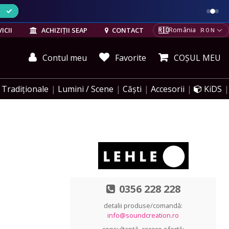
ELE
🇷🇴
ICII
ACHIZIȚII SEAP
CONTACT
România
RON
Contul meu
Favorite
COȘUL MEU
Tradiționale
Lumini / Scene
Căști
Accesorii
KiDS
0356 228 228
detalii produse/comandă:
info@soundcreation.ro