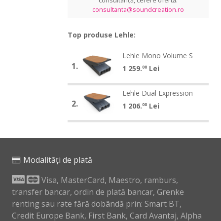
consultanță, cerere ofertă:
consultanta@soundcreation.ro
Top produse Lehle:
Lehle
Lehle Mono Volume S
Lehle
Mono
1.
Mono
1 259.
Lei
00
Volume
Volume
S
Lehle
S
Lehle Dual Expression
Lehle
Dual
2.
Dual
1 206.
Lei
00
Expression
Expression
Modalități de plată
Visa, MasterCard, Maestro, ramburs,
transfer bancar, ordin de plată bancar, Grenke
renting sau rate fără dobândă prin: Smart BT,
Credit Europe Bank, First Bank, Card Avantaj, Alpha