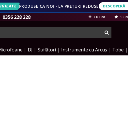
IGILATE
PRODUSE CA NOI • LA PREȚURI REDUSE
DESCOPERĂ
DESCOPERĂ
VEZI OFERT
0356 228 228
EXTRA
SERV
cauta
Microfoane
DJ
Suflători
Instrumente cu Arcuș
Tobe