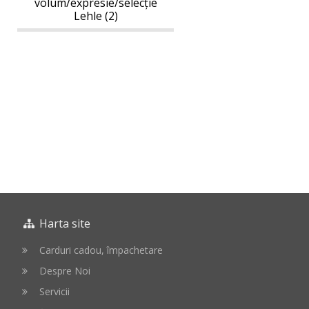
volum/expresie/selecție
Lehle (2)
Harta site
Carduri cadou, împachetare
Despre Noi
Servicii