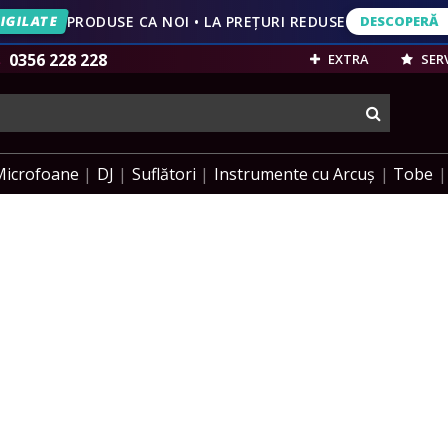
IGILATE
PRODUSE CA NOI • LA PREȚURI REDUSE
DESCOPERĂ
DESCOPERĂ
VEZI OFERT
0356 228 228
EXTRA
SERV
cauta
Microfoane
DJ
Suflători
Instrumente cu Arcuș
Tobe