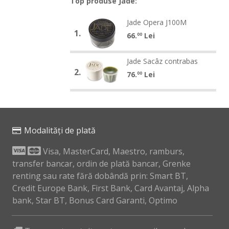
Top produse Jade:
Jade
Jade Opera J100M
Jade
Opera
1.
Opera
66.
Lei
00
J100M
J100M
Jade
Jade Sacâz contrabas
Jade
Sacâz
2.
Sacâz
76.
Lei
00
contrabas
contrabas
Modalități de plată
Visa, MasterCard, Maestro, ramburs,
transfer bancar, ordin de plată bancar, Grenke
renting sau rate fără dobândă prin: Smart BT,
Credit Europe Bank, First Bank, Card Avantaj, Alpha
bank, Star BT, Bonus Card Garanti, Optimo