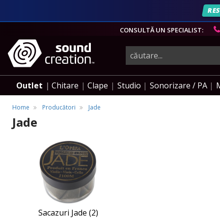
RES
CONSULTĂ UN SPECIALIST:
instrumente
muzicale,
Outlet
Chitare
Clape
Studio
Sonorizare / PA
echipamente
Home
Producători
Jade
Jade
pro-
Sacazuri
Sacazuri
Jade
Jade
audio
Sacazuri Jade (2)