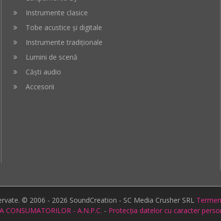
Instrumente clasice
Tobe acustice și digitale
Instrumente tradiționale
Lumini de scenă
Căști audio
Accesorii
zervate. © 2006 - 2026 SoundCreation - SC Media Crusher SRL
Termeni 
A CONSUMATORILOR - A.N.P.C.
-
Protecția datelor cu caracter pers