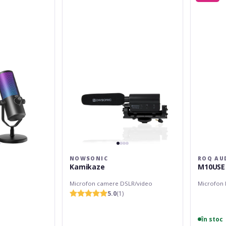
M10USE
NOWSONIC
ROQ AU
Kamikaze
M10USE
Microfon camere DSLR/video
Microfon 
5.0
(1)
în stoc