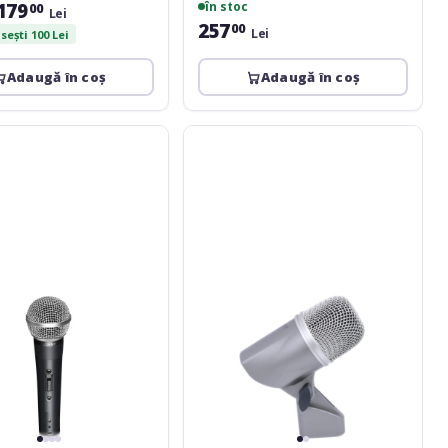
179
în stoc
00
Lei
257
00
Lei
ești 100 Lei
Adaugă în coș
Adaugă în coș
Omnitronic
MIC
77L
Bass
Drum
Microphone