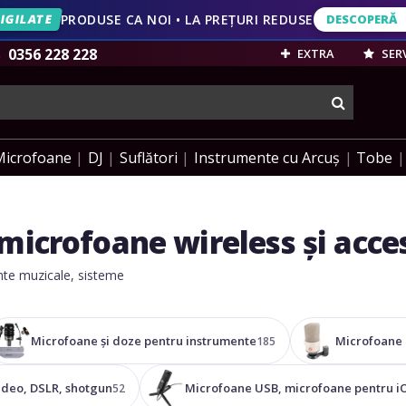
IVERSARĂ
20 DE ANI • REDUCERI PÂNĂ LA 49%
DESCOPERĂ
IGILATE
PRODUSE CA NOI • LA PREȚURI REDUSE
DESCOPERĂ
VEZI OFERT
0356 228 228
EXTRA
SERV
cauta
Microfoane
DJ
Suflători
Instrumente cu Arcuș
Tobe
microfoane wireless și acces
ente muzicale, sisteme
Microfoane și doze pentru instrumente
Microfoane 
185
ideo, DSLR, shotgun
Microfoane USB, microfoane pentru i
52