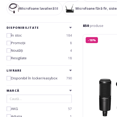
Microfoane lavalieră
Microfoane fără fir, sist
58
850
produse
DISPONIBILITATE
În stoc
184
Audio-
-18%
Technica
Promoții
8
AT2020
Noutăți
4
Popfilter
Set
Resigilate
18
LIVRARE
Disponibil în locker/easybox
790
MARCĂ
AKG
57
Arturia
1