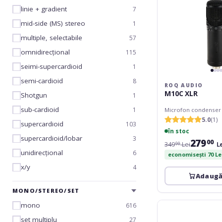
linie + gradient
7
mid-side (MS) stereo
1
multiple, selectabile
57
omnidirecțional
115
seimi-supercardioid
1
semi-cardioid
8
ROQ AUDIO
M10C XLR
Shotgun
1
sub-cardioid
1
Microfon condenser
5.0
(1)
supercardioid
103
în stoc
supercardioid/lobar
3
279
00
349
Lei
L
00
unidirecțional
6
economisești 70 Le
x/y
4
Adaugă
MONO/STEREO/SET
Audio-
mono
616
Technica
set multiplu
27