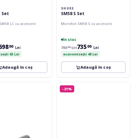
SHURE
 Set
SM58 S Set
SM58 LC cu accesorii
Microfon SM58 S cu accesorii
în stoc
698
735
00
00
Lei
783
Lei
Lei
00
ești 65 Lei
economisești 48 Lei
Adaugă în coș
Adaugă în coș
c
ROQ
-21%
Audio
M3C
XLR
Tripod
e
Pack