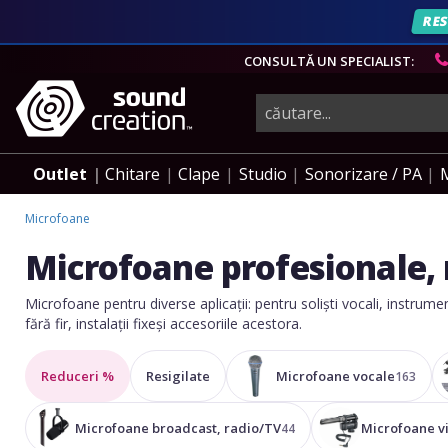
AN
RES
CONSULTĂ UN SPECIALIST:
instrumente
muzicale,
Outlet
Chitare
Clape
Studio
Sonorizare / PA
echipamente
Microfoane
Microfoane profesionale, 
pro-
Microfoane pentru diverse aplicații: pentru soliști vocali, instrum
fără fir, instalații fixeși accesoriile acestora.
audio
Reduceri %
Resigilate
Microfoane vocale
163
Microfoane broadcast, radio/TV
Microfoane v
44