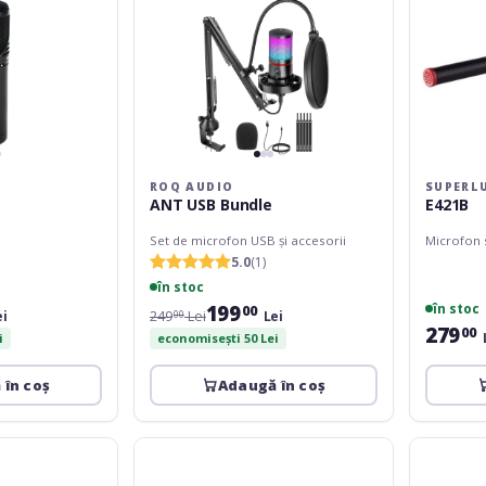
ROQ AUDIO
SUPERL
ANT USB Bundle
E421B
Set de microfon USB și accesorii
Microfon 
5.0
(1)
în stoc
199
în stoc
00
ei
249
Lei
Lei
00
279
00
i
economisești 50 Lei
 în coș
Adaugă în coș
Omnitronic
AKG
FAS
CBL