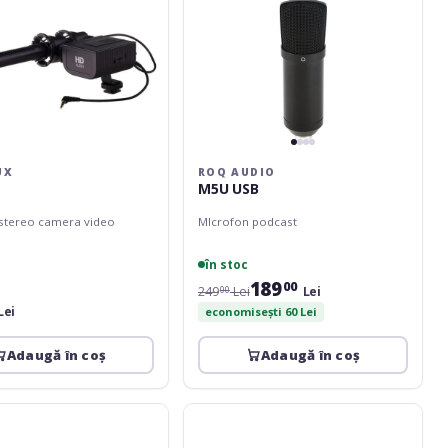
UX
ROQ AUDIO
M5U USB
stereo camera video
MIcrofon podcast
în stoc
189
00
249
Lei
Lei
00
Lei
economisești 60 Lei
Adaugă în coș
Adaugă în coș
Behringer
Ultravoice