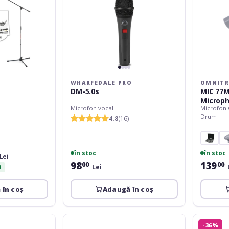
WHARFEDALE PRO
OMNITR
DM-5.0s
MIC 77
Microp
i
Microfon vocal
Microfon
Drum
4.8
(16)
în stoc
în stoc
Lei
98
139
00
00
Lei
i
 în coș
Adaugă în coș
Nowsonic
ROQ
-36%
Kamikaze
Audio