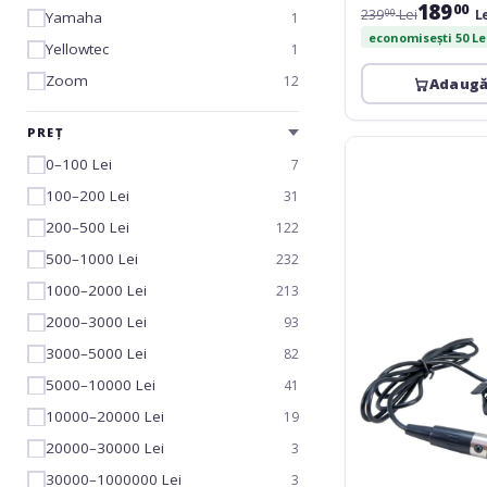
189
00
239
Lei
L
00
Yamaha
1
economisești 50 Le
Yellowtec
1
Zoom
12
Adaugă
PREȚ
Omnitronic
0–100 Lei
7
MOM-
10BT4
100–200 Lei
31
Lavalier
200–500 Lei
122
Microphone
500–1000 Lei
232
1000–2000 Lei
213
2000–3000 Lei
93
3000–5000 Lei
82
5000–10000 Lei
41
10000–20000 Lei
19
20000–30000 Lei
3
30000–1000000 Lei
3