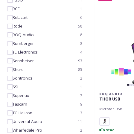
PSSO
1
THOR
RCF
1
USB
Relacart
6
Rode
58
ROQ Audio
8
Rumberger
8
sE Electronics
4
Sennheiser
93
Shure
85
Sontronics
2
SSL
1
ROQ AUDIO
Superlux
7
THOR USB
Tascam
9
Microfon USB
TC Helicon
3
Universal Audio
11
Wharfedale Pro
în stoc
2