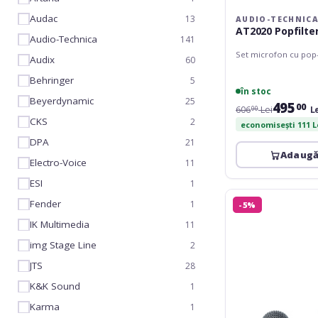
Audac
13
AUDIO-TECHNIC
AT2020 Popfilte
Audio-Technica
141
Set microfon cu pop-
Audix
60
Behringer
5
în stoc
Beyerdynamic
25
495
00
606
Lei
L
00
CKS
2
economisești 111 L
DPA
21
Adaugă
Electro-Voice
11
ESI
1
Shure
Fender
1
-5%
Beta
58A
IK Multimedia
11
Set
img Stage Line
2
JTS
28
K&K Sound
1
Karma
1