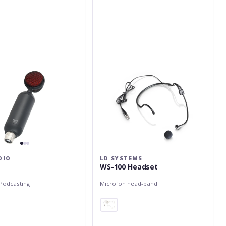
WS-
100
Headset
DIO
LD SYSTEMS
WS-100 Headset
Podcasting
Microfon head-band