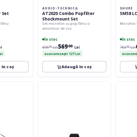
A
AUDIO-TECHNICA
SHURE
r Set
AT2020 Combo Popfilter
SM58 LC
Shockmount Set
filtru
Set microfon cu pop-filtru si
Microfon 
amortizor de soc
în stoc
în stoc
569
00
ei
696
Lei
Lei
763
Lei
00
00
ei
economisești 127 Lei
economis
 în coș
Adaugă în coș
Wharfedale
Omnitroni
Pro
MIC
DM-
77M
5.0s
Rack
Drum
Microphon