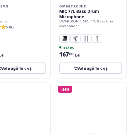
TEMS
OMNITRONIC
MIC 77L Bass Drum
Microphone
vocal
OMNITRONIC MIC 77L Bass Drum
Microphone
5.0
(2)
în stoc
167
00
Lei
Lei
Adaugă în coș
Adaugă în coș
ROQ
-24%
Audio
M5U
USB