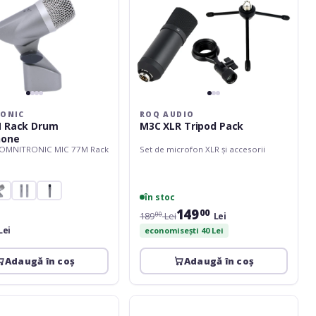
ONIC
ROQ AUDIO
M Rack Drum
M3C XLR Tripod Pack
hone
 OMNITRONIC MIC 77M Rack
Set de microfon XLR și accesorii
în stoc
149
00
189
Lei
Lei
00
Lei
economisești 40 Lei
Adaugă în coș
Adaugă în coș
LD
Systems