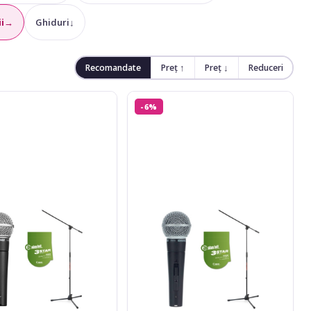
i
→
Ghiduri
↓
Recomandate
Preț ↑
Preț ↓
Reduceri
Shure
-6%
SM58
S
Set