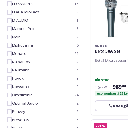
LD Systems
15
LDA audioTech
3
M-AUDIO
1
Marantz Pro
5
Meinl
2
Mishuyama
6
SHURE
Beta 58A Set
Monacor
25
Beta58A cu accesori
Nalbantov
2
Neumann
54
Novox
3
în stoc
989
00
Nowsonic
2
1 044
Lei
00
economisești 55 Le
Omnitronic
24
Optimal Audio
2
Adaugă
Peavey
2
Presonus
5
ROQ
-21%
Audio