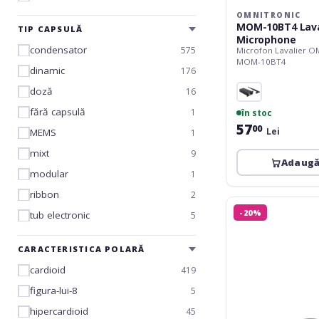
OMNITRONIC
MOM-10BT4 Lava
TIP CAPSULĂ
Microphone
condensator
575
Microfon Lavalier 
MOM-10BT4
dinamic
176
doză
16
fără capsulă
1
în stoc
57
00
Lei
MEMS
1
mixt
9
Adaugă
modular
1
ribbon
2
ROQ
-20%
tub electronic
5
Audio
M10C
XLR
CARACTERISTICA POLARĂ
cardioid
419
figura-lui-8
5
hipercardioid
45