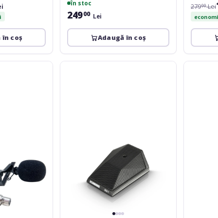
în stoc
ei
279
Lei
00
249
00
Lei
i
economis
 în coș
Adaugă în coș
LD
LD
Systems
Systems
BM-
D1006
1