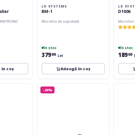
LD SYSTEMS
LD SYS
lier
BM-1
D1006
OMNITRONIC
Microfon de suprafață
Microfon 
în stoc
în stoc
379
189
00
00
Lei
 în coș
Adaugă în coș
ROQ
Superlux
-20%
Audio
E421B
ANT
USB
Bundle