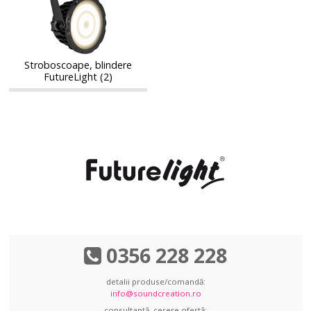
FutureLight
FutureLight
Stroboscoape, blindere
FutureLight (2)
0356 228 228
detalii produse/comandă:
info@soundcreation.ro
consultanță, cerere ofertă: