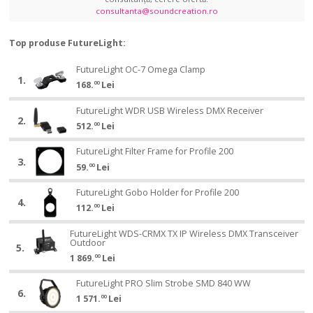
consultanta@soundcreation.ro
Top produse FutureLight:
FutureLight
FutureLight OC-7 Omega Clamp
FutureLight
1.
OC-
168.
00
Lei
OC-
7
7
FutureLight
Omega
FutureLight WDR USB Wireless DMX Receiver
FutureLight
Omega
2.
WDR
Clamp
512.
00
Lei
WDR
Clamp
USB
USB
FutureLight
Wireless
FutureLight Filter Frame for Profile 200
FutureLight
Wireless
3.
Filter
DMX
59.
00
Lei
Filter
DMX
Frame
Receiver
Frame
Receiver
FutureLight
for
FutureLight Gobo Holder for Profile 200
FutureLight
for
4.
Gobo
Profile
112.
00
Lei
Gobo
Profile
Holder
200
Holder
200
FutureLight
for
FutureLight WDS-CRMX TX IP Wireless DMX Transceiver
FutureLight
for
Outdoor
WDS-
Profile
5.
WDS-
Profile
1 869.
00
Lei
CRMX
200
CRMX
200
TX
TX
FutureLight
FutureLight PRO Slim Strobe SMD 840 WW
FutureLight
IP
6.
IP
PRO
1 571.
00
Lei
PRO
Wireless
Wireless
Slim