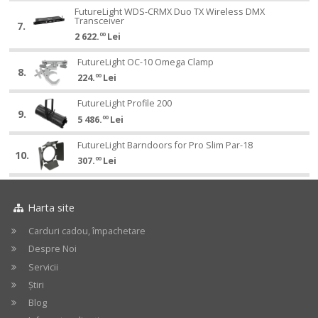
Slim
DMX
FutureLight
DMX
Strobe
FutureLight WDS-CRMX Duo TX Wireless DMX
FutureLight
Strobe
Transceiver
Transceiver
WDS-
Transceiver
SMD
7.
WDS-
SMD
Outdoor
2 622.
00
Lei
CRMX
Outdoor
840
CRMX
840
Duo
WW
Duo
FutureLight
WW
FutureLight OC-10 Omega Clamp
FutureLight
TX
8.
TX
OC-
224.
00
Lei
OC-
Wireless
Wireless
10
10
DMX
FutureLight
DMX
Omega
FutureLight Profile 200
FutureLight
Omega
Transceiver
9.
Profile
Transceiver
Clamp
5 486.
00
Lei
Profile
Clamp
200
200
FutureLight
FutureLight Barndoors for Pro Slim Par-18
FutureLight
10.
Barndoors
307.
00
Lei
Barndoors
for
for
Pro
Pro
Slim
Slim
Harta site
Par-
Par-
18
Carduri cadou, împachetare
18
Despre Noi
Servicii
Știri
Blog