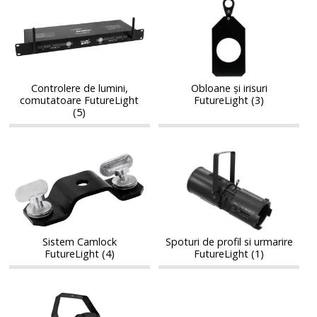
Controlere
Obloane
de
și
de
și
lumini,
irisuri
lumini,
irisuri
comutatoare
FutureLight
comutatoare
FutureLight
FutureLight
FutureLight
Controlere de lumini,
Obloane și irisuri
comutatoare FutureLight
FutureLight (3)
(5)
Sistem
Spoturi
Sistem
Spoturi
Camlock
de
Camlock
de
FutureLight
profil
FutureLight
profil
si
si
urmarire
urmarire
FutureLight
FutureLight
Sistem Camlock
Spoturi de profil si urmarire
FutureLight (4)
FutureLight (1)
Stroboscoape,
Stroboscoape,
blindere
blindere