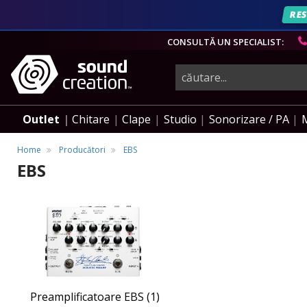
RES
CONSULTĂ UN SPECIALIST:
instrumente
muzicale,
Outlet
Chitare
Clape
Studio
Sonorizare / PA
echipamente
Home
Producători
EBS
EBS
pro-
Preamplificatoare
Preamplificatoare
EBS
EBS
audio
Preamplificatoare EBS (1)