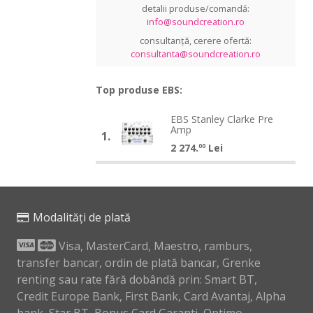
detalii produse/comandă:
info@soundcreation.ro
consultanță, cerere ofertă:
consultanta@soundcreation.ro
Top produse EBS:
EBS
EBS Stanley Clarke Pre
EBS
Amp
Stanley
1.
Stanley
2 274.
Lei
Clarke
00
Clarke
Pre
Pre
Amp
Amp
Modalități de plată
Visa, MasterCard, Maestro, ramburs,
transfer bancar, ordin de plată bancar, Grenke
renting sau rate fără dobândă prin: Smart BT,
Credit Europe Bank, First Bank, Card Avantaj, Alpha