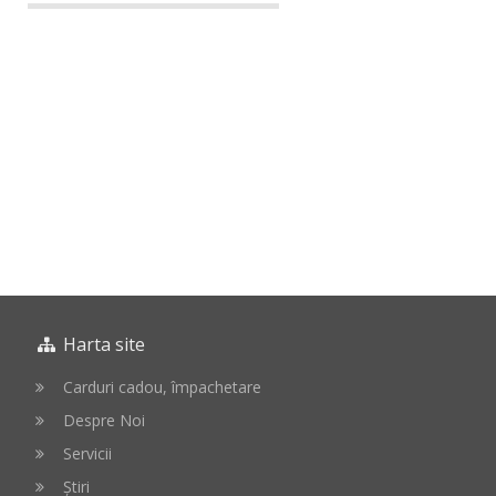
Harta site
Carduri cadou, împachetare
Despre Noi
Servicii
Știri