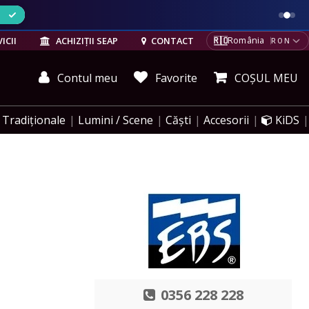
ELE
🇷🇴
ICII
ACHIZIȚII SEAP
CONTACT
România
RON
Contul meu
Favorite
COȘUL MEU
Tradiționale
Lumini / Scene
Căști
Accesorii
KiDS
0356 228 228