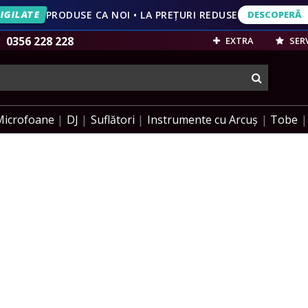
IGILATE
PRODUSE CA NOI • LA PREȚURI REDUSE
DESCOPERĂ
DESCOPERĂ
VEZI OFERT
0356 228 228
EXTRA
SERV
cauta
Microfoane
DJ
Suflători
Instrumente cu Arcuș
Tobe