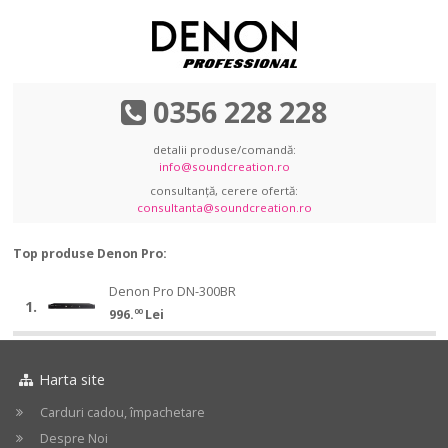
0356 228 228
detalii produse/comandă:
info@soundcreation.ro
consultanță, cerere ofertă:
consultanta@soundcreation.ro
Top produse Denon Pro:
Denon
Denon Pro DN-300BR
Denon
1.
Pro
996.
00
Lei
Pro
DN-
DN-
300BR
300BR
Harta site
Carduri cadou, împachetare
Despre Noi