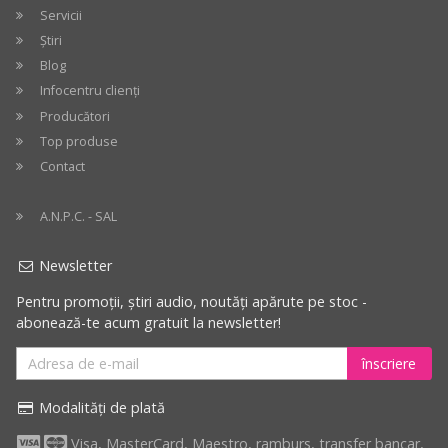
Servicii
Știri
Blog
Infocentru clienți
Producători
Top produse
Contact
A.N.P.C. - SAL
Newsletter
Pentru promoții, știri audio, noutăți apărute pe stoc -
abonează-te acum gratuit la newsletter!
înscriere
Modalități de plată
Visa, MasterCard, Maestro, ramburs, transfer bancar,