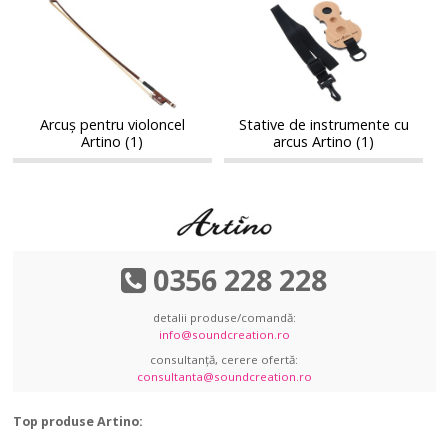
Arcuș
Stative
pentru
de
pentru
de
violoncel
instrumente
violoncel
instrumente
Artino
cu
Artino
cu
arcus
arcus
Artino
Artino
Arcuș pentru violoncel
Stative de instrumente cu
Artino (1)
arcus Artino (1)
0356 228 228
detalii produse/comandă:
info@soundcreation.ro
consultanță, cerere ofertă:
consultanta@soundcreation.ro
Top produse Artino: