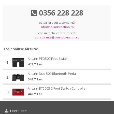
0356 228 228
detalii produse/comandă:
info@soundcreation.ro
consultanță, cerere ofertă:
consultanta@soundcreation.ro
Top produse Airturn:
Airturn
Airturn PED500 Foot Switch
Airturn
1.
PED500
459.
00
Lei
PED500
Foot
Foot
Airturn
Switch
Airturn Duo 500 Bluetooth Pedal
Airturn
Switch
2.
Duo
549.
00
Lei
Duo
500
500
Airturn
Bluetooth
Airturn BT500S 2 Foot Switch Controller
Airturn
Bluetooth
3.
BT500S
Pedal
449.
00
Lei
BT500S
Pedal
2
2
Foot
Foot
Switch
Switch
Harta site
Controller