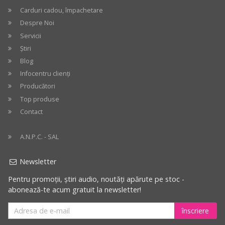
Controller
Carduri cadou, împachetare
Despre Noi
Servicii
Știri
Blog
Infocentru clienți
Producători
Top produse
Contact
A.N.P.C. - SAL
Newsletter
Pentru promoții, știri audio, noutăți apărute pe stoc -
abonează-te acum gratuit la newsletter!
înscriere