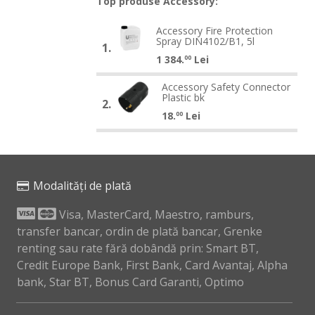
Top produse Accessory:
Accessory
Accessory Fire Protection
Accessory
Spray DIN4102/B1, 5l
Fire
1.
Fire
1 384.
Lei
Protection
00
Protection
Spray
Accessory
Spray
Accessory Safety Connector
Accessory
DIN4102/B1,
Plastic bk
Safety
DIN4102/B1,
2.
Safety
5l
18.
Lei
Connector
5l
00
Connector
Plastic
Plastic
bk
bk
Modalități de plată
Visa, MasterCard, Maestro, ramburs,
transfer bancar, ordin de plată bancar, Grenke
renting sau rate fără dobândă prin: Smart BT,
Credit Europe Bank, First Bank, Card Avantaj, Alpha
bank, Star BT, Bonus Card Garanti, Optimo