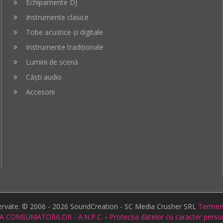
Echipamente DJ
Instrumente clasice
Tobe acustice și digitale
Instrumente tradiționale
Lumini de scenă
Căști audio
Accesorii
zervate. © 2006 - 2026 SoundCreation - SC Media Crusher SRL
Termeni 
A CONSUMATORILOR - A.N.P.C.
-
Protecția datelor cu caracter pers