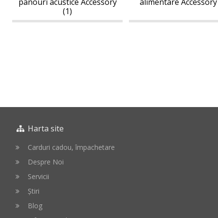
panouri acustice Accessory
alimentare Accessory 
(1)
Harta site
Carduri cadou, împachetare
Despre Noi
Servicii
Știri
Blog