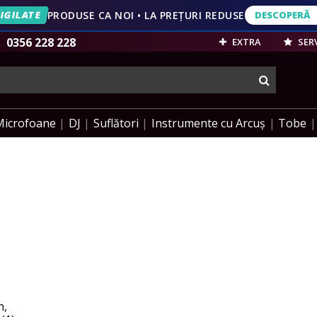
IGILATE
PRODUSE CA NOI • LA PREȚURI REDUSE
DESCOPERĂ
DESCOPERĂ
VEZI OFERT
0356 228 228
EXTRA
SERV
cauta
Microfoane
DJ
Suflători
Instrumente cu Arcuș
Tobe
n,