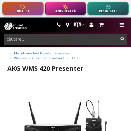
OUTLET
ANIVERSARĂ
RESIGILATE
🇷🇴
sound
instrumente
me
creation
muzicale,
cau
echipamente
pro-
Microfoane fără fir, sisteme wireless
Wireless cu microfoane lavalieră
AKG
audio
AKG WMS 420 Presenter