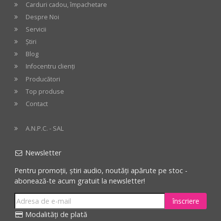
Carduri cadou, împachetare
Despre Noi
Servicii
Știri
Blog
Infocentru clienți
Producători
Top produse
Contact
A.N.P.C. - SAL
Newsletter
Pentru promoții, știri audio, noutăți apărute pe stoc -
abonează-te acum gratuit la newsletter!
înscriere
Modalități de plată