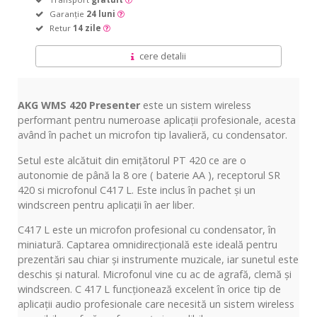
Garanție
24 luni
Retur
14 zile
cere detalii
AKG WMS 420 Presenter
este un sistem wireless
performant pentru numeroase aplicații profesionale, acesta
având în pachet un microfon tip lavalieră, cu condensator.
Setul este alcătuit din emițătorul PT 420 ce are o
autonomie de până la 8 ore ( baterie AA ), receptorul SR
420 si microfonul C417 L. Este inclus în pachet și un
windscreen pentru aplicații în aer liber.
C417 L este un microfon profesional cu condensator, în
miniatură. Captarea omnidirecțională este ideală pentru
prezentări sau chiar și instrumente muzicale, iar sunetul este
deschis și natural. Microfonul vine cu ac de agrafă, clemă și
windscreen. C 417 L funcționează excelent în orice tip de
aplicații audio profesionale care necesită un sistem wireless