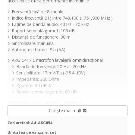
accesibil ce oferă performanțe incredibile
Frecvență fixă pe 8 canale
Indice frecvență B1( intre 748,100 si 751,900 MHz )
Lățime de bandă audio: 40 Hz - 20 kHz
Raport semnal/zgomot: 105 dB
Distanță de funcționare: 30 m
Sincronizare manuală
Autonomie baterii: 8 h (AA)
AKG C417 L microfon lavalieră omnidirecțional
Bandă de frecvențe: 20 Hz - 20 kHz
Sensibilitate: 17 mV/Pa (-35.4 dBV)
Impedanță: 200 Ohmi
Zgomot: 34 dB-A
Raport semnal/zgomot: 60 dB
Pachetul include 2 antene și paravânt.
Citește mai mult
Cod articol: A41AKG054
Unitatea de vanzare: set