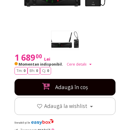
1 689
00
Lei
Momentan indisponibil.
Cere detalii
Tm:
0
Bh:
0
Cj:
0
Adaugă în coș
Adaugă la wishlist
livrabil și în
Transport
gratuit