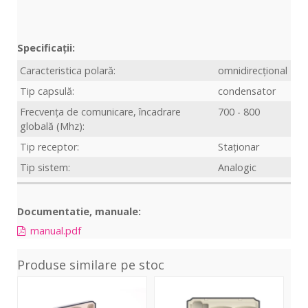
Specificații:
Caracteristica polară:
omnidirecțional
Tip capsulă:
condensator
Frecvența de comunicare, încadrare
700 - 800
globală (Mhz):
Tip receptor:
Staționar
Tip sistem:
Analogic
Documentatie, manuale:
manual.pdf
Produse similare pe stoc
One
Lark
Lar
Air
M2
M2