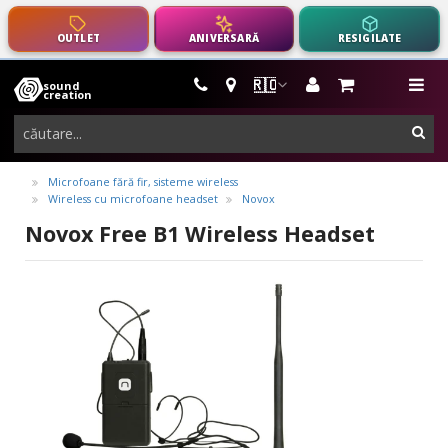
OUTLET
ANIVERSARĂ
RESIGILATE
🇷🇴
sound
instrumente
me
creation
muzicale,
cau
echipamente
pro-
Microfoane fără fir, sisteme wireless
Wireless cu microfoane headset
Novox
audio
Novox Free B1 Wireless Headset