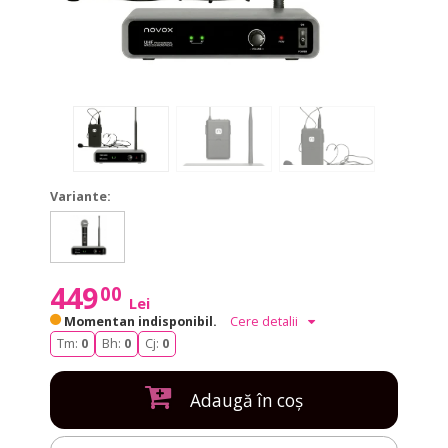
Variante:
Free
Free
H1
H1
449
00
Lei
Momentan indisponibil.
Cere detalii
Tm:
0
Bh:
0
Cj:
0
Adaugă în coș