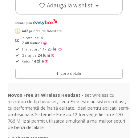
Adaugă la wishlist
livrabil și în
442
puncte de fidelitate
în rate: de la
7.48
lei/luna
Transport
17 - 25 lei
Garanție
24 luni
Retur
14 zile
cere detalii
Novox Free B1 Wireless Headset -
set wireless cu
microfon de tip headset, seria Free este un sistem robust,
cu performanță de înaltă calitate, ideal pentru aplicații semi-
profesionale. Sistemele Free au 12 frecvențe fixe între 470 -
786 MHz și permit utilizarea simultană a mai multor seturi
pe benzi decalate.