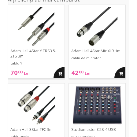
690Mhz
4Star
4Star
Y
Mic
TRS3.5-
XLR
2TS
1m
3m
Adam Hall 4Star Y TRS3.5-
Adam Hall 4Star Mic XLR 1m
2TS 3m
cablu de microfon
cablu Y
70
42
00
00
adauga
adauga
Lei
Lei
in
in
3Star
C2S-
TFC
4
3m
USB
cos
cos
Adam Hall 3Star TFC 3m
Studiomaster C2S-4 USB
cablu audio
mixer analogic