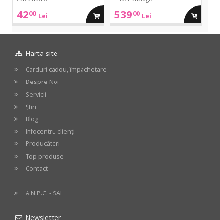
42
539
00
00
adauga
adauga
Lei
Lei
in
in
Harta site
cos
cos
Carduri cadou, împachetare
Despre Noi
Servicii
Știri
Blog
Infocentru clienți
Producători
Top produse
Contact
A.N.P.C. - SAL
Newsletter