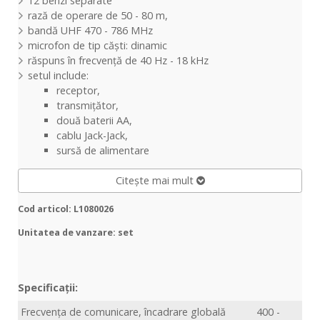
12 benzi separate
rază de operare de 50 - 80 m,
bandă UHF 470 - 786 MHz
microfon de tip căști: dinamic
răspuns în frecvență de 40 Hz - 18 kHz
setul include:
receptor,
transmițător,
două baterii AA,
cablu Jack-Jack,
sursă de alimentare
Citește mai mult
Cod articol: L1080026
Unitatea de vanzare: set
Specificații:
Frecvența de comunicare, încadrare globală
400 -