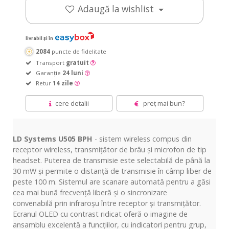
Adaugă la wishlist
livrabil și în
2084
puncte de fidelitate
Transport
gratuit
Garanție
24 luni
Retur
14 zile
cere detalii
preț mai bun?
LD Systems U505 BPH
- sistem wireless compus din
receptor wireless, transmițător de brâu și microfon de tip
headset. Puterea de transmisie este selectabilă de până la
30 mW și permite o distanță de transmisie în câmp liber de
peste 100 m. Sistemul are scanare automată pentru a găsi
cea mai bună frecvență liberă și o sincronizare
convenabilă prin infraroșu între receptor și transmițător.
Ecranul OLED cu contrast ridicat oferă o imagine de
ansamblu excelentă a funcțiilor, cu indicatori pentru grup,