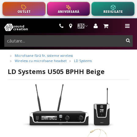
OUTLET
ANIVERSARĂ
RESIGILATE
🇷🇴
sound
instrumente
me
creation
muzicale,
cau
echipamente
pro-
Microfoane fără fir, sisteme wireless
Wireless cu microfoane headset
LD Systems
audio
LD Systems U505 BPHH Beige