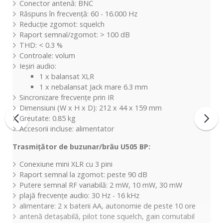
Conector antenă: BNC
Răspuns în frecvență: 60 - 16.000 Hz
Reducție zgomot: squelch
Raport semnal/zgomot: > 100 dB
THD: < 0.3 %
Controale: volum
Ieșiri audio:
1 x balansat XLR
1 x nebalansat Jack mare 6.3 mm
Sincronizare frecvențe prin IR
Dimensiuni (W x H x D): 212 x 44 x 159 mm
Greutate: 0.85 kg
Accesorii incluse: alimentator
Trasmițător de buzunar/brâu U505 BP:
Conexiune mini XLR cu 3 pini
Raport semnal la zgomot: peste 90 dB
Putere semnal RF variabilă: 2 mW, 10 mW, 30 mW
plajă frecvențe audio: 30 Hz - 16 kHz
alimentare: 2 x baterii AA, autonomie de peste 10 ore
antenă detașabilă, pilot tone squelch, gain comutabil