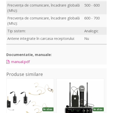
Frecvența de comunicare, încadrare globală
500 - 600
(Mhz):
Frecvența de comunicare, încadrare globală
600 - 700
(Mhz):
Tip sistem:
Analogic
Antene integrate în carcasa receptorului:
Nu
Documentatie, manuale:
manual.pdf
Produse similare
Set
Free
SL
FAS
HB2
Hea
TWO
Handheld
Set
+
+
DW
2x
Headset
3
BP
Set
EU
în stoc
în stoc
+
R