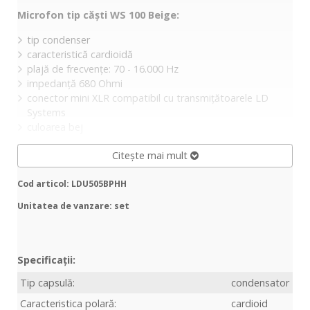
Microfon tip căști WS 100 Beige:
tip condenser
caracteristică cardioidă
plajă de frecvențe: 70 - 16.000 Hz
impedanță 680 Ohmi
conector mini XLR compatibil cu transmițătoarele LD
Systems
culoarea bej
Citește mai mult
Cod articol: LDU505BPHH
Unitatea de vanzare: set
Specificații:
Tip capsulă:
condensator
Caracteristica polară:
cardioid