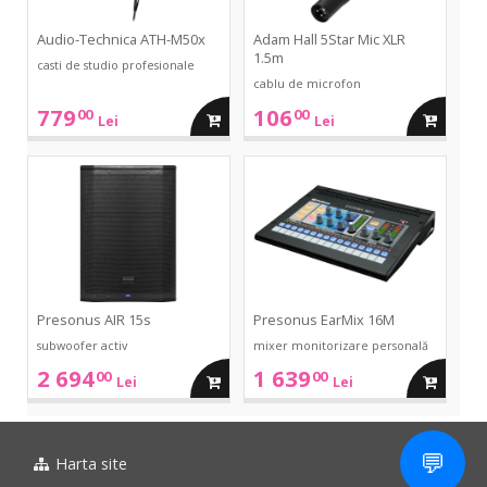
Audio-Technica ATH-M50x
Adam Hall 5Star Mic XLR
1.5m
casti de studio profesionale
cablu de microfon
779
106
00
00
adauga
adauga
Lei
Lei
in
in
AIR
EarMix
15s
16M
cos
cos
Presonus AIR 15s
Presonus EarMix 16M
subwoofer activ
mixer monitorizare personală
2 694
1 639
00
00
adauga
adauga
Lei
Lei
in
in
💬
Harta site
cos
cos