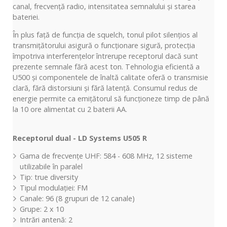
canal, frecvență radio, intensitatea semnalului și starea
bateriei.
În plus față de funcția de squelch, tonul pilot silențios al
transmițătorului asigură o funcționare sigură, protecția
împotriva interferențelor întrerupe receptorul dacă sunt
prezente semnale fără acest ton. Tehnologia eficientă a
U500 și componentele de înaltă calitate oferă o transmisie
clară, fără distorsiuni și fără latență. Consumul redus de
energie permite ca emițătorul să funcționeze timp de până
la 10 ore alimentat cu 2 baterii AA.
Receptorul dual - LD Systems U505 R
Gama de frecvențe UHF: 584 - 608 MHz, 12 sisteme
utilizabile în paralel
Tip: true diversity
Tipul modulației: FM
Canale: 96 (8 grupuri de 12 canale)
Grupe: 2 x 10
Intrări antenă: 2