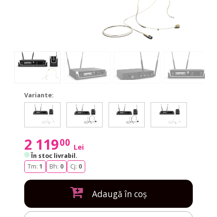
Variante:
U508
U506
U505
U506
U508
U506
U505
U506
BPHH
BPH
BPH
BPHH
BPHH
BPH
BPH
BPHH
Beige
Beige
Beige
Beige
2 119
00
Lei
În stoc livrabil
.
Tm:
1
Bh:
0
Cj:
0
Adaugă în coș