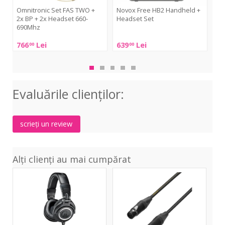
2x
Omnitronic Set FAS TWO +
Novox Free HB2 Handheld +
Se
2x BP + 2x Headset 660-
Headset Set
DW
Headset
690Mhz
660-
Novox
Sen
690Mhz
766
Lei
639
Lei
7 
00
00
Omnitronic
Free
SL
Set
HB2
He
FAS
Handheld
Set
TWO
+
DW
+
Evaluările clienţilor:
Headset
3
2x
Set
EU
BP
R
+
scrieți un review
2x
Headset
660-
Alți clienți au mai cumpărat
690Mhz
ATH-
5Star
M50x
Mic
XLR
1.5m