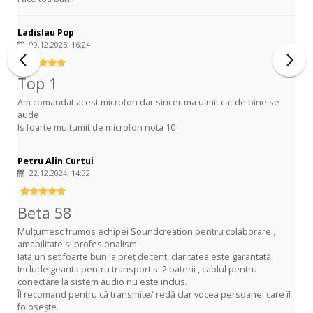
Ladislau Pop
09.12.2025, 16:24
Top 1
Am comandat acest microfon dar sincer ma uimit cat de bine se
aude
Is foarte multumit de microfon nota 10
Petru Alin Curtui
22.12.2024, 14:32
Beta 58
Mulțumesc frumos echipei Soundcreation pentru colaborare ,
amabilitate si profesionalism.
Iată un set foarte bun la preț decent, claritatea este garantată.
Include geanta pentru transport si 2 baterii , cablul pentru
conectare la sistem audio nu este inclus.
Îl recomand pentru că transmite/ redă clar vocea persoanei care îl
folosește.