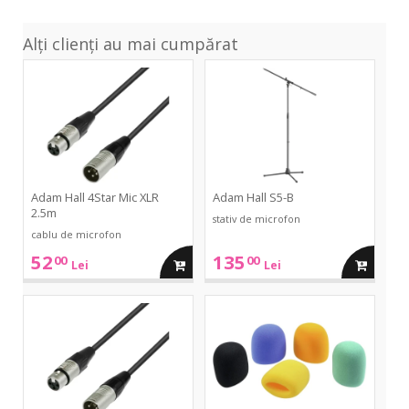
Alți clienți au mai cumpărat
4Star
S5-
Mic
B
XLR
2.5m
Adam Hall 4Star Mic XLR
Adam Hall S5-B
2.5m
stativ de microfon
cablu de microfon
52
135
00
00
adauga
adauga
Lei
Lei
in
in
4Star
WS
Mic
40/50
XLR
Color
cos
cos
1.5m