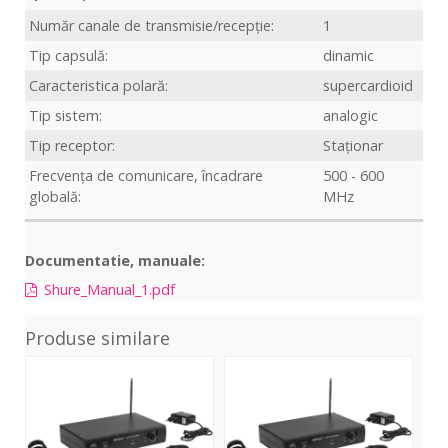
Număr canale de transmisie/recepție:
1
Tip capsulă:
dinamic
Caracteristica polară:
supercardioid
Tip sistem:
analogic
Tip receptor:
Staționar
Frecvența de comunicare, încadrare
500 - 600
globală:
MHz
Documentatie, manuale:
Shure_Manual_1.pdf
Produse similare
VHF-
VHF-
U30
101
101
HH
214.35
212.35
MHz
MHz