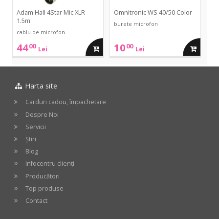
Adam Hall 4Star Mic XLR
Omnitronic WS 40/50 Color
1.5m
burete microfon
cablu de microfon
44
10
00
00
adauga
adauga
Lei
Lei
in
in
Harta site
cos
cos
Carduri cadou, împachetare
Despre Noi
Servicii
Știri
Blog
Infocentru clienți
Producători
Top produse
Contact