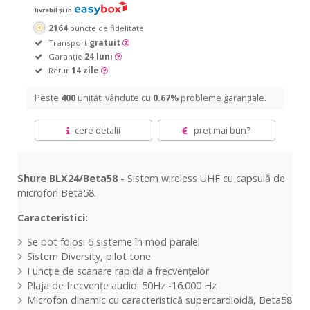
livrabil și în
2164
puncte de fidelitate
Transport
gratuit
Garanție
24 luni
Retur
14 zile
Peste
400
unități vândute cu
0.67%
probleme garanțiale.
cere detalii
preț mai bun?
Shure BLX24/Beta58 -
Sistem wireless UHF cu capsulă de
microfon Beta58.
Caracteristici:
Se pot folosi 6 sisteme în mod paralel
Sistem Diversity, pilot tone
Funcție de scanare rapidă a frecvențelor
Plaja de frecvențe audio: 50Hz -16.000 Hz
Microfon dinamic cu caracteristică supercardioidă, Beta58