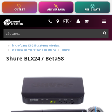
OUTLET
ANIVERSARĂ
RESIGILATE
🇷🇴
sound
instrumente
me
creation
muzicale,
cau
echipamente
pro-
Microfoane fără fir, sisteme wireless
Wireless cu microfoane de mână
Shure
audio
Shure BLX24 / Beta58