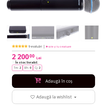
|
9 evaluări
scrie și tu o evaluare
2 200
00
Lei
În stoc livrabil
.
Tm:
2
Bh:
0
Cj:
2
Adaugă în coș
Adaugă la wishlist