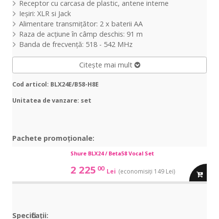
Receptor cu carcasa de plastic, antene interne
Ieșiri: XLR si Jack
Alimentare transmițător: 2 x baterii AA
Raza de acțiune în câmp deschis: 91 m
Banda de frecvență: 518 - 542 MHz
Citește mai mult
Cod articol: BLX24E/B58-H8E
Unitatea de vanzare: set
Pachete promoționale:
BLX24
Shure BLX24 / Beta58 Vocal Set
BLX24
/
/
2 225
00
Lei
(economisiți 149 Lei)
Beta58
adauga
Beta58
Vocal
Vocal
Set
in
Set
Specificații:
cos