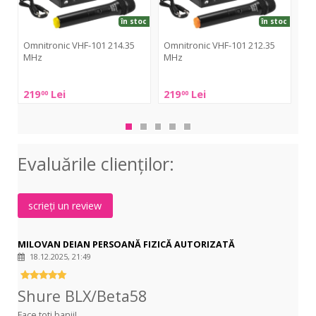
în stoc
în stoc
Omnitronic VHF-101 214.35
Omnitronic VHF-101 212.35
LD
MHz
MHz
LD
Omnitronic
Omnitronic
Sys
219
Lei
219
Lei
2 
00
00
VHF-
VHF-
U3
101
101
HH
214.35
212.35
MHz
MHz
Evaluările clienţilor:
scrieți un review
MILOVAN DEIAN PERSOANĂ FIZICĂ AUTORIZATĂ
18.12.2025, 21:49
Shure BLX/Beta58
Face toti banii!