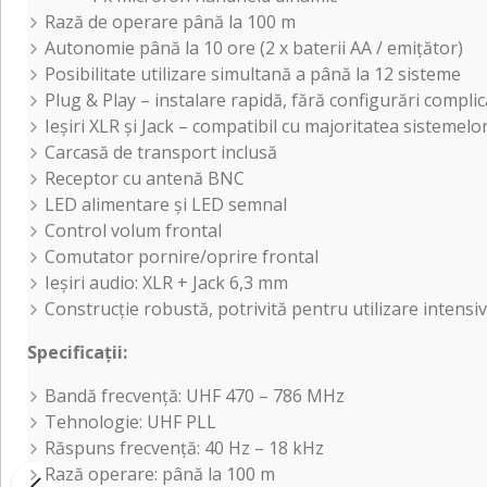
Rază de operare până la 100 m
Autonomie până la 10 ore (2 x baterii AA / emițător)
Posibilitate utilizare simultană a până la 12 sisteme
Plug & Play – instalare rapidă, fără configurări compli
Ieșiri XLR și Jack – compatibil cu majoritatea sistemelo
Carcasă de transport inclusă
Receptor cu antenă BNC
LED alimentare și LED semnal
Control volum frontal
Comutator pornire/oprire frontal
Ieșiri audio: XLR + Jack 6,3 mm
Construcție robustă, potrivită pentru utilizare intensi
Specificații:
Bandă frecvență: UHF 470 – 786 MHz
Tehnologie: UHF PLL
Răspuns frecvență: 40 Hz – 18 kHz
Rază operare: până la 100 m