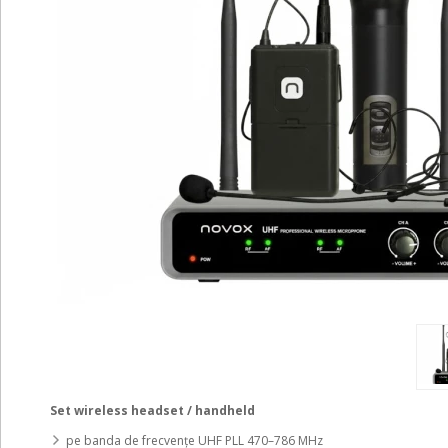
Set wireless headset / handheld
pe banda de frecvențe UHF PLL 470–786 MHz