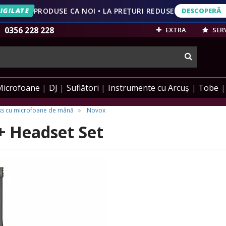
IGILATE
PRODUSE CA NOI • LA PREȚURI REDUSE
DESCOPERĂ
DESCOPERĂ
VEZI OFERT
0356 228 228
EXTRA
SERV
cauta
Microfoane
DJ
Suflători
Instrumente cu Arcuș
Tobe
ss cu microfoane de mână
Novox
+ Headset Set