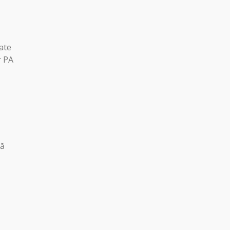
cate
r PA
vă