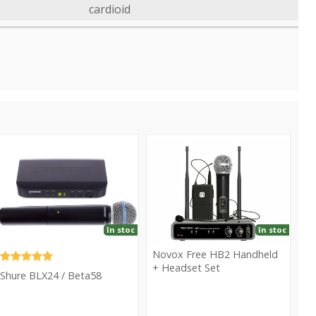
cardioid
LX24
Free
HB2
eta58
Handheld
+
Headset
Set
în stoc
în stoc
Novox Free HB2 Handheld
+ Headset Set
Shure BLX24 / Beta58
Novox
Shure