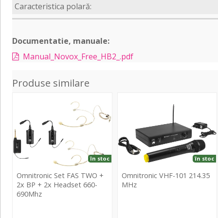
Caracteristica polară:
Documentatie, manuale:
Manual_Novox_Free_HB2_.pdf
Produse similare
Set
VHF-
FAS
101
TWO
214.35
+
MHz
2x
BP
în stoc
în stoc
+
Omnitronic Set FAS TWO +
Omnitronic VHF-101 214.35
2x
2x BP + 2x Headset 660-
MHz
Headset
690Mhz
660-
Omnitronic
690Mhz
Omnitronic