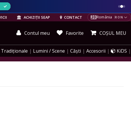
ELE
🇷🇴
ICII
ACHIZIȚII SEAP
CONTACT
România
RON
Contul meu
Favorite
COȘUL MEU
Tradiționale
Lumini / Scene
Căști
Accesorii
KiDS