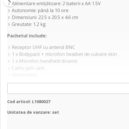
Alimentare emițătoare: 2 baterii x AA 1.5V
Autonomie: până la 10 ore
Dimensiuni: 22.5 x 20.5 x 4.6 cm
Greutate: 1.2 kg
Pachetul include:
Receptor UHF cu antenă BNC
1 x Bodypack + microfon headset de culoare skin
1 x Microfon handheld dinamic
Cablu jack–jack
Alimentator
Cod articol: L1080027
Unitatea de vanzare: set