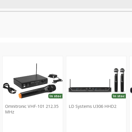
VHF-
U306
B
101
HHD2
/
212.35
B
MHz
în stoc
în stoc
Omnitronic VHF-101 212.35
LD Systems U306 HHD2
MHz
LD
Omnitronic
Systems