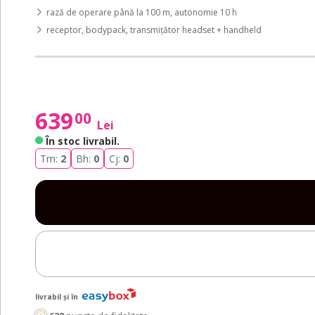
rază de operare până la 100 m, autonomie 10 h
receptor, bodypack, transmițător headset + handheld
639
00
Lei
În stoc livrabil
.
Tm:
2
Bh:
0
Cj:
0
livrabil și în