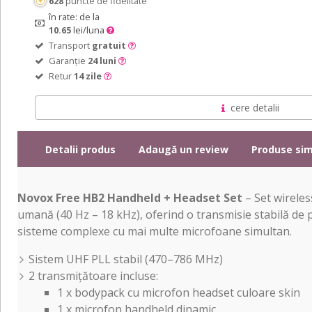
628
puncte de fidelitate
în rate: de la
10.65
lei/luna
Transport
gratuit
Garanție
24 luni
Retur
14 zile
cere detalii
Detalii produs
Adaugă un review
Produse sim
Novox Free HB2 Handheld + Headset Set
– Set wireles
umană (40 Hz – 18 kHz), oferind o transmisie stabilă de pâ
sisteme complexe cu mai multe microfoane simultan.
Sistem UHF PLL stabil (470–786 MHz)
2 transmițătoare incluse:
1 x bodypack cu microfon headset culoare skin
1 x microfon handheld dinamic