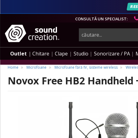
RES
CONSULTĂ UN SPECIALIST:
instrumente
muzicale,
Outlet
Chitare
Clape
Studio
Sonorizare / PA
echipamente
Home
Microfoane
Microfoane fără fir, sisteme wireless
Wirele
Novox Free HB2 Handheld 
pro-
audio