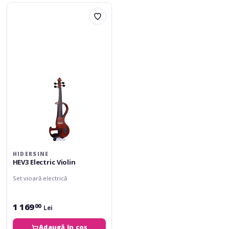
Hidersine
HEV3
Electric
Violin
HIDERSINE
HEV3 Electric Violin
Set vioară electrică
1 169
00
Lei
Adaugă în coș