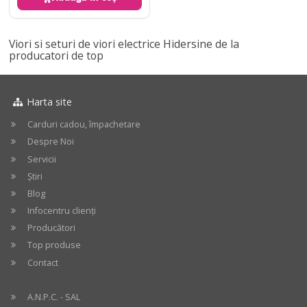
Viori si seturi de viori electrice Hidersine de la
producatori de top
Harta site
Carduri cadou, împachetare
Despre Noi
Servicii
Știri
Blog
Infocentru clienți
Producători
Top produse
Contact
A.N.P.C. - SAL