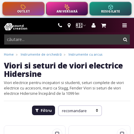
OUTLET
ANIVERSARĂ
RESIGILATE
🇷🇴
sound
instrumente
me
creation
muzicale,
cau
echipamente
pro-
Home
Instrumente de orchestră
Instrumente cu arcus
audio
Viori si seturi de viori electrice
Hidersine
Viori electrice pentru incepatori si studenti, seturi complete de viori
electrice cu accesorii, marci ca Stagg, Fender
Viori si seturi de viori
electrice Hidersine începând de la 1099 lei
Filtru
Hidersine
Hidersine