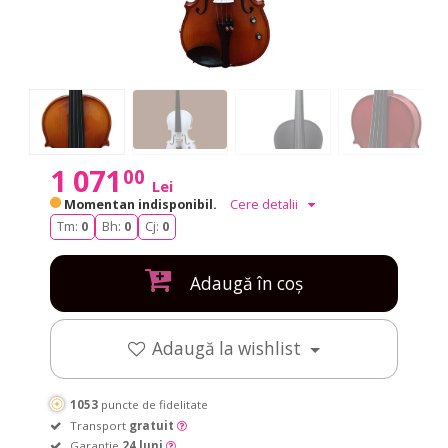
1 071
00
Lei
Momentan indisponibil.
Cere detalii
Tm:
0
Bh:
0
Cj:
0
Adaugă în coș
Adaugă la wishlist
1053
puncte de fidelitate
Transport
gratuit
Garanție
24 luni