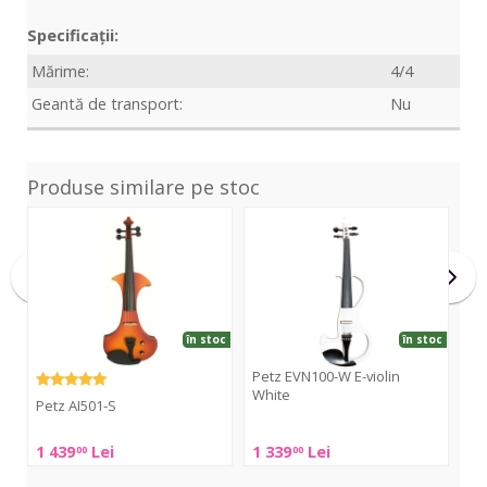
Specificații:
Mărime:
4/4
Geantă de transport:
Nu
Produse similare pe stoc
AI501-
EVN100-
YEV
S
W
Pro
E-
NB
violin
Elec
White
Viol
în stoc
în stoc
Petz EVN100-W E-violin
Ya
White
Ele
Petz AI501-S
Petz
Ya
Petz
1 439
Lei
1 339
Lei
7 
00
00
EVN100-
YEV
AI501-
W
Pro