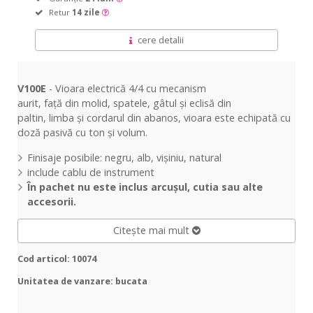
Retur
14 zile
cere detalii
V100E
- Vioara
electrică
4/4 cu mecanism
aurit,
față
din
molid, spatele, gâtul şi
eclisă
din
paltin,
limba
și cordarul din abanos, vioara este echipată cu
doză pasivă cu ton și volum.
Finisaje posibile: negru, alb, vișiniu, natural
include cablu de instrument
În
pachet nu este inclus
arcușul
, cutia
sau
alte
accesorii.
Citește mai mult
Cod articol: 10074
Unitatea de vanzare: bucata