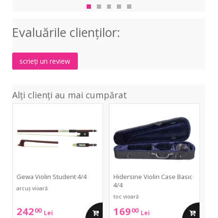
S
E-
NB
violin
Elec
Evaluările clienţilor:
White
Viol
scrieți un review
Alți clienți au mai cumpărat
Violin
Violin
Student
Case
4/4
Basic
4/4
Gewa Violin Student 4/4
Hidersine Violin Case Basic
4/4
arcuș vioară
toc vioară
242
169
00
00
adauga
adauga
Lei
Lei