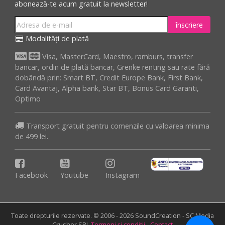
abonează-te acum gratuit la newsletter!
înscriere
Modalități de plată
Visa, MasterCard, Maestro, ramburs, transfer
bancar, ordin de plată bancar, Grenke renting sau rate fără
dobândă prin: Smart BT, Credit Europe Bank, First Bank,
Card Avantaj, Alpha bank, Star BT, Bonus Card Garanti,
Optimo
Transport gratuit pentru comenzile cu valoarea minima
de 499 lei.
Facebook
Youtube
Instagram
Toate drepturile rezervate. © 2006 - 2026 SoundCreation - SC Media
Crusher SRL
Termeni și condiții
-
Contact