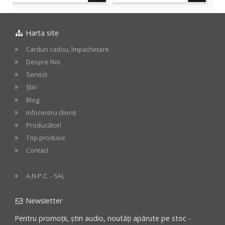
in
in
Harta site
cos
cos
Carduri cadou, împachetare
Despre Noi
Servicii
Știri
Blog
Infocentru clienți
Producători
Top produse
Contact
A.N.P.C. - SAL
Newsletter
Pentru promoții, știri audio, noutăți apărute pe stoc -