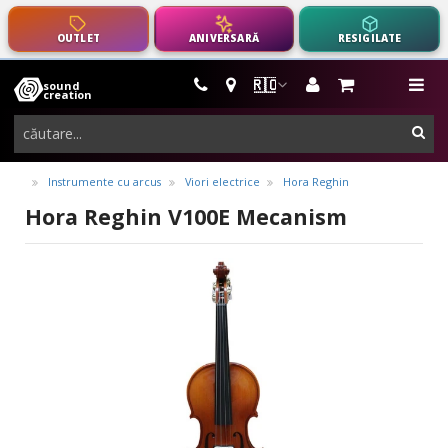
OUTLET
ANIVERSARĂ
RESIGILATE
🇷🇴
sound
instrumente
me
creation
muzicale,
cau
echipamente
pro-
Instrumente cu arcus
Viori electrice
Hora Reghin
audio
Hora Reghin V100E Mecanism