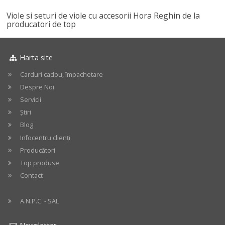
Viole si seturi de viole cu accesorii Hora Reghin de la
producatori de top
Harta site
Carduri cadou, împachetare
Despre Noi
Servicii
Știri
Blog
Infocentru clienți
Producători
Top produse
Contact
A.N.P.C. - SAL