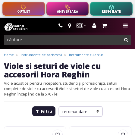
OUTLET
ANIVERSARĂ
RESIGILATE
🇷🇴
sound
instrumente
me
creation
muzicale,
cau
echipamente
pro-
Home
Instrumente de orchestră
Instrumente cu arcus
audio
Viole si seturi de viole cu
accesorii Hora Reghin
Viole acustice pentru incepatori, studenti și profesioniști, seturi
complete de viole cu accesorii
Viole si seturi de viole cu accesorii Hora
Reghin începând de la 5707 lei
Filtru
Hora
Hora