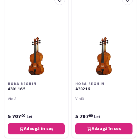
Reghin
Reghin
A301
A302
16.5
16
HORA REGHIN
HORA REGHIN
A301 16.5
A302 16
Violă
Violă
5 707
5 707
00
00
Lei
Lei
Adaugă în coș
Adaugă în coș