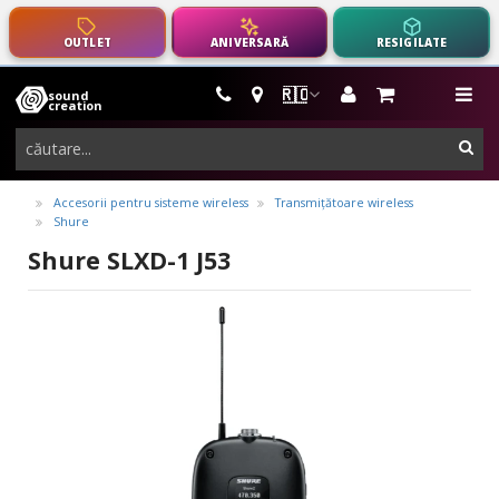
OUTLET
ANIVERSARĂ
RESIGILATE
🇷🇴
sound
instrumente
me
creation
muzicale,
cau
echipamente
pro-
Accesorii pentru sisteme wireless
Transmițătoare wireless
Shure
audio
Shure SLXD-1 J53