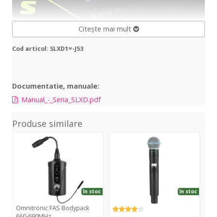
Citește mai mult
Cod articol: SLXD1=-J53
Documentatie, manuale:
Manual_-_Seria_SLXD.pdf
Produse similare
FAS
ULXD2
UL
Bodypack
/
Bod
660-
B58
Tra
690MHz
K51
K51
în stoc
în stoc
Omnitronic FAS Bodypack
Sh
660-690MHz
Tr