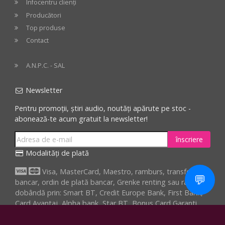
Infocentru clienți
Producători
Top produse
Contact
A.N.P.C. - SAL
Newsletter
Pentru promoții, știri audio, noutăți apărute pe stoc -
abonează-te acum gratuit la newsletter!
înscriere
Modalități de plată
Visa, MasterCard, Maestro, ramburs, transfer
💬
bancar, ordin de plată bancar, Grenke renting sau rate fără
dobândă prin: Smart BT, Credit Europe Bank, First Bank,
Card Avantaj, Alpha bank, Star BT, Bonus Card Garanti,
Optimo
Adaugă în coș