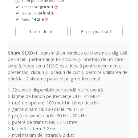
1179
puncte de fidelitate
Transport
gratuit
Garanție
24 luni
Retur
14 zile
cere detalii
preț mai bun?
Shure SLXD-1
, transmițător wireless cu transmisie digitală
pe 24 biți, performanțe RF stabile, și interfață de utilizare
simplă. Noua seria SLX-D este ideală pentru evenimente,
prezentări, cluburi și locașuri de cult și permite utilizarea de
până la 12 sisteme paralele pe grup frecvență.
32 canale disponibile per bandă de frecvență
lățime de bandă pe frecvențe UHF: 44 MHz
rază de operare: 100 metri în câmp deschis
gama dinamică: 120 dB la 1% THD
plajă frecvențe audio: 20 Hz - 20 kHz
putere de transmisie: 1 / 10 mW
latență sistem: 3.2 ms
nivel maxim de intrare: 8.2 dBV