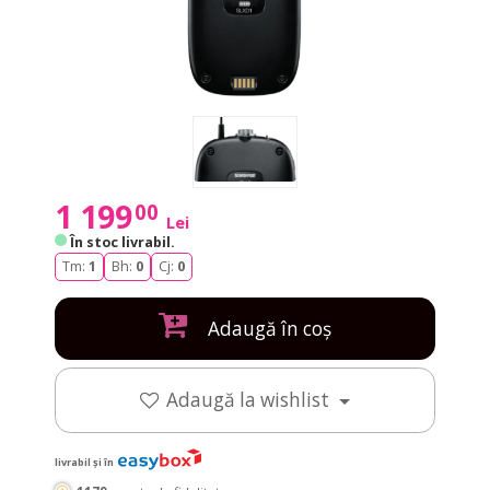
1 199
00
Lei
În stoc livrabil
.
Tm:
1
Bh:
0
Cj:
0
Adaugă în coș
Adaugă la wishlist
livrabil și în