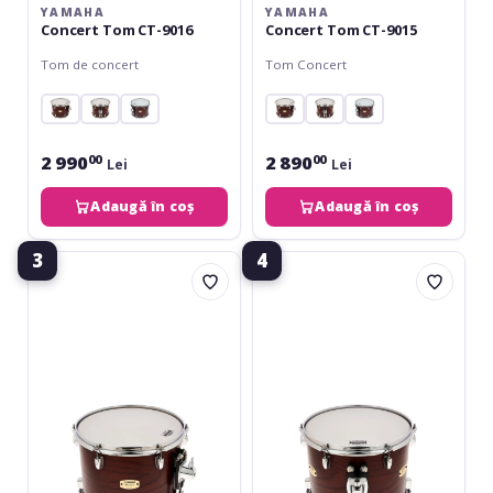
YAMAHA
YAMAHA
Concert Tom CT-9016
Concert Tom CT-9015
Tom de concert
Tom Concert
2 990
2 890
00
00
Lei
Lei
Adaugă în coș
Adaugă în coș
3
4
Yamaha
Yamaha
Concert
Concert
Tom
Tom
CT-
CT-
9014
9013