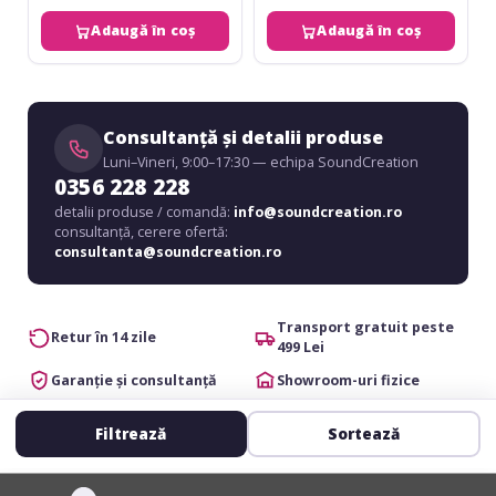
Adaugă în coș
Adaugă în coș
Consultanță și detalii produse
Luni–Vineri, 9:00–17:30 — echipa SoundCreation
0356 228 228
detalii produse / comandă:
info@soundcreation.ro
consultanță, cerere ofertă:
consultanta@soundcreation.ro
Transport gratuit peste
Retur în 14 zile
499 Lei
Garanție și consultanță
Showroom-uri fizice
Filtrează
Sortează