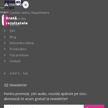
Filtre
✕
Sortează
Harta site
✕
după
Carduri cadou, împachetare
Arată
Despre Noi
Recomandate
rezultatele
Servicii
Știri
Preț
crescător
Blog
Infocentru clienți
Preț
Producători
descrescător
Top produse
Contact
Cele
mai
A.N.P.C. - SAL
mari
reduceri
Newsletter
Pentru promoții, știri audio, noutăți apărute pe stoc -
abonează-te acum gratuit la newsletter!