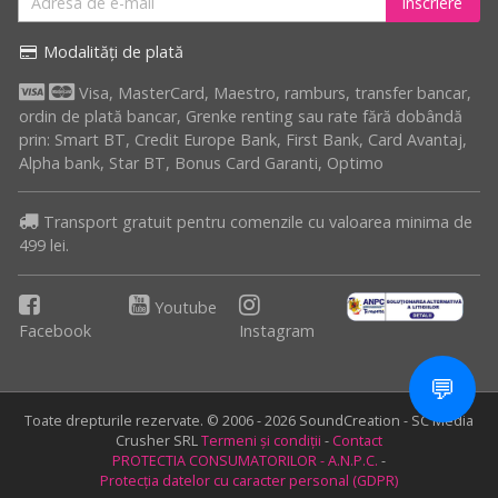
înscriere
Modalități de plată
Visa, MasterCard, Maestro, ramburs, transfer bancar,
ordin de plată bancar, Grenke renting sau rate fără dobândă
prin: Smart BT, Credit Europe Bank, First Bank, Card Avantaj,
Alpha bank, Star BT, Bonus Card Garanti, Optimo
Transport gratuit pentru comenzile cu valoarea minima de
499 lei.
Youtube
Facebook
Instagram
💬
Toate drepturile rezervate. © 2006 - 2026 SoundCreation - SC Media
Crusher SRL
Termeni și condiții
-
Contact
PROTECTIA CONSUMATORILOR - A.N.P.C.
-
Protecția datelor cu caracter personal (GDPR)