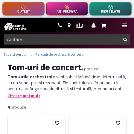
OUTLET
ANIVERSARĂ
RESIGILATE
🇷🇴
sound
instrumente
me
creation
muzicale,
cau
echipamente
pro-
Tobe și percuții
Percuții de orchestră/concert
audio
Tom-uri de concert
4
produse
Tom-urile orchestrale
sunt tobe fără înălțime determinată,
cu un sunet plin și rezonant. Ele sunt folosite în orchestră
pentru a adăuga variație ritmică și texturală, oferind accente
puternice și efecte dramatice în pasaje ritmice complexe.
Citește mai mult
4
produse
Yamaha
Yamaha
Concert
Concert
Tom
Tom