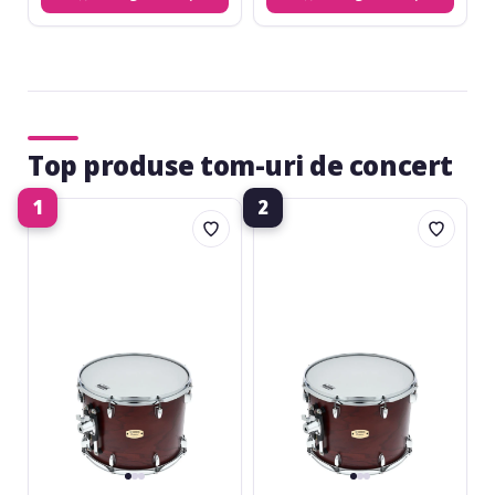
Top produse tom-uri de concert
1
2
Yamaha
Yamaha
Concert
Concert
Tom
Tom
CT-
CT-
9016
9015