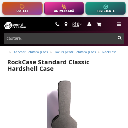
OUTLET
ANIVERSARĂ
RESIGILATE
🇷🇴
sound
instrumente
me
creation
muzicale,
cau
echipamente
pro-
Accesorii chitară și bas
Tocuri pentru chitară și bas
RockCase
audio
RockCase Standard Classic
Hardshell Case