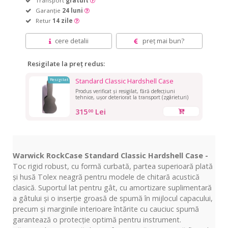
Transport
gratuit
Garanție
24 luni
Retur
14 zile
cere detalii
preț mai bun?
Resigilate la preț redus:
Standard Classic Hardshell Case
Resigilat
Produs verificat și resigilat, fără defecțiuni
tehnice, ușor deteriorat la transport (zgârieturi)
315
Lei
00
Warwick RockCase Standard Classic Hardshell Case -
Toc rigid robust, cu formă curbată, partea superioară plată
și husă Tolex neagră pentru modele de chitară acustică
clasică. Suportul lat pentru gât, cu amortizare suplimentară
a gâtului și o inserție groasă de spumă în mijlocul capacului,
precum și marginile interioare întărite cu cauciuc spumă
garantează o protecție optimă pentru instrument.