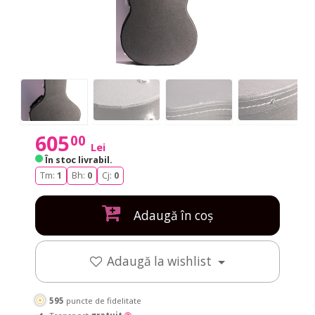
605
00
Lei
În stoc livrabil
.
Tm:
1
Bh:
0
Cj:
0
Adaugă în coș
Adaugă la wishlist
595
puncte de fidelitate