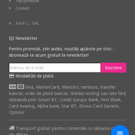
Top produse
Contact
A.N.P.C. - SAL
Newsletter
Pentru promoții, știri audio, noutăți apărute pe stoc -
abonează-te acum gratuit la newsletter!
înscriere
Modalități de plată
Visa, MasterCard, Maestro, ramburs, transfer
bancar, ordin de plată bancar, Grenke renting sau rate fără
dobândă prin: Smart BT, Credit Europe Bank, First Bank,
Card Avantaj, Alpha bank, Star BT, Bonus Card Garanti,
Optimo
Transport gratuit pentru comenzile cu valoarea minima
💬
de 499 lei.