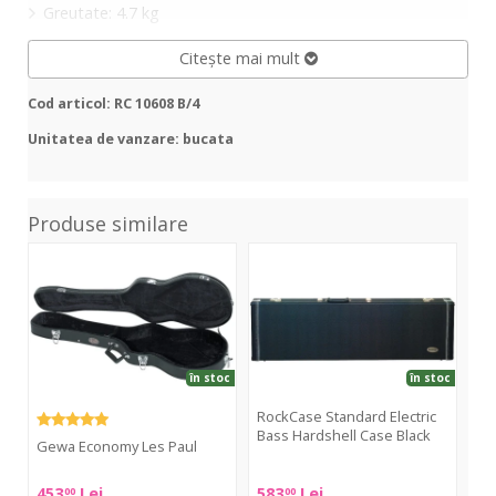
Greutate: 4.7 kg
Citește mai mult
Cod articol: RC 10608 B/4
Unitatea de vanzare: bucata
Produse similare
Economy
Standard
Sta
Les
Electric
Elec
Paul
Bass
Gui
Hardshell
Har
Case
Cas
Black
Bla
în stoc
în stoc
RockCase Standard Electric
Ro
Bass Hardshell Case Black
Gu
Gewa Economy Les Paul
RockCase
Roc
Gewa
453
Lei
583
Lei
55
00
00