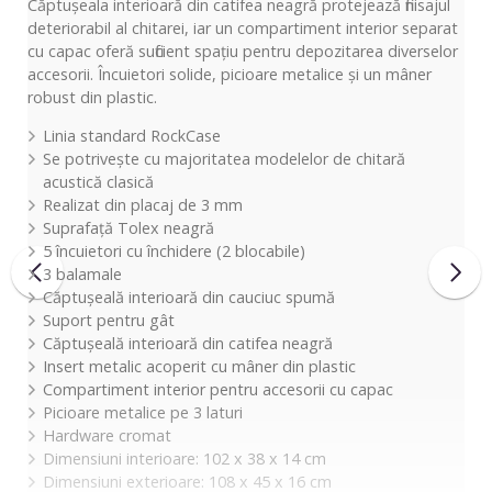
Căptușeala interioară din catifea neagră protejează finisajul
deteriorabil al chitarei, iar un compartiment interior separat
cu capac oferă suficient spațiu pentru depozitarea diverselor
accesorii. Încuietori solide, picioare metalice și un mâner
robust din plastic.
Linia standard RockCase
Se potrivește cu majoritatea modelelor de chitară
acustică clasică
Realizat din placaj de 3 mm
Suprafață Tolex neagră
5 încuietori cu închidere (2 blocabile)
3 balamale
Căptușeală interioară din cauciuc spumă
Suport pentru gât
Căptușeală interioară din catifea neagră
Insert metalic acoperit cu mâner din plastic
Compartiment interior pentru accesorii cu capac
Picioare metalice pe 3 laturi
Hardware cromat
Dimensiuni interioare: 102 x 38 x 14 cm
Dimensiuni exterioare: 108 x 45 x 16 cm