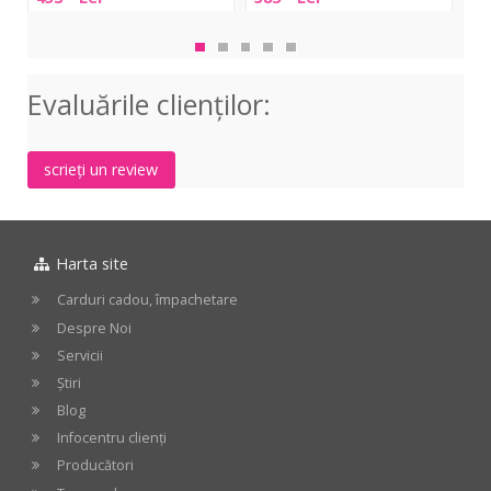
Standard
Sta
Economy
Electric
Elec
Les
Bass
Gui
Paul
Hardshell
Har
Evaluările clienţilor:
Case
Cas
Black
Bla
scrieți un review
Harta site
Carduri cadou, împachetare
Despre Noi
Servicii
Știri
Blog
Infocentru clienți
Producători