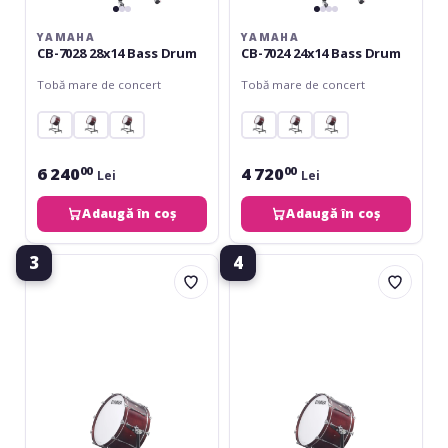
YAMAHA
YAMAHA
CB-7028 28x14 Bass Drum
CB-7024 24x14 Bass Drum
Tobă mare de concert
Tobă mare de concert
6 240
4 720
00
00
Lei
Lei
Adaugă în coș
Adaugă în coș
3
4
Yamaha
Yamaha
CB-
CB-
7032
7036
32x16
36x16
Bass
Bass
Drum
Drum