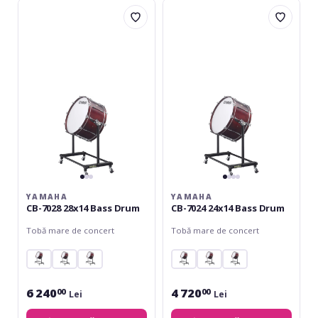
Yamaha
Yamaha
CB-
CB-
7028
7024
28x14
24x14
Bass
Bass
Drum
Drum
YAMAHA
YAMAHA
CB-7028 28x14 Bass Drum
CB-7024 24x14 Bass Drum
Tobă mare de concert
Tobă mare de concert
6 240
4 720
00
00
Lei
Lei