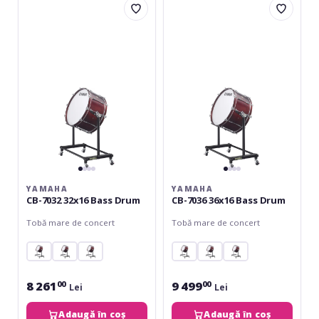
CB-
CB-
7032
7036
32x16
36x16
Bass
Bass
Drum
Drum
YAMAHA
YAMAHA
CB-7032 32x16 Bass Drum
CB-7036 36x16 Bass Drum
Tobă mare de concert
Tobă mare de concert
8 261
9 499
00
00
Lei
Lei
Adaugă în coș
Adaugă în coș