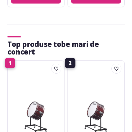
Top produse tobe mari de
concert
1
2
Yamaha
Yamaha
CB-
CB-
7028
7024
28x14
24x14
Bass
Bass
Drum
Drum