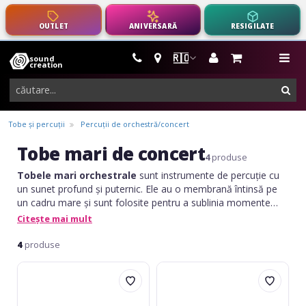
OUTLET
ANIVERSARĂ
RESIGILATE
🇷🇴
sound
instrumente
me
creation
muzicale,
cau
echipamente
pro-
Tobe și percuții
Percuții de orchestră/concert
audio
Tobe mari de concert
4
produse
Tobele mari orchestrale
sunt instrumente de percuție cu
un sunet profund și puternic. Ele au o membrană întinsă pe
un cadru mare și sunt folosite pentru a sublinia momente
dramatice și pentru a adăuga forță ritmică și dinamism în
Citește mai mult
orchestră.
4
produse
Yamaha
Yamaha
CB-
CB-
7024
7028