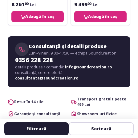
8 261
9 499
00
00
Lei
Lei
Adaugă în coș
Adaugă în coș
Consultanță și detalii produse
Luni–Vineri, 9:00–17:30 — echipa SoundCreation
0356 228 228
detalii produse / comandă:
info@soundcreation.ro
consultanță, cerere ofertă:
consultanta@soundcreation.ro
Transport gratuit peste
Retur în 14 zile
499 Lei
Garanție și consultanță
Showroom-uri fizice
Filtrează
Sortează