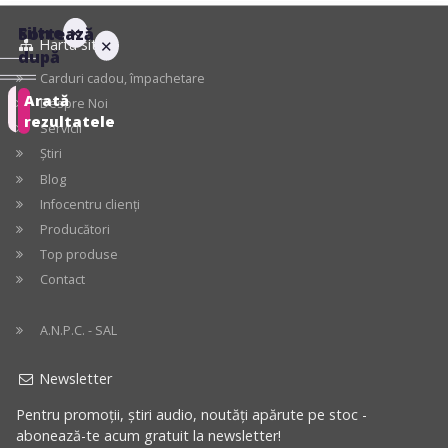
Filtre
✕
Sortează
Harta site
✕
după
Carduri cadou, împachetare
Arată
Despre Noi
Recomandate
rezultatele
Servicii
Știri
Preț
crescător
Blog
Infocentru clienți
Preț
Producători
descrescător
Top produse
Contact
Cele
mai
A.N.P.C. - SAL
mari
reduceri
Newsletter
Pentru promoții, știri audio, noutăți apărute pe stoc -
abonează-te acum gratuit la newsletter!