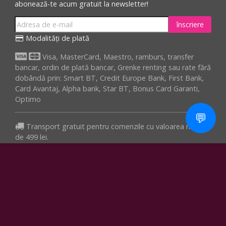
abonează-te acum gratuit la newsletter!
înscriere
Modalități de plată
Visa, MasterCard, Maestro, ramburs, transfer
bancar, ordin de plată bancar, Grenke renting sau rate fără
dobândă prin: Smart BT, Credit Europe Bank, First Bank,
Card Avantaj, Alpha bank, Star BT, Bonus Card Garanti,
Optimo
💬
Transport gratuit pentru comenzile cu valoarea minima
de 499 lei.
Adaugă în coș
Facebook
Youtube
Instagram
Toate drepturile rezervate. © 2006 - 2026 SoundCreation - SC Media
Crusher SRL
Termeni și condiții
-
Contact