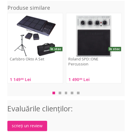
Produse similare
Okto
SPD::ONE
SPD
A
Percussion
Ele
Set
în stoc
în stoc
Carlsbro Okto A Set
Roland SPD::ONE
Ro
Percussion
Carlsbro
Rol
Roland
Okto
SPD
1 149
Lei
1 490
Lei
1 
00
00
SPD::ONE
A
Ele
Percussion
Set
Evaluările clienţilor:
scrieți un review