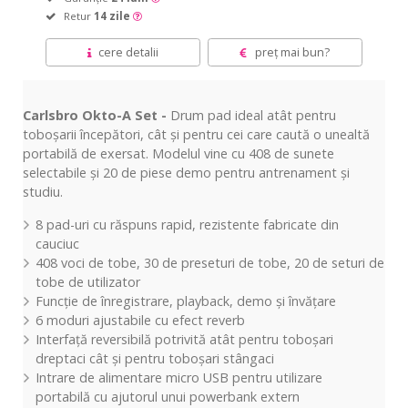
Retur
14 zile
cere detalii
preț mai bun?
Carlsbro Okto-A Set -
Drum pad ideal atât pentru
toboșarii începători, cât și pentru cei care caută o unealtă
portabilă de exersat. Modelul vine cu 408 de sunete
selectabile și 20 de piese demo pentru antrenament și
studiu.
8 pad-uri cu răspuns rapid, rezistente fabricate din
cauciuc
408 voci de tobe, 30 de preseturi de tobe, 20 de seturi de
tobe de utilizator
Funcție de înregistrare, playback, demo și învățare
6 moduri ajustabile cu efect reverb
Interfață reversibilă potrivită atât pentru toboșari
dreptaci cât și pentru toboșari stângaci
Intrare de alimentare micro USB pentru utilizare
portabilă cu ajutorul unui powerbank extern