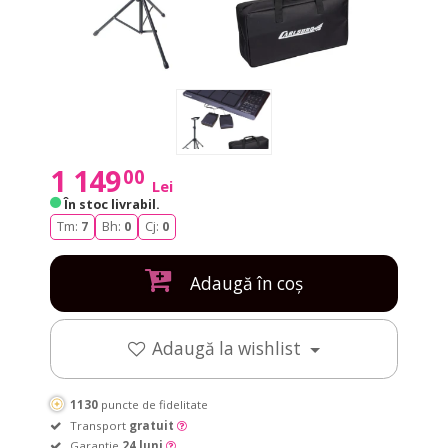
1 149
00
Lei
În stoc livrabil
.
Tm:
7
Bh:
0
Cj:
0
Adaugă în coș
Adaugă la wishlist
1130
puncte de fidelitate
Transport
gratuit
Garanție
24 luni