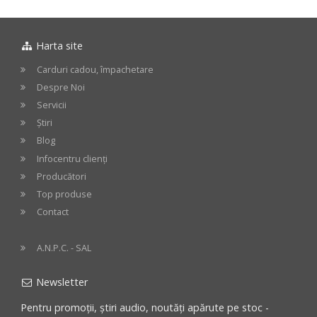
Harta site
Carduri cadou, împachetare
Despre Noi
Servicii
Știri
Blog
Infocentru clienți
Producători
Top produse
Contact
A.N.P.C. - SAL
Newsletter
Pentru promoții, știri audio, noutăți apărute pe stoc -