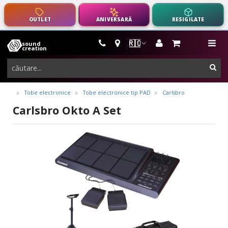
OUTLET
ANIVERSARĂ
RESIGILATE
🇷🇴
sound
instrumente
me
creation
muzicale,
cau
echipamente
pro-
Tobe electronice
Tobe electronice tip PAD
Carlsbro
audio
Carlsbro Okto A Set