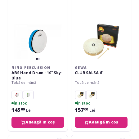
Hand
6"
Drum
-
10''
Sky-
Blue
NINO PERCUSSION
GEWA
ABS Hand Drum - 10'' Sky-
CLUB SALSA 6"
Blue
Tobă de mână
Tobă de mână
în stoc
în stoc
145
157
00
00
Lei
Lei
Adaugă în coș
Adaugă în coș
Gewa
Latin