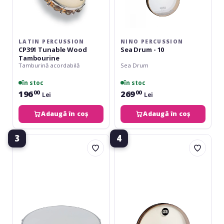
LATIN PERCUSSION
NINO PERCUSSION
CP391 Tunable Wood
Sea Drum - 10
Tambourine
Tamburină acordabilă
Sea Drum
în stoc
în stoc
196
269
00
00
Lei
Lei
Adaugă în coș
Adaugă în coș
3
4
Gewa
Meinl
Traditional
FD18SD-
Tambourine
TF
Shells
Sea
10
Drum