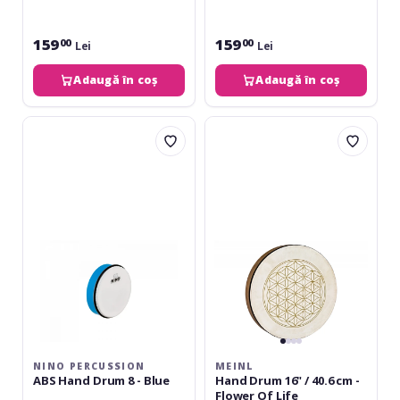
159
159
00
00
Lei
Lei
Adaugă în coș
Adaugă în coș
Nino
Meinl
Percussion
Hand
ABS
Drum
Hand
16"
Drum
/
8
40.6
-
cm
Blue
-
Flower
Of
Life
NINO PERCUSSION
MEINL
ABS Hand Drum 8 - Blue
Hand Drum 16" / 40.6 cm -
Flower Of Life