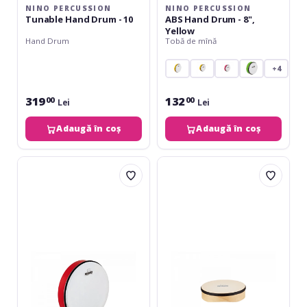
NINO PERCUSSION
NINO PERCUSSION
Tunable Hand Drum - 10
ABS Hand Drum - 8",
Yellow
Hand Drum
Tobă de mînă
+4
319
132
00
00
Lei
Lei
Adaugă în coș
Adaugă în coș
Nino
Nino
Percussion
Percussion
ABS
Wood
Hand
Hand
Drum
Drum
-
8
12''
Red