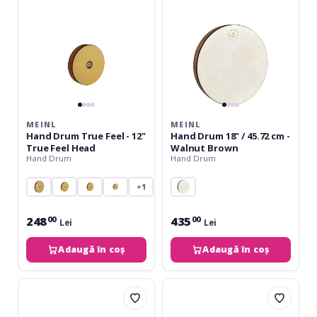
-
45.72
12"
cm
True
-
Feel
Walnut
Head
Brown
MEINL
MEINL
Hand Drum True Feel - 12"
Hand Drum 18" / 45.72 cm -
True Feel Head
Walnut Brown
Hand Drum
Hand Drum
+1
248
435
00
00
Lei
Lei
Adaugă în coș
Adaugă în coș
Meinl
Meinl
MEINL
Community
VivaRhythm
Timbau