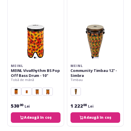
BS
12"
Pop
-
Off
Simbra
Bass
Drum
-
10"
MEINL
MEINL
MEINL VivaRhythm BS Pop
Community Timbau 12" -
Off Bass Drum - 10"
Simbra
Tobă de mână
Timbau
530
1 222
00
00
Lei
Lei
Adaugă în coș
Adaugă în coș