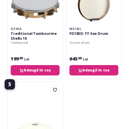
GEWA
MEINL
Traditional Tambourine
FD18SD-TF Sea Drum
Shells 10
Tamburină
Ocean drum
199
645
00
00
Lei
Lei
Adaugă în coș
Adaugă în coș
5
Remo
Single
Row
10