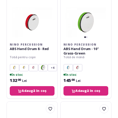
-
10''
Red
Grass-
Green
NINO PERCUSSION
NINO PERCUSSION
ABS Hand Drum 8 - Red
ABS Hand Drum - 10''
Grass-Green
Tobă pentru copii
Tobă de mână
+4
în stoc
în stoc
132
145
00
00
Lei
Lei
Adaugă în coș
Adaugă în coș
Nino
Gewa
Percussion
CLUB
ABS
SALSA