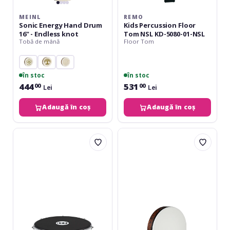
MEINL
REMO
Sonic Energy Hand Drum
Kids Percussion Floor
16" - Endless knot
Tom NSL KD-5080-01-NSL
Tobă de mână
Floor Tom
în stoc
în stoc
444
531
00
00
Lei
Lei
Adaugă în coș
Adaugă în coș
Meinl
Meinl
ABS
Synthetic
Pandeiro
Head
-
Mizhar
10"
-
-
18
Nappa
Head