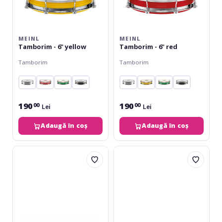
MEINL
MEINL
Tamborim - 6" yellow
Tamborim - 6" red
Tamborim
Tamborim
190
190
00
00
Lei
Lei
Adaugă în coș
Adaugă în coș
Meinl
Meinl
Hand
Hand
Drum
Drum
True
-
Feel
12"
-
African
10"
Brown
True