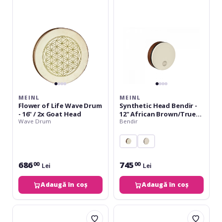
Wave
-
Drum
12"
-
African
16"
Brown/True
/
Feel
2x
Head
Goat
Head
MEINL
MEINL
Flower of Life Wave Drum
Synthetic Head Bendir -
- 16" / 2x Goat Head
12" African Brown/True
Wave Drum
Bendir
Feel Head
686
745
00
00
Lei
Lei
Adaugă în coș
Adaugă în coș
Meinl
Meinl
AE
Synthetic