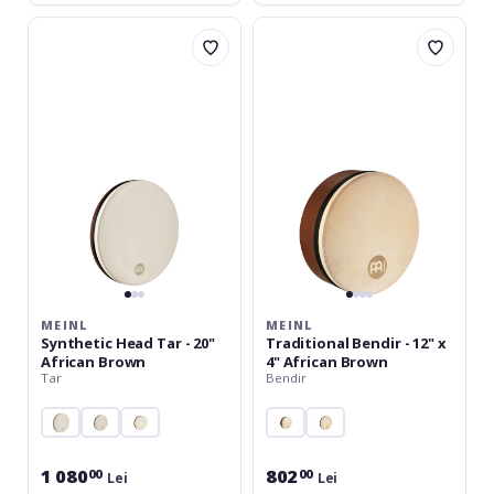
Meinl
Meinl
Synthetic
Traditional
Head
Bendir
Tar
-
-
12"
20"
x
African
4"
Brown
African
Brown
MEINL
MEINL
Synthetic Head Tar - 20"
Traditional Bendir - 12" x
African Brown
4" African Brown
Tar
Bendir
1 080
802
00
00
Lei
Lei