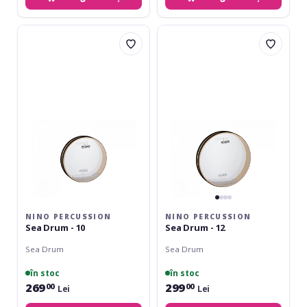
Nino
Nino
Percussion
Percussion
Sea
Sea
Drum
Drum
-
-
10
12
NINO PERCUSSION
NINO PERCUSSION
Sea Drum - 10
Sea Drum - 12
Sea Drum
Sea Drum
în stoc
în stoc
269
299
00
00
Lei
Lei