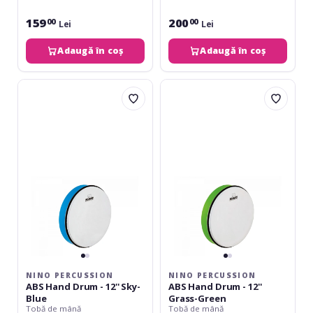
159
200
00
00
Lei
Lei
Adaugă în coș
Adaugă în coș
Nino
Nino
Percussion
Percussion
ABS
ABS
Hand
Hand
Drum
Drum
-
-
12''
12''
Sky-
Grass-
Blue
Green
NINO PERCUSSION
NINO PERCUSSION
ABS Hand Drum - 12'' Sky-
ABS Hand Drum - 12''
Blue
Grass-Green
Tobă de mână
Tobă de mână