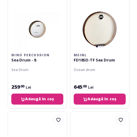
8
NINO PERCUSSION
MEINL
Sea Drum - 8
FD18SD-TF Sea Drum
Sea Drum
Ocean drum
259
645
00
00
Lei
Lei
Adaugă în coș
Adaugă în coș
Meinl
Meinl
Flower
Synthetic
of
Head
Life
Bendir