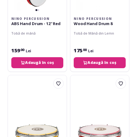
NINO PERCUSSION
NINO PERCUSSION
ABS Hand Drum - 12'' Red
Wood Hand Drum 8
Tobă de mână
Tobă de Mână din Lemn
159
175
00
00
Lei
Lei
Adaugă în coș
Adaugă în coș
Meinl
Meinl
Tamborim
Tamborim
-
-
6"
6"
yellow
red