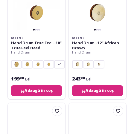
Feel
Head
MEINL
MEINL
Hand Drum True Feel - 10"
Hand Drum - 12" African
True Feel Head
Brown
Hand Drum
Hand Drum
+1
199
243
00
00
Lei
Lei
Adaugă în coș
Adaugă în coș
Meinl
Meinl
Hand
Hand
Drum
Drum
True
18"
Feel
/