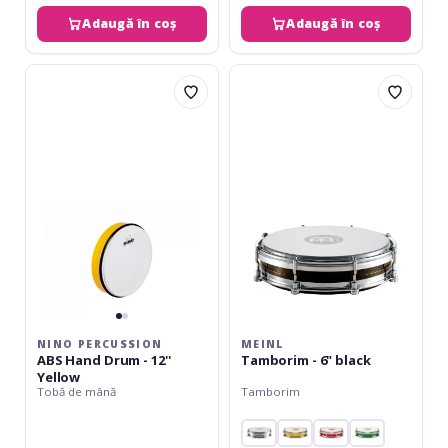
Adaugă în coș
Adaugă în coș
Nino
Meinl
Percussion
Tamborim
ABS
-
Hand
6"
Drum
black
-
12''
Yellow
NINO PERCUSSION
MEINL
ABS Hand Drum - 12''
Tamborim - 6" black
Yellow
Tobă de mână
Tamborim