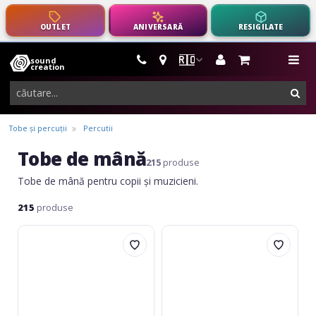
OUTLET
ANIVERSARĂ
RESIGILATE
🇷🇴
sound
instrumente
me
creation
muzicale,
cau
echipamente
pro-
Tobe și percuții
Percutii
audio
Tobe de mână
215
produse
Tobe de mână pentru copii și muzicieni.
215
produse
Remo
Nino
Kids
Percussion
Rhythm
ABS
Club
Hand
Tambourine
Drum
-