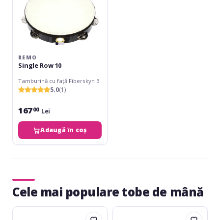
REMO
Single Row 10
Tamburină cu față Fiberskyn 3
5.0
(1)
167
00
Lei
Adaugă în coș
Cele mai populare tobe de mână
Latin
Gewa