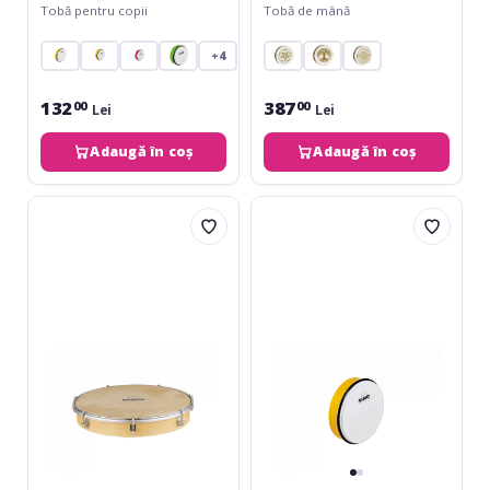
Tobă pentru copii
Tobă de mână
+4
132
387
00
00
Lei
Lei
Adaugă în coș
Adaugă în coș
Nino
Nino
Percussion
Percussion
Tunable
ABS
Hand
Hand
Drum
Drum
-
-
10
8",
Yellow