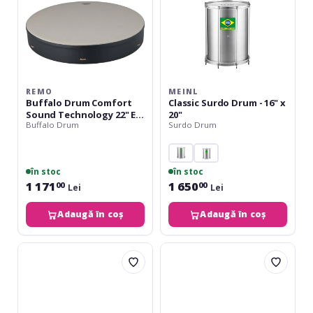
0322-
71-
CST
REMO
MEINL
Buffalo Drum Comfort
Classic Surdo Drum - 16" x
Sound Technology 22" E1-
20"
Buffalo Drum
Surdo Drum
0322-71-CST
în stoc
în stoc
1 171
1 650
00
00
Lei
Lei
Adaugă în coș
Adaugă în coș
Nino
Meinl
Percussion
FD18SD-
Sea
TF
Drum
Sea
-
Drum