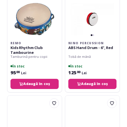
6",
Red
REMO
NINO PERCUSSION
Kids Rhythm Club
ABS Hand Drum - 6", Red
Tambourine
Tamburină pentru copii
Tobă de mână
în stoc
în stoc
95
125
00
00
Lei
Lei
Adaugă în coș
Adaugă în coș
Nino
Nino
Percussion
Percussion
ABS
ABS
Hand
Hand
Drum
Drum
8
-