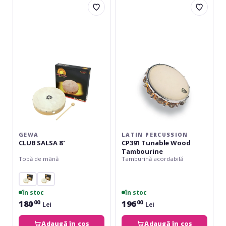
CLUB
Percussion
SALSA
CP391
8"
Tunable
Wood
Tambourine
GEWA
LATIN PERCUSSION
CLUB SALSA 8"
CP391 Tunable Wood
Tambourine
Tobă de mână
Tamburină acordabilă
în stoc
în stoc
180
196
00
00
Lei
Lei
Adaugă în coș
Adaugă în coș