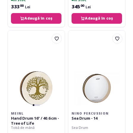
333
345
00
00
Lei
Lei
Adaugă în coș
Adaugă în coș
Meinl
Nino
Hand
Percussion
Drum
Sea
16"
Drum
/
-
40.6
14
cm
-
Tree
of
Life
MEINL
NINO PERCUSSION
Hand Drum 16" / 40.6 cm -
Sea Drum - 14
Tree of Life
Tobă de mână
Sea Drum