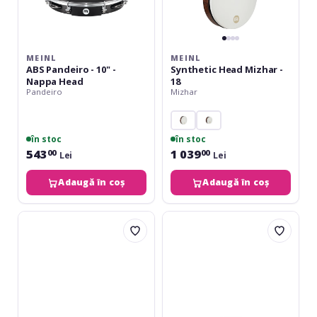
MEINL
MEINL
ABS Pandeiro - 10" -
Synthetic Head Mizhar -
Nappa Head
18
Pandeiro
Mizhar
în stoc
în stoc
543
1 039
00
00
Lei
Lei
Adaugă în coș
Adaugă în coș
Remo
Meinl
Buffalo
Classic
Drum
Surdo
Comfort
Drum
Sound
-
Technology
16"
22"
x
E1-
20"