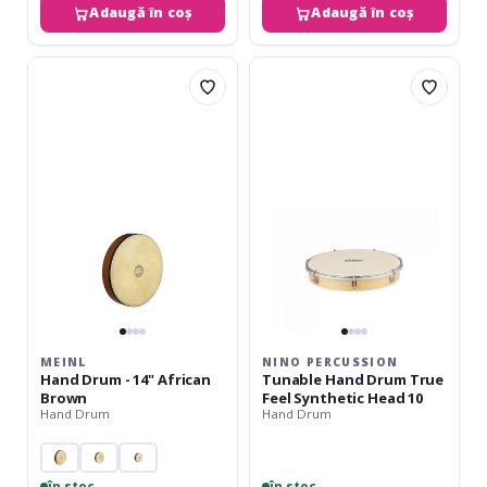
Adaugă în coș
Adaugă în coș
Meinl
Nino
Hand
Percussion
Drum
Tunable
-
Hand
14"
Drum
African
True
Brown
Feel
Synthetic
Head
10
MEINL
NINO PERCUSSION
Hand Drum - 14" African
Tunable Hand Drum True
Brown
Feel Synthetic Head 10
Hand Drum
Hand Drum
în stoc
în stoc