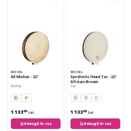
Mizhar
Head
-
Tar
22"
-
22"
African
Brown
MEINL
MEINL
AE Mizhar - 22"
Synthetic Head Tar - 22"
African Brown
Mizhar
Tar
1 133
1 133
00
00
Lei
Lei
Adaugă în coș
Adaugă în coș