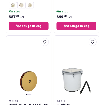
în stoc
în stoc
387
399
00
00
Lei
Lei
Adaugă în coș
Adaugă în coș
Meinl
Basix
Hand
Surdo
Drum
16
True
Feel
-
18"
African
Brown/True
Feel
Head
MEINL
BASIX
Hand Drum True Feel - 18"
Surdo 16