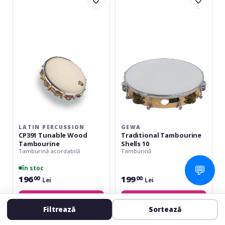
Percussion
Traditional
CP391
Tambourine
Tunable
Shells
Wood
10
Tambourine
LATIN PERCUSSION
GEWA
CP391 Tunable Wood
Traditional Tambourine
Tambourine
Shells 10
Tamburină acordabilă
Tamburină
💬
în stoc
196
199
00
00
Lei
Lei
Adaugă în coș
Adaugă în coș
Filtrează
Sortează
Nino
Remo