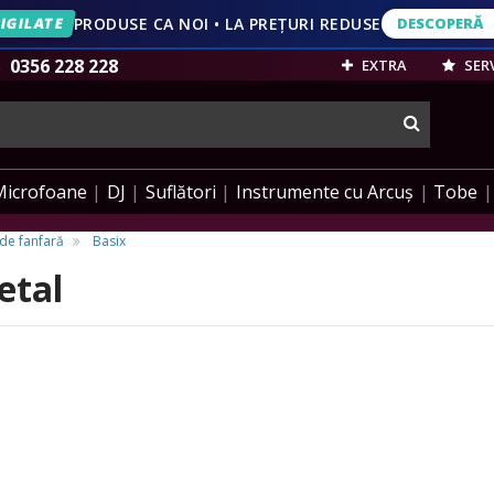
IGILATE
PRODUSE CA NOI • LA PREȚURI REDUSE
DESCOPERĂ
DESCOPERĂ
VEZI OFERT
0356 228 228
EXTRA
SERV
cauta
Microfoane
DJ
Suflători
Instrumente cu Arcuș
Tobe
de fanfară
Basix
etal