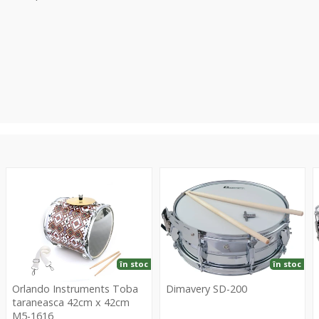
Toba
SD-
M
taraneasca
200
S
42cm
1
x
M
42cm
M5-
în stoc
în stoc
1616
Orlando Instruments Toba
Dimavery SD-200
taraneasca 42cm x 42cm
M5-1616