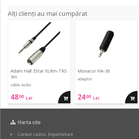
Alți clienți au mai cumpărat
3Star
HA-
XLRm-
36
TRS
3m
Adam Hall 3Star XLRm-TRS
Monacor HA-36
3m
adaptor
cablu audio
48
24
00
00
adauga
adau
Lei
Lei
in
in
Harta site
cos
cos
Carduri cadou, împachetare