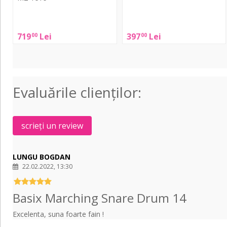
Basix
Orlando
Marching
Instruments
719
Lei
397
Lei
00
00
Drum
Toba
12
taraneasca
42cm
x
Evaluările clienţilor:
42cm
M2-
1616
scrieți un review
LUNGU BOGDAN
22.02.2022, 13:30
Basix Marching Snare Drum 14
Excelenta, suna foarte fain !