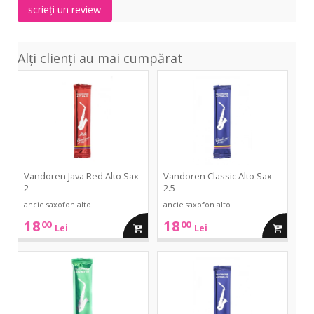
scrieți un review
Alți clienți au mai cumpărat
Java
Classic
Red
Alto
Alto
Sax
Sax
2.5
2
Vandoren Java Red Alto Sax
Vandoren Classic Alto Sax
2
2.5
ancie saxofon alto
ancie saxofon alto
18
18
00
00
adauga
adauga
Lei
Lei
in
in
Java
Classic
Green
Alto
Alto
Sax
cos
cos
Sax
2