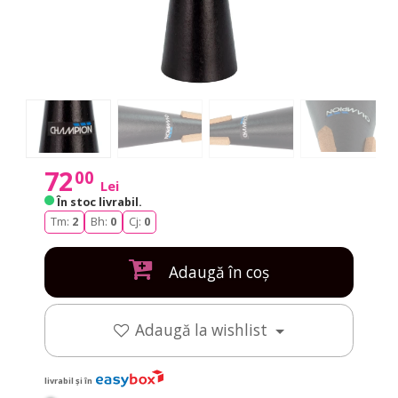
72
00
Lei
În stoc livrabil
.
Tm:
2
Bh:
0
Cj:
0
Adaugă în coș
Adaugă la wishlist
livrabil și în