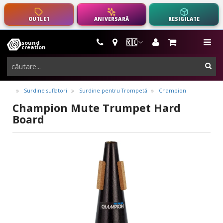
OUTLET
ANIVERSARĂ
RESIGILATE
🇷🇴
sound
instrumente
me
creation
muzicale,
cau
echipamente
pro-
Surdine suflatori
Surdine pentru Trompetă
Champion
audio
Champion Mute Trumpet Hard
Board