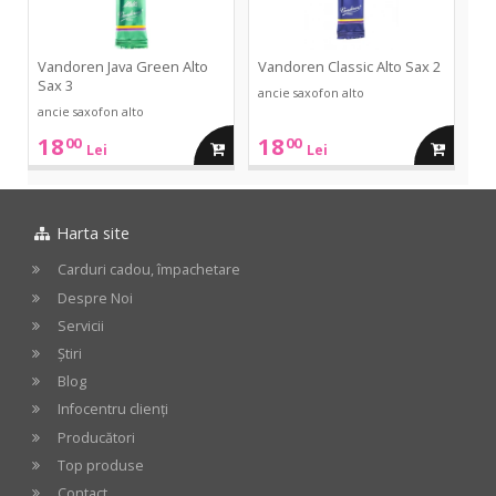
3
Vandoren Java Green Alto
Vandoren Classic Alto Sax 2
Sax 3
ancie saxofon alto
ancie saxofon alto
18
18
00
00
adauga
adauga
Lei
Lei
in
in
Harta site
cos
cos
Carduri cadou, împachetare
Despre Noi
Servicii
Știri
Blog
Infocentru clienți
Producători
Top produse
Contact