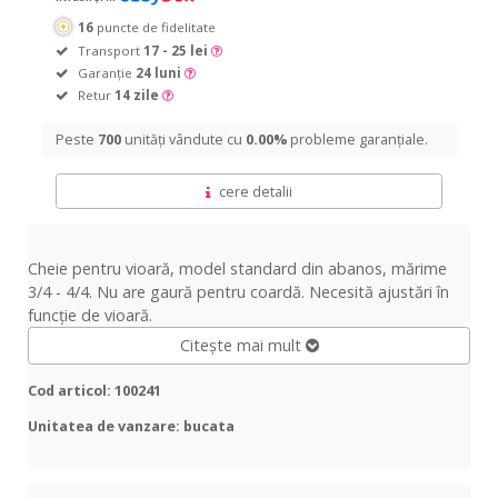
16
puncte de fidelitate
Transport
17 - 25 lei
Garanție
24 luni
Retur
14 zile
Peste
700
unități vândute cu
0.00%
probleme garanțiale.
cere detalii
Cheie pentru vioară, model standard din abanos, mărime
3/4 - 4/4. Nu are gaură pentru coardă. Necesită ajustări în
funcție de vioară.
Citește mai mult
Cod articol: 100241
Unitatea de vanzare: bucata