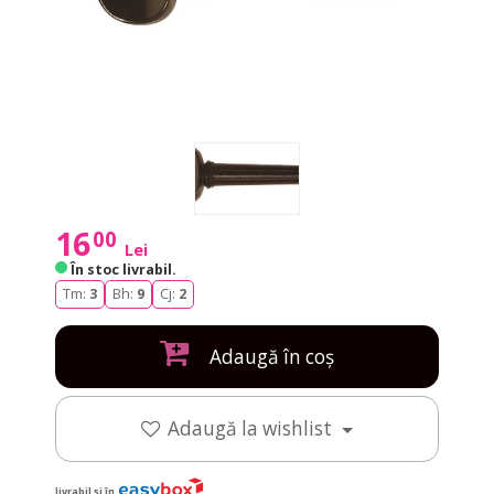
16
00
Lei
În stoc livrabil
.
Tm:
3
Bh:
9
Cj:
2
Adaugă în coș
Adaugă la wishlist
livrabil și în