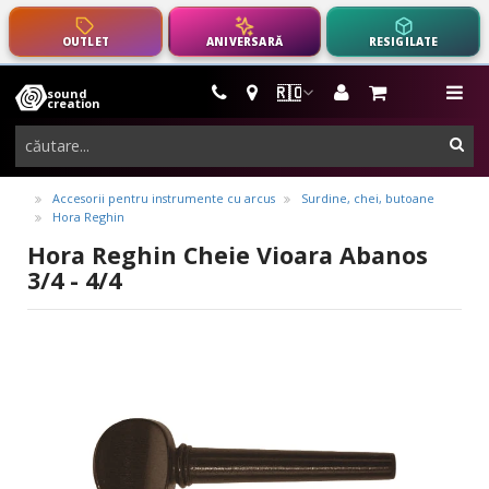
OUTLET
ANIVERSARĂ
RESIGILATE
🇷🇴
sound
instrumente
me
creation
muzicale,
cau
echipamente
pro-
Accesorii pentru instrumente cu arcus
Surdine, chei, butoane
Hora Reghin
audio
Hora Reghin Cheie Vioara Abanos
3/4 - 4/4