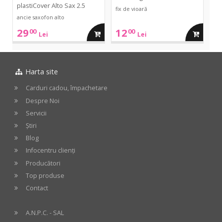
plastiCover Alto Sax 2.5
fix de vioară
ancie saxofon alto
29
12
00
00
adauga
adauga
Lei
Lei
in
in
Harta site
cos
cos
Carduri cadou, împachetare
Despre Noi
Servicii
Știri
Blog
Infocentru clienți
Producători
Top produse
Contact
A.N.P.C. - SAL