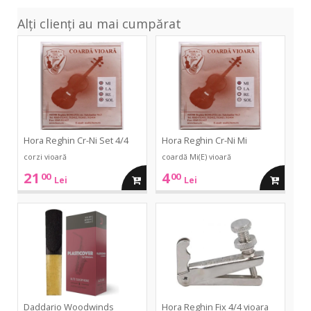
Alți clienți au mai cumpărat
Cr-
Cr-
Ni
Ni
Set
Mi
4/4
Hora Reghin Cr-Ni Set 4/4
Hora Reghin Cr-Ni Mi
corzi vioară
coardă Mi(E) vioară
21
4
00
00
adauga
adauga
Lei
Lei
in
in
plastiCover
Fix
Alto
4/4
Sax
vioara
cos
cos
2.5
Daddario Woodwinds
Hora Reghin Fix 4/4 vioara