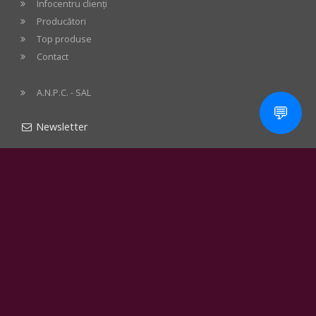
Infocentru clienți
Producători
Top produse
Contact
A.N.P.C. - SAL
💬
Newsletter
Pentru promoții, știri audio, noutăți apărute pe stoc -
abonează-te acum gratuit la newsletter!
Adaugă în coș
înscriere
Modalități de plată
Visa, MasterCard, Maestro, ramburs, transfer
bancar, ordin de plată bancar, Grenke renting sau rate fără
dobândă prin: Smart BT, Credit Europe Bank, First Bank,
Card Avantaj, Alpha bank, Star BT, Bonus Card Garanti,
Optimo