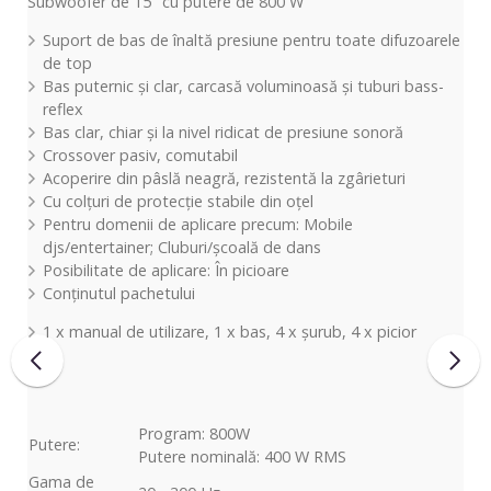
Subwoofer de 15" cu putere de 800 W
Suport de bas de înaltă presiune pentru toate difuzoarele
de top
Bas puternic și clar, carcasă voluminoasă și tuburi bass-
reflex
Bas clar, chiar și la nivel ridicat de presiune sonoră
Crossover pasiv, comutabil
Acoperire din pâslă neagră, rezistentă la zgârieturi
Cu colțuri de protecție stabile din oțel
Pentru domenii de aplicare precum: Mobile
djs/entertainer; Cluburi/școală de dans
Posibilitate de aplicare: În picioare
Conținutul pachetului
1 x manual de utilizare, 1 x bas, 4 x șurub, 4 x picior
Program: 800W
Putere:
Putere nominală: 400 W RMS
Gama de