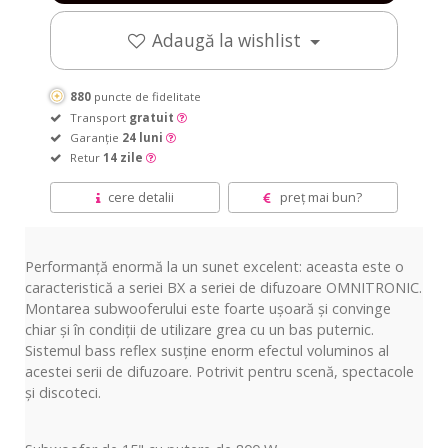
Adaugă la wishlist
880
puncte de fidelitate
Transport
gratuit
Garanție
24 luni
Retur
14 zile
cere detalii
preț mai bun?
Performanță enormă la un sunet excelent: aceasta este o
caracteristică a seriei BX a seriei de difuzoare OMNITRONIC.
Montarea subwooferului este foarte ușoară și convinge
chiar și în condiții de utilizare grea cu un bas puternic.
Sistemul bass reflex susține enorm efectul voluminos al
acestei serii de difuzoare. Potrivit pentru scenă, spectacole
și discoteci.