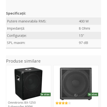
Specificații:
Putere manevrabila RMS:
400 W
Impedanță:
8 Ohmi
Configurație:
15"
SPL maxim:
97 dB
Produse similare
BX-
Delta
BX-
1250
X18B
155
Subwoofer
Sub
600W
80
în stoc
în stoc
Omnitronic BX-1250
Om
Subwoofer 600W
Su