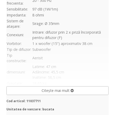
20 - 300 Hz
frecventa:
Sensibilitate:
97 dB (1W/1m)
Impedanta:
8 ohmi
Sistem de
Sirage: Ø 35mm
atașare:
Intrare: difuzor prin 2 x priză încorporată
Conexiuni:
pentru difuzor (F)
Vorbitor:
1 x woofer (15") aproximativ 38 cm
Tip de difuzor:
Subwoofer
Tip
Aerisit
constructie:
Latime: 47 cm
dimensiuni:
Adâncime: 45,5 cm
Inaltime: 58,5 cm
Greutate:
18,65 kg
Citește mai mult
Cod articol: 11037711
Unitatea de vanzare: bucata