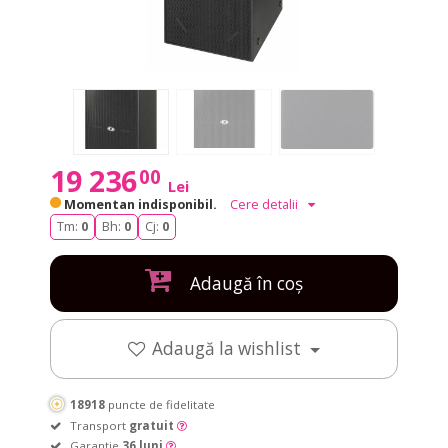
19 236
00
Lei
Momentan indisponibil.
Cere detalii
Tm:
0
Bh:
0
Cj:
0
Adaugă în coș
Adaugă la wishlist
18918
puncte de fidelitate
Transport
gratuit
Garanție
36 luni