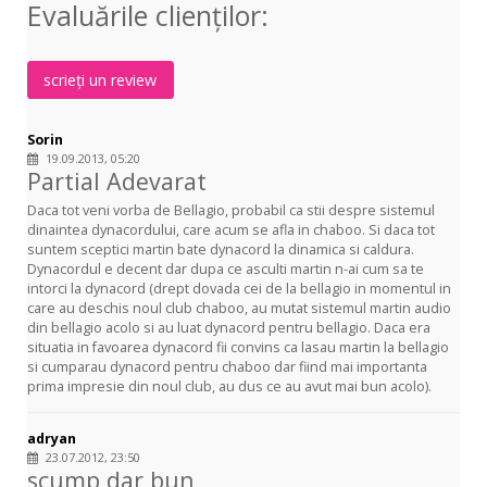
Evaluările clienţilor:
scrieți un review
Sorin
19.09.2013, 05:20
Partial Adevarat
Daca tot veni vorba de Bellagio, probabil ca stii despre sistemul
dinaintea dynacordului, care acum se afla in chaboo. Si daca tot
suntem sceptici martin bate dynacord la dinamica si caldura.
Dynacordul e decent dar dupa ce asculti martin n-ai cum sa te
intorci la dynacord (drept dovada cei de la bellagio in momentul in
care au deschis noul club chaboo, au mutat sistemul martin audio
din bellagio acolo si au luat dynacord pentru bellagio. Daca era
situatia in favoarea dynacord fii convins ca lasau martin la bellagio
si cumparau dynacord pentru chaboo dar fiind mai importanta
prima impresie din noul club, au dus ce au avut mai bun acolo).
adryan
23.07.2012, 23:50
scump dar bun