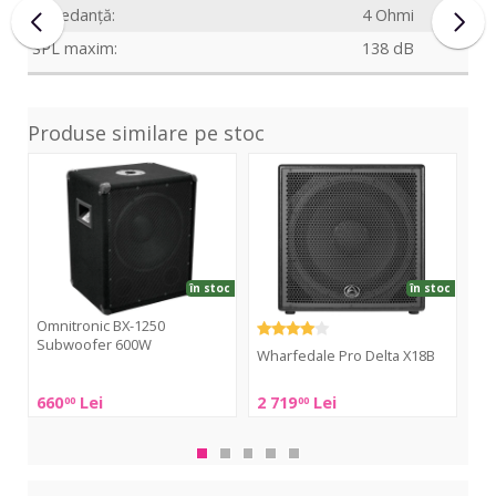
Impedanță:
4 Ohmi
SPL maxim:
138 dB
Produse similare pe stoc
BX-
Delta
BX-
1250
X18B
155
Subwoofer
Sub
600W
80
în stoc
în stoc
Omnitronic BX-1250
Om
Subwoofer 600W
Su
Wharfedale Pro Delta X18B
Omnitronic
Omn
Wharfedale
660
Lei
2 719
Lei
89
00
00
BX-
BX-
Pro
1250
155
Delta
Subwoofer
Sub
X18B
600W
80