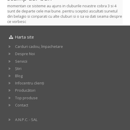
momentan ce sisteme au ajuns in cluburile noastre cobra 3 si 4
sunt de departe cele mai bune. pentru sceptici ascultati sunetul
din belagio si conparati cu alte cluburi si o sa va dati seama despre
ce vorbesc
Harta site
Carduri cadou, împachetare
Despre Noi
Servicii
Știri
Blog
Infocentru clienți
Producători
Top produse
Contact
A.N.P.C. - SAL