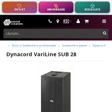
OUTLET
ANIVERSARĂ
RESIGILATE
🇷🇴
sound
instrumente
me
creation
muzicale,
cau
echipamente
pro-
Boxe și Subwoofere profesionale
Subwoofere pasive
Dynacord
audio
Dynacord VariLine SUB 28