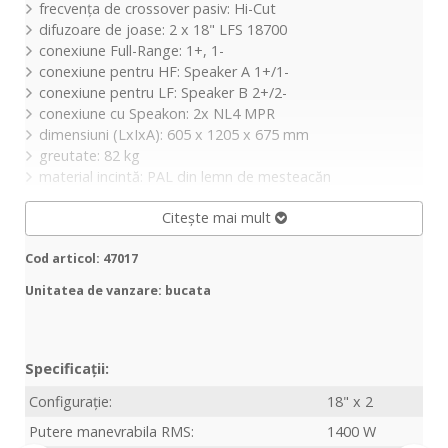
frecvența de crossover pasiv: Hi-Cut
difuzoare de joase: 2 x 18" LFS 18700
conexiune Full-Range: 1+, 1-
conexiune pentru HF: Speaker A 1+/1-
conexiune pentru LF: Speaker B 2+/2-
conexiune cu Speakon: 2x NL4 MPR
dimensiuni (LxIxA): 605 x 1205 x 675 mm
greutate: 82 kg
material incintă: PAL din lemn de mesteacăn
Citește mai mult
Cod articol: 47017
Unitatea de vanzare: bucata
Specificații:
Configurație:
18" x 2
Putere manevrabila RMS:
1400 W