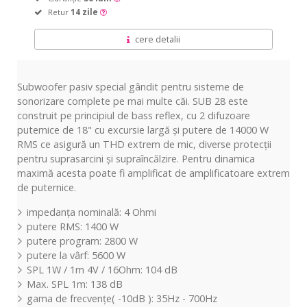
Retur
14 zile
cere detalii
Subwoofer pasiv special gândit pentru sisteme de
sonorizare complete pe mai multe căi. SUB 28 este
construit pe principiul de bass reflex, cu 2 difuzoare
puternice de 18" cu excursie largă și putere de 14000 W
RMS ce asigură un THD extrem de mic, diverse protecții
pentru suprasarcini și supraîncălzire. Pentru dinamica
maximă acesta poate fi amplificat de amplificatoare extrem
de puternice.
impedanța nominală: 4 Ohmi
putere RMS: 1400 W
putere program: 2800 W
putere la vârf: 5600 W
SPL 1W / 1m 4V / 16Ohm: 104 dB
Max. SPL 1m: 138 dB
gama de frecvențe( -10dB ): 35Hz - 700Hz