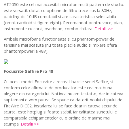
AT2050 este cel mai accesibil microfon multi-pattern de studio:
este versatil, dotat cu optiune de filtru trece-sus la 80Hz,
padding de 10dB comutabil si are caracteristica selectabila
(omni, cardioid si figure-eight). Recomandat pentru voce, pian,
instrumente cu corzi, overhead, combo chitara.
Detalii >>
Ambele microfoane functioneaza si cu phantom-power de
tensiune mai scazuta (nu toate placile audio si mixere ofera
phantompower la 48V).
Focusrite Saffire Pro 40
Cu acest model Focusrite a recreat bazele seriei Saffire, si
conform celor afirmate de producator este cea mai buna
alegere din categoria lui. Noi inca nu am testat-o, dar in cateva
saptamani o vom putea. Se spune ca datorit noului chipului de
FireWire DICE2, instalarea lui se face doar in cateva secunde
scurte, este hotplug si foarte stabil, iar calitatea sunetului e
comparabila echipamentelor cu o ordine de marime mai
scumpa.
Detalii >>