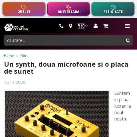
OUTLET
ANIVERSARĂ
RESIGILATE
🇷🇴
sound
instrumente
me
creation
muzicale,
cau
echipamente
pro-
Home
Stiri
audio
Un synth, doua microfoane si o placa
de sunet
16.11.2008
Suntem
in plina
lucrari la
noul
nostru