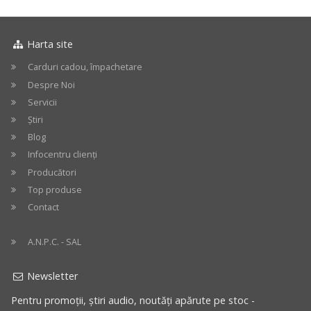
Harta site
Carduri cadou, împachetare
Despre Noi
Servicii
Știri
Blog
Infocentru clienți
Producători
Top produse
Contact
A.N.P.C. - SAL
Newsletter
Pentru promoții, știri audio, noutăți apărute pe stoc -