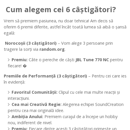
Cum alegem cei 6 câștigători?
Vrem să premiem pasiunea, nu doar tehnica! Am decis să
oferim 6 premii diferite, astfel încât toată lumea să aibă o șansă
egală:
Norocoșii (3 câștigători)
– Vom alege 3 persoane prin
tragere la sorți via
random.org
.
Premiu:
Câte o pereche de căști
JBL Tune 770 NC
pentru
fiecare! �
Premiile de Performanță (3 câștigători)
– Pentru cei care ies
în evidență:
Favoritul Comunității:
Clipul cu cele mai multe reacții și
interacțiuni.
Cea mai Creativă Regie:
Alegerea echipei SoundCreation
pentru cea mai originală idee.
Ambiția Anului:
Premiem curajul de a începe un hobby
nou, indiferent de nivel.
Premiu:
Fiecare dintre acești 3 câștigători primește un