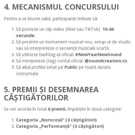
4. MECANISMUL CONCURSULUI
Pentru a se înscrie valid, participanții trebuie să:
Să posteze un clip video (Reel sau TikTok)
10-60
secunde
.
Să prezinte un instrument muzical nou, setup-ul de studio
sau să interpreteze o secvență muzicală scurtă.
Să utilizeze hashtag-ul oficial:
#NewYearNewSound
.
Să menționeze (tag) contul oficial:
@soundcreation.ro
.
Să aibă profilul setat pe
Public
pe toată durata
concursului.
5. PREMII ȘI DESEMNAREA
CÂȘTIGĂTORILOR
Se vor acorda în total
6 premii
, împărțite în două categorii:
Categoria „Norocoșii” (3 câștigători)
Categoria „Performanță” (3 câștigători)