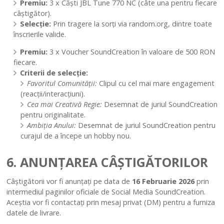
Premiu:
3 x Căști JBL Tune 770 NC (câte una pentru fiecare
câștigător).
Selecție:
Prin tragere la sorți via random.org, dintre toate
înscrierile valide.
Premiu:
3 x Voucher SoundCreation în valoare de 500 RON
fiecare.
Criterii de selecție:
Favoritul Comunității:
Clipul cu cel mai mare engagement
(reacții/interacțiuni).
Cea mai Creativă Regie:
Desemnat de juriul SoundCreation
pentru originalitate.
Ambiția Anului:
Desemnat de juriul SoundCreation pentru
curajul de a începe un hobby nou.
6. ANUNȚAREA CÂȘTIGĂTORILOR
Câștigătorii vor fi anunțați pe data de
16 Februarie 2026
prin
intermediul paginilor oficiale de Social Media SoundCreation.
Aceștia vor fi contactați prin mesaj privat (DM) pentru a furniza
datele de livrare.