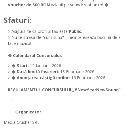
Voucher de 500 RON
valabil pe soundcreation.ro! �
Sfaturi:
Asigură-te că profilul tău este
Public
.
Nu te stresa de "cum sună" – ne interesează bucuria de a
face muzică!
� Calendarul Concursului:
�
Start:
12 Ianuarie 2026
�
Dată limită înscrieri:
13 Februarie 2026
�
Anunțarea câștigătorilor:
16 Februarie 2026
REGULAMENTUL CONCURSULUI „#NewYearNewSound”
Organizator
Media Crusher SRL