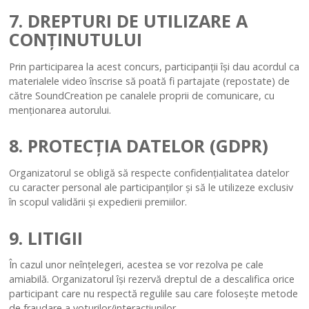
7. DREPTURI DE UTILIZARE A
CONȚINUTULUI
Prin participarea la acest concurs, participanții își dau acordul ca
materialele video înscrise să poată fi partajate (repostate) de
către SoundCreation pe canalele proprii de comunicare, cu
menționarea autorului.
8. PROTECȚIA DATELOR (GDPR)
Organizatorul se obligă să respecte confidențialitatea datelor
cu caracter personal ale participanților și să le utilizeze exclusiv
în scopul validării și expedierii premiilor.
9. LITIGII
În cazul unor neînțelegeri, acestea se vor rezolva pe cale
amiabilă. Organizatorul își rezervă dreptul de a descalifica orice
participant care nu respectă regulile sau care folosește metode
de fraudare a voturilor/interacțiunilor.