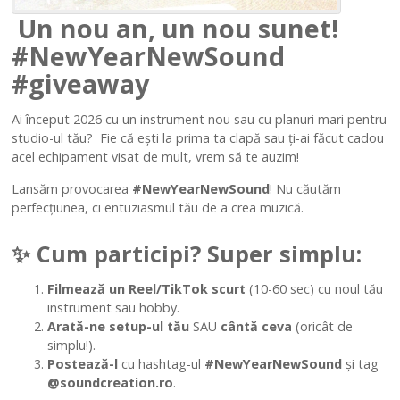
Un nou an, un nou sunet!
#NewYearNewSound
#giveaway
Ai început 2026 cu un instrument nou sau cu planuri mari pentru
studio-ul tău? Fie că ești la prima ta clapă sau ți-ai făcut cadou
acel echipament visat de mult, vrem să te auzim!
Lansăm provocarea
#NewYearNewSound
! Nu căutăm
perfecțiunea, ci entuziasmul tău de a crea muzică.
✨ Cum participi? Super simplu:
Filmează un Reel/TikTok scurt
(10-60 sec) cu noul tău
instrument sau hobby.
Arată-ne setup-ul tău
SAU
cântă ceva
(oricât de
simplu!).
Postează-l
cu hashtag-ul
#NewYearNewSound
și tag
@soundcreation.ro
.