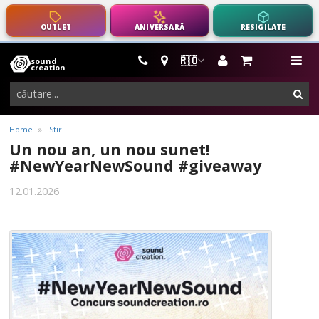
OUTLET
ANIVERSARĂ
RESIGILATE
🇷🇴
sound
instrumente
me
creation
muzicale,
cau
echipamente
pro-
Home
Stiri
audio
Un nou an, un nou sunet!
#NewYearNewSound #giveaway
12.01.2026