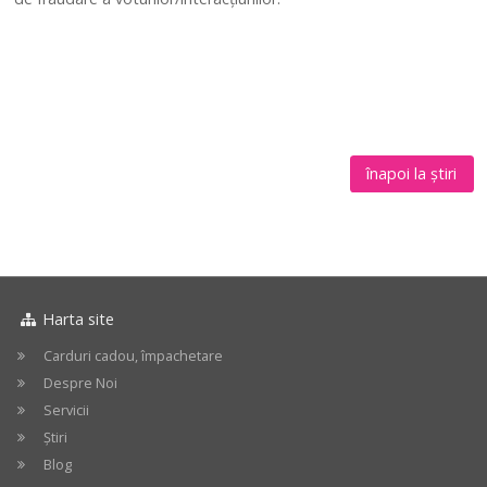
înapoi la știri
Harta site
Carduri cadou, împachetare
Despre Noi
Servicii
Știri
Blog