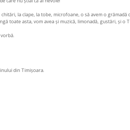
de care nu știai că ai nevoie!
 chitări, la clape, la tobe, microfoane, o să avem o grămadă
angă toate asta, vom avea și muzică, limonadă, gustări, și
e vorbă.
nului din Timișoara.