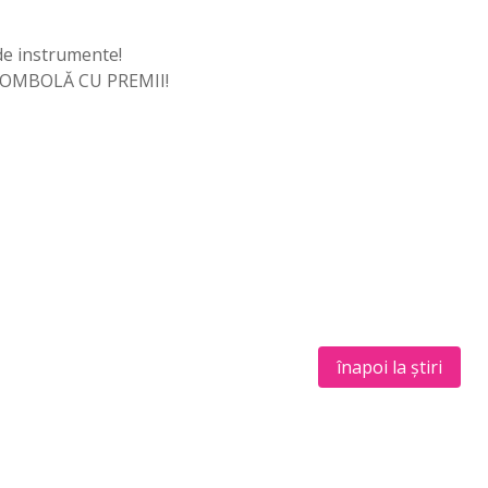
 de instrumente!
 o TOMBOLĂ CU PREMII!
înapoi la știri