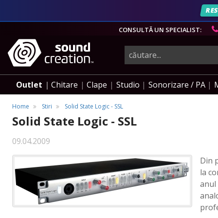
RES
CONSULTĂ UN SPECIALIST:
instrumente
muzicale,
Outlet
Chitare
Clape
Studio
Sonorizare / PA
echipamente
Home
Stiri
Solid State Logic - SSL
Solid State Logic - SSL
pro-
09.04.2009
Din 
audio
la co
anul 
analo
prof