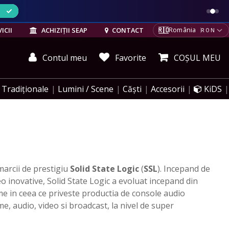
ELE
🇷🇴
ICII
ACHIZIȚII SEAP
CONTACT
România
RON
Contul meu
Favorite
COȘUL MEU
Tradiționale
Lumini / Scene
Căști
Accesorii
KiDS
arcii de prestigiu
Solid State Logic
(
SSL
). Incepand de
o inovative, Solid State Logic a evoluat incepand din
ume in ceea ce priveste productia de console audio
me, audio, video si broadcast, la nivel de super