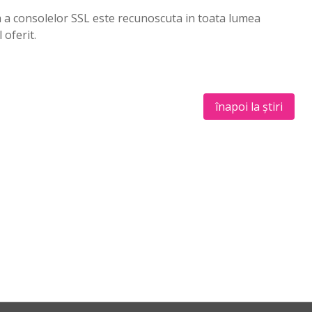
ta a consolelor SSL este recunoscuta in toata lumea
 oferit.
înapoi la știri