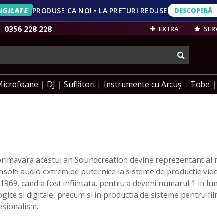
IGILATE
PRODUSE CA NOI • LA PREȚURI REDUSE
DESCOPERĂ
DESCOPERĂ
VEZI OFERT
0356 228 228
EXTRA
SERV
cauta
Microfoane
DJ
Suflători
Instrumente cu Arcuș
Tobe
primavara acestui an Soundcreation devine reprezentant al m
nsole audio extrem de puternice la sisteme de productie vide
1969, cand a fost infiintata, pentru a deveni numarul 1 in l
gice si digitale, precum si in productia de sisteme pentru fil
esionalism.