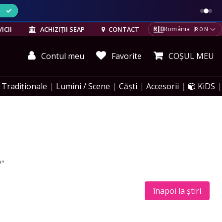
ELE
🇷🇴
ICII
ACHIZIȚII SEAP
CONTACT
România
RON
Contul meu
Favorite
COȘUL MEU
Tradiționale
Lumini / Scene
Căști
Accesorii
KiDS
P"
înapoi la știri