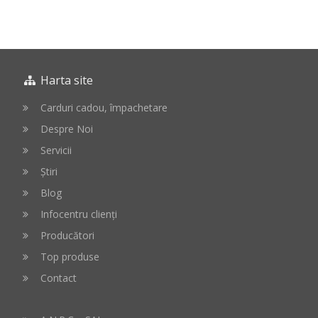
Harta site
Carduri cadou, împachetare
Despre Noi
Servicii
Știri
Blog
Infocentru clienți
Producători
Top produse
Contact