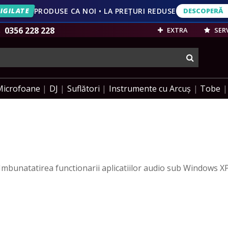
IGILATE
PRODUSE CA NOI • LA PREȚURI REDUSE
DESCOPERĂ
DESCOPERĂ
VEZI OFERT
0356 228 228
EXTRA
SERV
cauta
Microfoane
DJ
Suflători
Instrumente cu Arcuș
Tobe
 "Imbunatatirea functionarii aplicatiilor audio sub Windows X