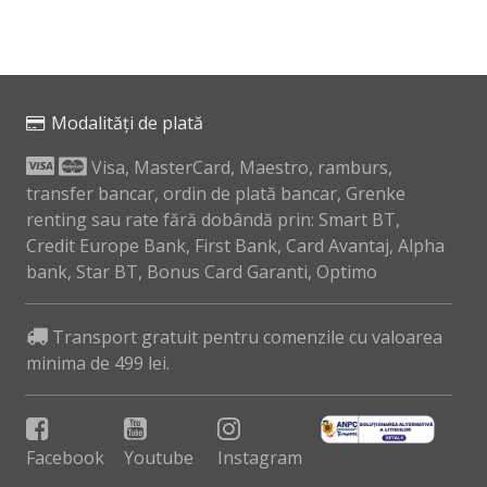
Modalități de plată
Visa, MasterCard, Maestro, ramburs,
transfer bancar, ordin de plată bancar, Grenke
renting sau rate fără dobândă prin: Smart BT,
Credit Europe Bank, First Bank, Card Avantaj, Alpha
bank, Star BT, Bonus Card Garanti, Optimo
Transport gratuit pentru comenzile cu valoarea
minima de 499 lei.
Facebook
Youtube
Instagram