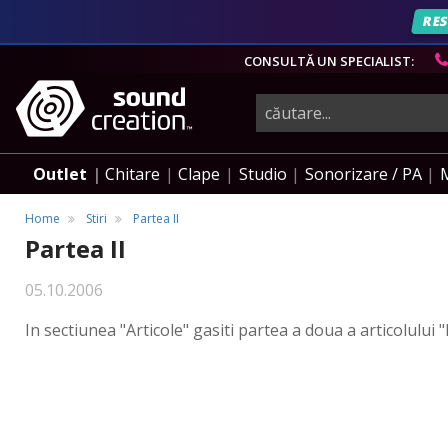
RES
CONSULTĂ UN SPECIALIST:
instrumente
muzicale,
Outlet
Chitare
Clape
Studio
Sonorizare / PA
echipamente
Home
Stiri
Partea II
Partea II
pro-
05.10.2006
In sectiunea "Articole" gasiti partea a doua a articolului
audio