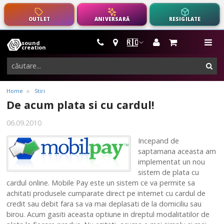
OUTLET
ANIVERSARĂ
RESIGILATE
🇷🇴
sound
instrumente
me
creation
muzicale,
cau
echipamente
pro-
Home
Stiri
audio
De acum plata si cu cardul!
06.09.2010
Incepand de
saptamana aceasta am
implementat un nou
sistem de plata cu
cardul online. Mobile Pay este un sistem ce va permite sa
achitati produsele cumparate direct pe internet cu cardul de
credit sau debit fara sa va mai deplasati de la domiciliu sau
birou. Acum gasiti aceasta optiune in dreptul modalitatilor de