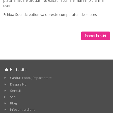
plata la fiecare produs. Nu ezitati, acuma e mai simplu si mai
usor!
Echipa Soundcreation va doreste cumparaturi de succes!
înapoi la știri
Harta site
Carduri cadou, împachetare
Despre Noi
Servicii
Știri
Blog
Infocentru clienți