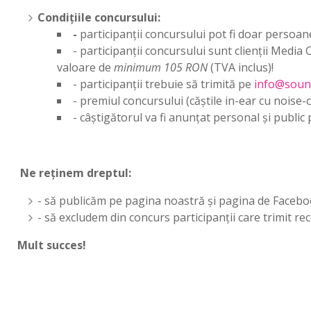
Condițiile concursului:
-
participanții concursului pot fi doar persoane
- participanții concursului sunt clienții Medi
valoare de
minimum 105 RON
(TVA inclus)!
- participanții trebuie să trimită pe
info@soun
- premiul concursului (căștile in-ear cu noise
- câștigătorul va fi anunțat personal și publi
Ne reținem dreptul:
- să publicăm pe pagina noastră și pagina de Faceboo
- să excludem din concurs participanții care trimit r
Mult succes!