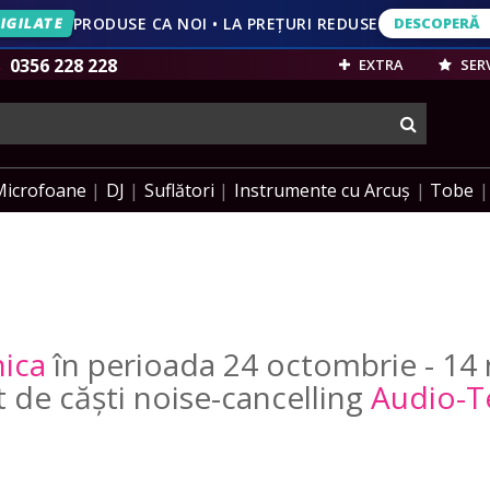
IGILATE
PRODUSE CA NOI • LA PREȚURI REDUSE
DESCOPERĂ
DESCOPERĂ
VEZI OFERT
0356 228 228
EXTRA
SERV
cauta
Microfoane
DJ
Suflători
Instrumente cu Arcuș
Tobe
ica
în perioada 24 octombrie - 14 n
et de căști noise-cancelling
Audio-T