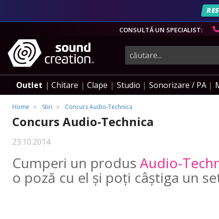
RES
CONSULTĂ UN SPECIALIST:
instrumente
muzicale,
Outlet
Chitare
Clape
Studio
Sonorizare / PA
echipamente
Home
Stiri
Concurs Audio-Technica
Concurs Audio-Technica
pro-
23.10.2014
Cumperi un produs
Audio-Techn
audio
o poză cu el și poți câștiga un s