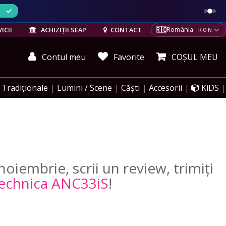
ELE
🇷🇴
ICII
ACHIZIȚII SEAP
CONTACT
România
RON
Contul meu
Favorite
COȘUL MEU
Tradiționale
Lumini / Scene
Căști
Accesorii
KiDS
oiembrie, scrii un review, trimiți
echnica ANC33iS
!