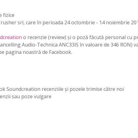
 fizice
a Crusher srl, care în perioada 24 octombrie - 14 noiembrie 2
dcreation
o recenzie (review) și o poză făcută personal cu p
-cancelling Audio-Technica ANC33iS în valoare de 346 RON) va
c pe pagina noastră de Facebook.
k Soundcreation recenziile și pozele trimise către noi
ecenzii sau poze vulgare