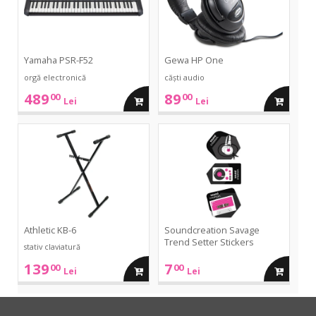
Yamaha PSR-F52
Gewa HP One
orgă electronică
căști audio
489
89
00
00
adauga
adauga
Lei
Lei
in
in
KB-
Savage
6
Trend
Setter
cos
cos
Stickers
Athletic KB-6
Soundcreation Savage
Trend Setter Stickers
stativ claviatură
139
7
00
00
adauga
adauga
Lei
Lei
in
in