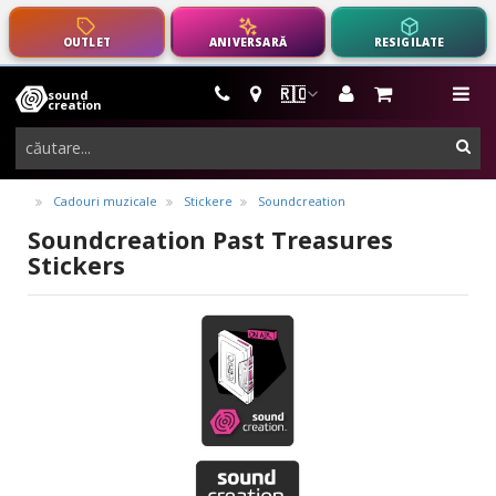
OUTLET
ANIVERSARĂ
RESIGILATE
🇷🇴
sound
instrumente
me
creation
muzicale,
cau
echipamente
pro-
Cadouri muzicale
Stickere
Soundcreation
audio
Soundcreation Past Treasures
Stickers