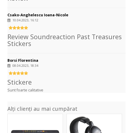
Csako-Anghelescu Ioana-Nicole
10.04.2023, 16:12
Review Soundreaction Past Treasures
Stickers
Borsi Florentina
08.04.2023, 18:34
Stickere
Sunt foarte calitative
Alți clienți au mai cumpărat
PSR-
HP
F52
One