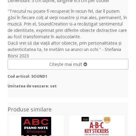
Dimensiuni: 5 cm lățime, lungime 6.5 cm per sticker
"Trecutul nu poate fi recuperat în niciun fel, dar îl putem
găsi în fiecare colț al vieții noastre și mai ales, permanent, în
muzică. Prin el, SoundCreation si-a recâștigat sentimentul
de identitate, exprimat prin diferite obiecte distractive care
au fost transformate în autocolante.
Dacă vrei să dai viață altor obiecte, prin personalitatea și
autenticitatea ta, te invităm sa arunci un ochi." - Stefania
Borsi 2023
Citește mai mult
Cod articol: SOUND1
Unitatea de vanzare: set
Produse similare
A
ABC
Vin
B
Keyboard
Hun
C
Stickers
Stic