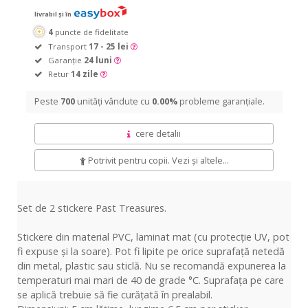
livrabil și în
4
puncte de fidelitate
Transport
17 - 25 lei
Garanție
24 luni
Retur
14 zile
Peste
700
unități vândute cu
0.00%
probleme garanțiale.
cere detalii
Potrivit pentru copii. Vezi și altele...
Set de 2 stickere Past Treasures.
Stickere din material PVC, laminat mat (cu protecție UV, pot
fi expuse și la soare). Pot fi lipite pe orice suprafață netedă
din metal, plastic sau sticlă. Nu se recomandă expunerea la
temperaturi mai mari de 40 de grade °C. Suprafața pe care
se aplică trebuie să fie curățată în prealabil.