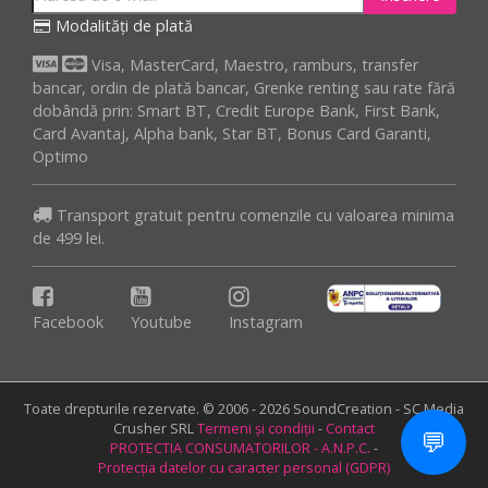
Modalități de plată
Visa, MasterCard, Maestro, ramburs, transfer
bancar, ordin de plată bancar, Grenke renting sau rate fără
dobândă prin: Smart BT, Credit Europe Bank, First Bank,
Card Avantaj, Alpha bank, Star BT, Bonus Card Garanti,
Optimo
Transport gratuit pentru comenzile cu valoarea minima
de 499 lei.
Facebook
Youtube
Instagram
Toate drepturile rezervate. © 2006 - 2026 SoundCreation - SC Media
Crusher SRL
Termeni și condiții
-
Contact
💬
PROTECTIA CONSUMATORILOR - A.N.P.C.
-
Protecția datelor cu caracter personal (GDPR)