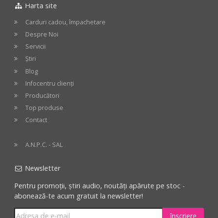
Harta site
cos
cos
Carduri cadou, împachetare
Despre Noi
Servicii
Știri
Blog
Infocentru clienți
Producători
Top produse
Contact
A.N.P.C. - SAL
Newsletter
Pentru promoții, știri audio, noutăți apărute pe stoc -
abonează-te acum gratuit la newsletter!
înscriere