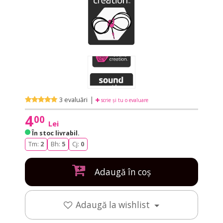
|
3 evaluări
scrie și tu o evaluare
4
00
Lei
În stoc livrabil
.
Tm:
2
Bh:
5
Cj:
0
Adaugă în coș
Adaugă la wishlist