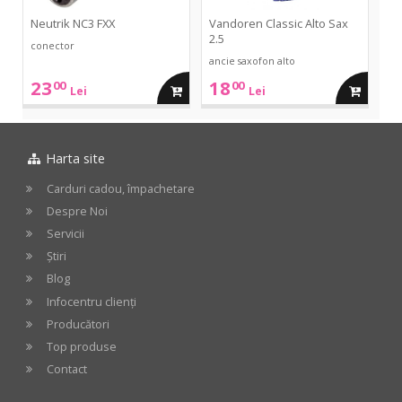
Neutrik NC3 FXX
Vandoren Classic Alto Sax
2.5
conector
ancie saxofon alto
23
18
00
00
adauga
adauga
Lei
Lei
in
in
Harta site
cos
cos
Carduri cadou, împachetare
Despre Noi
Servicii
Știri
Blog
Infocentru clienți
Producători
Top produse
Contact