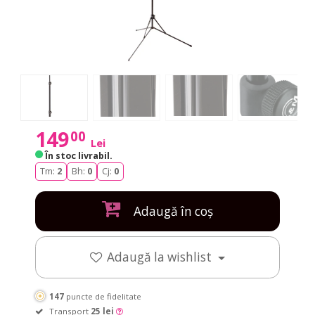
149
00
Lei
În stoc livrabil
.
Tm:
2
Bh:
0
Cj:
0
Adaugă în coș
Adaugă la wishlist
147
puncte de fidelitate
Transport
25 lei