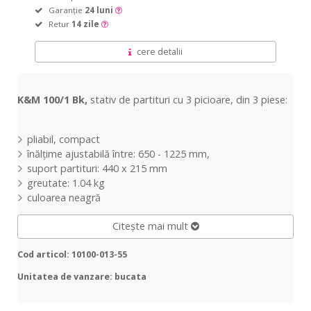
Garanție
24 luni
Retur
14 zile
cere detalii
K&M 100/1 Bk,
stativ de partituri cu 3 picioare, din 3 piese:
pliabil, compact
înălțime ajustabilă între: 650 - 1225 mm,
suport partituri: 440 x 215 mm
greutate: 1.04 kg
culoarea neagră
Citește mai mult
Cod articol: 10100-013-55
Unitatea de vanzare: bucata