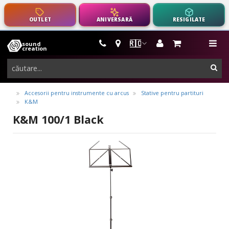
OUTLET
ANIVERSARĂ
RESIGILATE
🇷🇴
sound
instrumente
me
creation
muzicale,
cau
echipamente
pro-
Accesorii pentru instrumente cu arcus
Stative pentru partituri
K&M
audio
K&M 100/1 Black