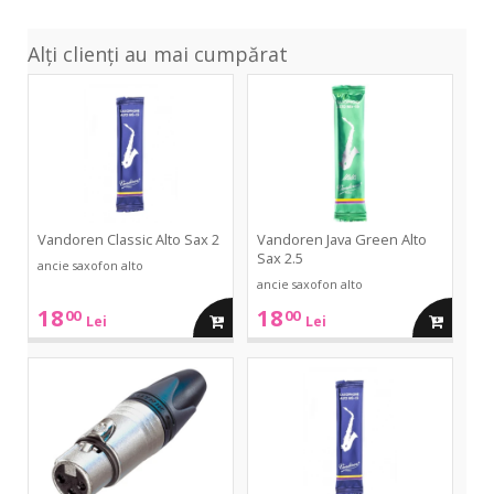
Alți clienți au mai cumpărat
Classic
Java
Alto
Green
Sax
Alto
2
Sax
2.5
Vandoren Classic Alto Sax 2
Vandoren Java Green Alto
Sax 2.5
ancie saxofon alto
ancie saxofon alto
18
18
00
00
adauga
adauga
Lei
Lei
in
in
NC3
Classic
FXX
Alto
Sax
cos
cos
2.5