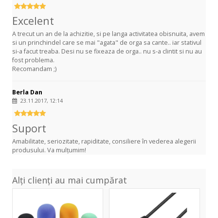
Excelent
A trecut un an de la achizitie, si pe langa activitatea obisnuita, avem
si un princhindel care se mai "agata" de orga sa cante.. iar stativul
si-a facut treaba. Desi nu se fixeaza de orga.. nu s-a clintit si nu au
fost problema.
Recomandam ;)
Berla Dan
23.11.2017, 12:14
Suport
Amabilitate, seriozitate, rapiditate, consiliere în vederea alegerii
produsului. Va mulțumim!
Alți clienți au mai cumpărat
WS
4Star
40/50
Mic
Color
XLR