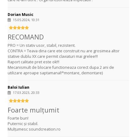
Dorian Music
15.05.2024, 10:31
RECOMAND
PRO = Un stativ usor, stabil, rezistent.
CONTRA = Teava dina care ete construit nu are grosimea altor
stative dublu XX care permit claviaturi mai grelee!!!
Raport calitate pret este ok!!!
Mecanismult de blocare functioneaza corect dupa 2 ani de
utilizare aproape saptamanal!*montare, demontare)
Baloi Iulian
17.03.2023, 20:33
Foarte mulțumit
Foarte bun!
Puternic și stabil.
Mulțumesc soundcreation.ro