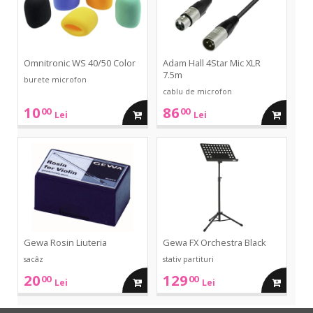
7.5m
Omnitronic WS 40/50 Color
Adam Hall 4Star Mic XLR
7.5m
burete microfon
cablu de microfon
10
86
00
00
adauga
adauga
Lei
Lei
in
in
Rosin
FX
Liuteria
Orchestra
Black
cos
cos
Gewa Rosin Liuteria
Gewa FX Orchestra Black
sacâz
stativ partituri
20
129
00
00
adauga
adauga
Lei
Lei
in
in