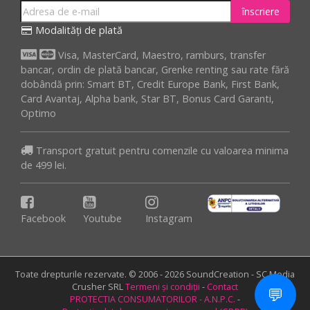
înscriere
Modalități de plată
Visa, MasterCard, Maestro, ramburs, transfer
bancar, ordin de plată bancar, Grenke renting sau rate fără
dobândă prin: Smart BT, Credit Europe Bank, First Bank,
Card Avantaj, Alpha bank, Star BT, Bonus Card Garanti,
Optimo
Transport gratuit pentru comenzile cu valoarea minima
de 499 lei.
Facebook
Youtube
Instagram
Toate drepturile rezervate. © 2006 - 2026 SoundCreation - SC Media
Crusher SRL
Termeni și condiții
-
Contact
💬
PROTECTIA CONSUMATORILOR - A.N.P.C.
-