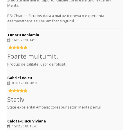
greutate mai mare. Raportul calitate /pret este unul excelent.
Merita.
PS: Chiar as fi curios daca a mai avut cineva o experienta
asemanatoare sau eu am fost singurul.
Tunaru Beniamin
16.05.2020, 14:18
Foarte mulțumit.
Produs de calitate, ușor de folosit.
Gabriel Voicu
09.07.2018, 20:31
Stativ
State excelenta! Ambalat corespunzator! Merita pertul
Calota-Ciucu Viviana
15.02.2018, 16:40