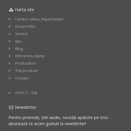
Harta site
cos
cos
Carduri cadou, împachetare
Despre Noi
Servicii
Știri
Blog
Infocentru clienți
Producători
Top produse
Contact
A.N.P.C. - SAL
Newsletter
Pentru promoții, știri audio, noutăți apărute pe stoc -
abonează-te acum gratuit la newsletter!