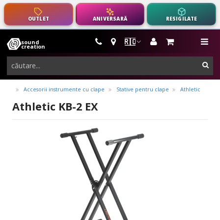
OUTLET
ANIVERSARĂ
RESIGILATE
🇷🇴
sound
instrumente
me
creation
muzicale,
cau
echipamente
pro-
Accesorii instrumente cu clape
Stative pentru clape
Athletic
audio
Athletic KB-2 EX