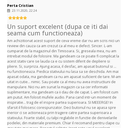
Perta Cristian
23.11.2020, 22:24
Un suport excelent (dupa ce iti dai
seama cum functioneaza)
Am achizitionat acest suport de ceva vreme dar nu am scris nici un
review din cauza ca am crezut ca al meu e defect. Sincer. L-am
cumparat de la magazinul din Timisoara. Si, greseala mea, nu am
intrebat modul de folosire. Ma gandeam ca ce poate fi complicat la
acest stativ care se lauda ca e cu sistem diferit de depliere si
pliere. Si, surpriza. Ajung acasa, il desfac, am apasat butonul si ...
nu functioneaza. Piedica stativului nu lasa sa se deschida. Am mai
apasat odata, ma gandeam ca nu am apasat suficient de tare. M-am
uitat in cutie... nimic. Sau poate ca al meu nu avea instructiuni de
manipulare. Nici nu am sunat la magazin ca sa cer informatii
suplimentare, ma gandeam ca ii dau de de capat. L-am folosit cum
am putut. Am folosit mufele audio. Pana cand intr-un moment de
inspiratie... trag de el inspre partea superioara. SI MEEERGE! In
sfarsit il folosesc corespunzator. Deci butonul nu se apasa spre
inerior ci se actioneaza prin tragere catre partea superioara a
stativului. Foarte stabil, cu talpi reglabile in functie de denivelarile
podelei, din materiale premium. Chiar il recomand pentru clape cu