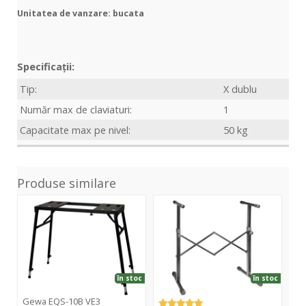
Unitatea de vanzare: bucata
Specificații:
Tip:
X dublu
Număr max de claviaturi:
1
Capacitate max pe nivel:
50 kg
Produse similare
EQS-
SKS-
KS-
10B
05
RD
VE3
Rap
Des
în stoc
în stoc
Gewa EQS-10B VE3
Gr