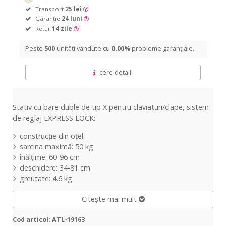
Transport
25 lei
Garanție
24 luni
Retur
14 zile
Peste
500
unități vândute cu
0.00%
probleme garanțiale.
cere detalii
Stativ cu bare duble de tip X pentru claviaturi/clape, sistem
de reglaj EXPRESS LOCK:
construcție din oțel
sarcina maximă: 50 kg
înălțime: 60-96 cm
deschidere: 34-81 cm
greutate: 4.6 kg
Citește mai mult
Cod articol: ATL-19163