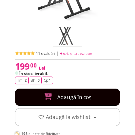
|
11 evaluări
scrie și tu o evaluare
199
00
Lei
În stoc livrabil
.
Tm:
2
Bh:
0
Cj:
1
Adaugă în coș
Adaugă la wishlist
196
puncte de fidelitate