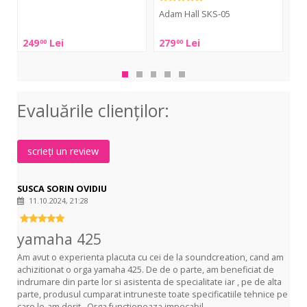
Adam Hall SKS-05
Gewa
Gra
EQS-
KS-
Adam
249
Lei
279
Lei
21
00
00
10B
RD
Hall
VE3
Rap
SKS-
Des
05
Evaluările clienţilor:
scrieți un review
SUSCA SORIN OVIDIU
11.10.2024, 21:28
yamaha 425
Am avut o experienta placuta cu cei de la soundcreation, cand am
achizitionat o orga yamaha 425. De de o parte, am beneficiat de
indrumare din parte lor si asistenta de specialitate iar , pe de alta
parte, produsul cumparat intruneste toate specificatiile tehnice pe
care le-am dorit . Orga functioneaza impecabil .