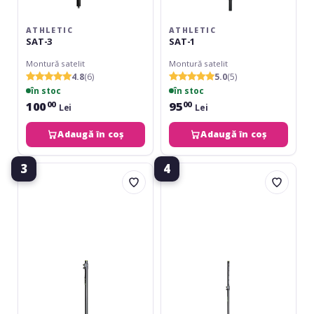
ATHLETIC
ATHLETIC
SAT-3
SAT-1
Montură satelit
Montură satelit
4.8
(6)
5.0
(5)
în stoc
în stoc
100
95
00
00
Lei
Lei
Adaugă în coș
Adaugă în coș
3
4
Gravity
Gravity
SP-
SP-
2332
3332
TPB