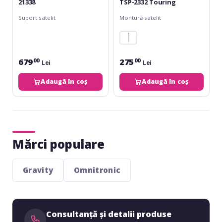
21338
TSP-2332 Touring
Suport satelit
Montură satelit
679
275
00
00
Lei
Lei
Adaugă în coș
Adaugă în coș
Mărci populare
Gravity
Omnitronic
Consultanță și detalii produse