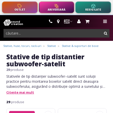
OUTLET
ANIVERSARĂ
RESIGILATE
🇷🇴
sound
instrumente
me
creation
muzicale,
cau
echipamente
pro-
Stative, huse, tocuri, rack-uri
Stative
Stative & suporturi de boxe
audio
Stative de tip distantier
subwoofer-satelit
29
produse
Stativele de tip distanțier subwoofer–satelit sunt soluții
practice pentru montarea boxelor satelit direct deasupra
subwooferului, asigurând o distribuție optimă a sunetului și
un setup compact. Acestea oferă stabilitate, reglaj pe
Citește mai mult
înălțime și compatibilitate cu prinderi Ø35 mm sau M20, fiind
ideale pentru sisteme PA, DJ și evenimente live.
29
produse
Omnitronic
Athletic