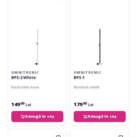
2
1
White
OMNITRONIC
OMNITRONIC
BPS-2 White
BPS-1
Bază stativ boxe
Montură satelit
149
179
00
00
Lei
Lei
Adaugă în coș
Adaugă în coș
Omnitronic
Omnitronic