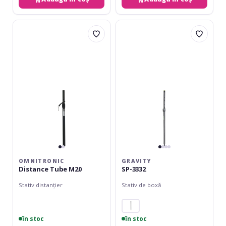
Omnitronic
Gravity
Distance
SP-
Tube
3332
M20
OMNITRONIC
GRAVITY
Distance Tube M20
SP-3332
Stativ distanțier
Stativ de boxă
în stoc
în stoc