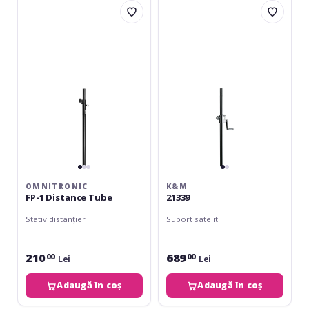
FP-
21339
1
Distance
Tube
OMNITRONIC
K&M
FP-1 Distance Tube
21339
Stativ distanțier
Suport satelit
210
689
00
00
Lei
Lei
Adaugă în coș
Adaugă în coș