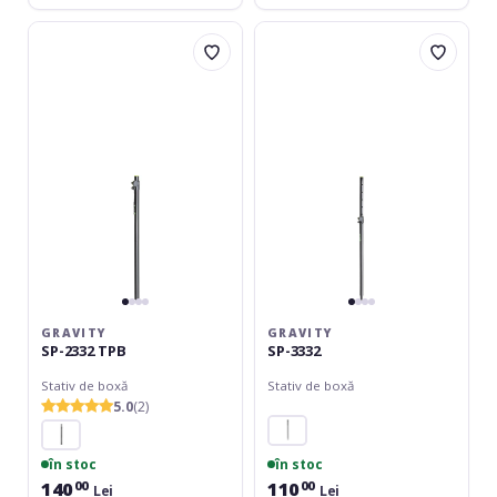
Gravity
Gravity
SP-
SP-
2332
3332
TPB
GRAVITY
GRAVITY
SP-2332 TPB
SP-3332
Stativ de boxă
Stativ de boxă
5.0
(2)
în stoc
în stoc
140
110
00
00
Lei
Lei