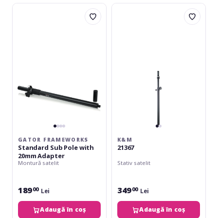
Gator
K&M
Frameworks
21367
Standard
Sub
Pole
with
20mm
Adapter
GATOR FRAMEWORKS
K&M
Standard Sub Pole with
21367
20mm Adapter
Montură satelit
Stativ satelit
189
349
00
00
Lei
Lei
Adaugă în coș
Adaugă în coș