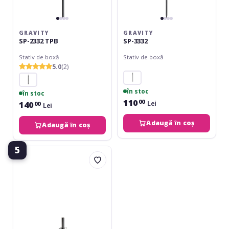
GRAVITY
GRAVITY
SP-2332 TPB
SP-3332
Stativ de boxă
Stativ de boxă
5.0
(2)
în stoc
în stoc
110
00
140
Lei
00
Lei
Adaugă în coș
Adaugă în coș
5
Adam
Hall
SPS-
822