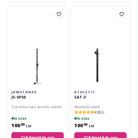
JamStands
Athletic
JS-
SAT-
SP50
3
JAMSTANDS
ATHLETIC
JS-SP50
SAT-3
Tub telescopic woofer-satelit
Montură satelit
4.8
(6)
în stoc
în stoc
100
100
00
00
Lei
Lei
Adaugă în coș
Adaugă în coș