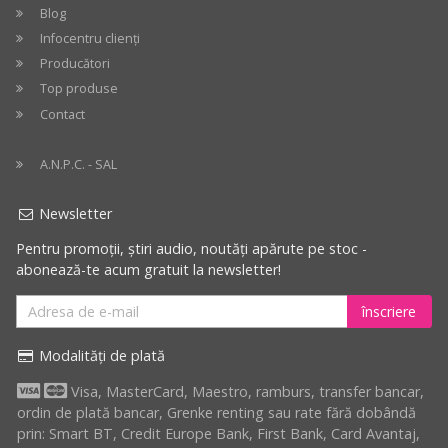
crescător
Blog
Infocentru clienți
Preț
Producători
descrescător
Top produse
Contact
Cele
mai
A.N.P.C. - SAL
mari
reduceri
Newsletter
Pentru promoții, știri audio, noutăți apărute pe stoc -
abonează-te acum gratuit la newsletter!
înscriere
Modalități de plată
Visa, MasterCard, Maestro, ramburs, transfer bancar,
ordin de plată bancar, Grenke renting sau rate fără dobândă
prin: Smart BT, Credit Europe Bank, First Bank, Card Avantaj,