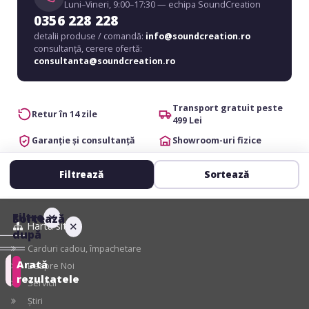
Luni–Vineri, 9:00–17:30 — echipa SoundCreation
0356 228 228
detalii produse / comandă:
info@soundcreation.ro
consultanță, cerere ofertă:
consultanta@soundcreation.ro
Transport gratuit peste
Retur în 14 zile
499 Lei
Garanție și consultanță
Showroom-uri fizice
Filtrează
Sortează
Filtre
✕
Sortează
Harta site
✕
după
Carduri cadou, împachetare
Arată
Despre Noi
Recomandate
rezultatele
Servicii
Știri
Preț