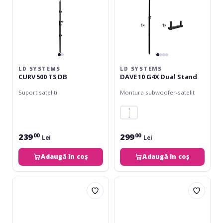
LD SYSTEMS
LD SYSTEMS
CURV 500 TS DB
DAVE 10 G4X Dual Stand
Suport sateliți
Montura subwoofer-satelit
239
299
00
00
Lei
Lei
Adaugă în coș
Adaugă în coș
Gravity
Ultimate
SP-
Support
2342
SP-
Gas
90
Spring