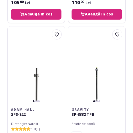
105
110
00
00
Lei
Lei
Adaugă în coș
Adaugă în coș
Adam
Gravity
Hall
SP-
SPS-
3332
822
TPB
ADAM HALL
GRAVITY
SPS-822
SP-3332 TPB
Distanțier satelit
Stativ de boxă
5.0
(1)