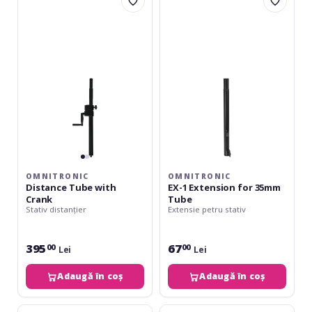
Distance
EX-
Tube
1
with
Extension
Crank
for
35mm
Tube
OMNITRONIC
OMNITRONIC
Distance Tube with
EX-1 Extension for 35mm
Crank
Tube
Stativ distanțier
Extensie petru stativ
395
67
00
00
Lei
Lei
Adaugă în coș
Adaugă în coș
Omnitronic
K&M