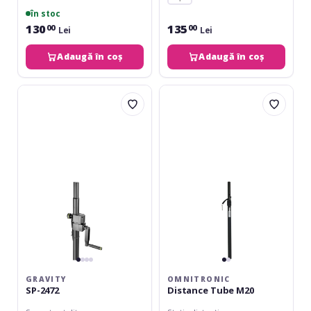
în stoc
130
135
00
00
Lei
Lei
Adaugă în coș
Adaugă în coș
Gravity
Omnitronic
SP-
Distance
2472
Tube
M20
GRAVITY
OMNITRONIC
SP-2472
Distance Tube M20