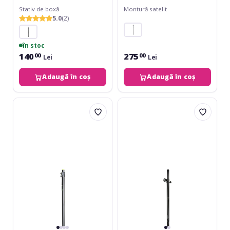
Stativ de boxă
Montură satelit
5.0
(2)
în stoc
140
275
00
00
Lei
Lei
Adaugă în coș
Adaugă în coș
Gravity
Electro-
SP-
Voice
2342
ASP-
58