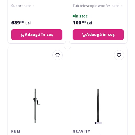
Suport satelit
Tub telescopic woofer-satelit
în stoc
689
100
00
00
Lei
Lei
Adaugă în coș
Adaugă în coș
K&M
Gravity
21338
TSP-
2332
Touring
K&M
GRAVITY