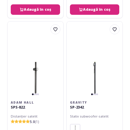
Adaugă în coș
Adaugă în coș
Adam
Gravity
Hall
SP-
SPS-
2342
822
ADAM HALL
GRAVITY
SPS-822
SP-2342
Distanțier satelit
Stativ subwoofer-satelit
5.0
(1)