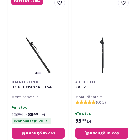
OUTLET -20%
BOB
SAT-
Distance
1
Tube
OMNITRONIC
ATHLETIC
BOB Distance Tube
SAT-1
Montură satelit
Montură satelit
5.0
(5)
în stoc
80
în stoc
00
100
Lei
Lei
00
95
00
Lei
economisești 20 Lei
Adaugă în coș
Adaugă în coș