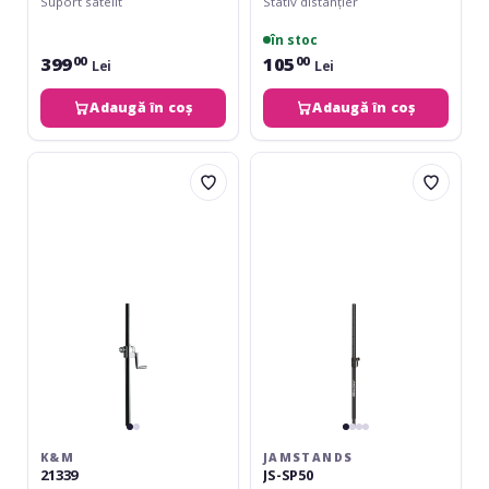
Suport satelit
Stativ distanțier
în stoc
399
105
00
00
Lei
Lei
Adaugă în coș
Adaugă în coș
K&M
JamStands
21339
JS-
SP50
K&M
JAMSTANDS
21339
JS-SP50