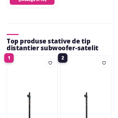
Top produse stative de tip
distantier subwoofer-satelit
1
2
Athletic
Athletic
SAT-
SAT-
3
1