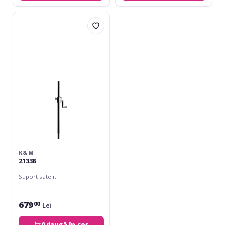
K&M
21338
K&M
21338
Suport satelit
679
00
Lei
Adaugă în coș