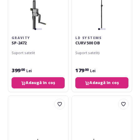
GRAVITY
LD SYSTEMS
SP-2472
CURV 500 DB
Suport satelit
Suport sateliți
399
179
00
00
Lei
Lei
Adaugă în coș
Adaugă în coș
LD
LD
Systems
Systems
CURV
DAVE
500
10
TS
G4X
DB
Dual
Stand