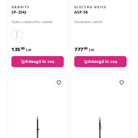
GRAVITY
ELECTRO-VOICE
SP-2342
ASP-58
Stativ subwoofer-satelit
Distanțier satelit
135
777
00
00
Lei
Lei
Adaugă în coș
Adaugă în coș
Ultimate
Ultimate
Support
Support
SP-
SP-
80
100B
Air-
Powered