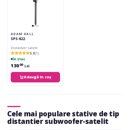
ADAM HALL
SPS-822
Distanțier satelit
5.0
(1)
în stoc
130
00
Lei
Adaugă în coș
Cele mai populare stative de tip
distantier subwoofer-satelit