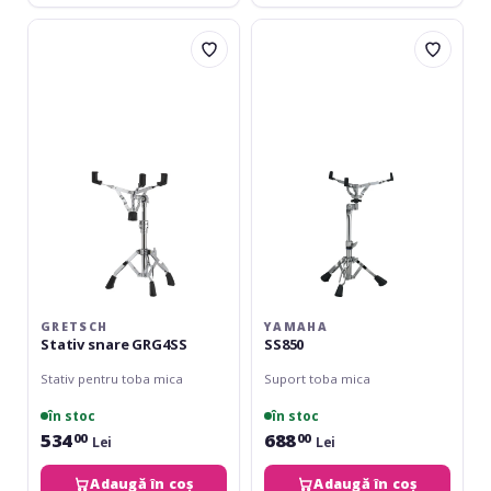
Gretsch
Yamaha
Stativ
SS850
snare
GRG4SS
GRETSCH
YAMAHA
Stativ snare GRG4SS
SS850
Stativ pentru toba mica
Suport toba mica
în stoc
în stoc
534
688
00
00
Lei
Lei
Adaugă în coș
Adaugă în coș