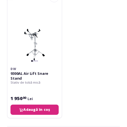
Air
Lift
Snare
Stand
DW
9300AL Air Lift Snare
Stand
Stativ de tobă mică
1 950
00
Lei
Adaugă în coș