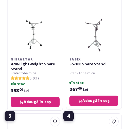
Stand
Stand
GIBRALTAR
BASIX
4706 Lightweight Snare
SS-100 Snare Stand
Stand
Stativ tobă mică
Stativ tobă mică
5.0
(1)
în stoc
în stoc
267
00
398
Lei
00
Lei
Adaugă în coș
Adaugă în coș
3
4
Yamaha
Gibraltar
SS662
Rock
Snare