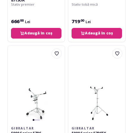
8713UA
Stativ premier
Stativ tobă mică
666
719
00
00
Lei
Lei
Adaugă în coș
Adaugă în coș
Gibraltar
Gibraltar
5000
5000
Series
Series
5706
5706EX
GIBRALTAR
GIBRALTAR