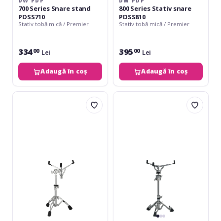
DW PDP
DW PDP
700 Series Snare stand
800 Series Stativ snare
PDSS710
PDSS810
Stativ tobă mică / Premier
Stativ tobă mică / Premier
334
395
00
00
Lei
Lei
Adaugă în coș
Adaugă în coș
DW
Yamaha
PDP
SS950
Concept
Series
Stativ
snare
PDSSCO