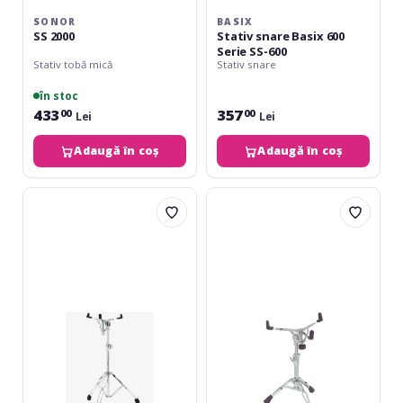
SONOR
BASIX
SS 2000
Stativ snare Basix 600
Serie SS-600
Stativ tobă mică
Stativ snare
în stoc
433
357
00
00
Lei
Lei
Adaugă în coș
Adaugă în coș
Gibraltar
Basix
6706EX
Serie
Concert
SS-
Snare
800
Stand