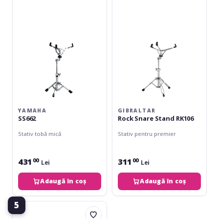
Stand
RK106
YAMAHA
GIBRALTAR
SS662
Rock Snare Stand RK106
Stativ tobă mică
Stativ pentru premier
431
311
00
00
Lei
Lei
Adaugă în coș
Adaugă în coș
5
DW
9300AL