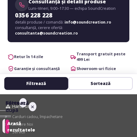
Consultanță și detalii produse
Luni–Vineri, 9:00–17:30 — echipa SoundCreation
0356 228 228
detalii produse / comandă:
info@soundcreation.ro
consultanță, cerere ofertă:
consultanta@soundcreation.ro
Transport gratuit peste
Retur în 14 zile
499 Lei
Garanție și consultanță
Showroom-uri fizice
Filtrează
Sortează
Filtre
✕
Sortează
Harta site
✕
după
Carduri cadou, împachetare
Arată
Despre Noi
Recomandate
rezultatele
Servicii