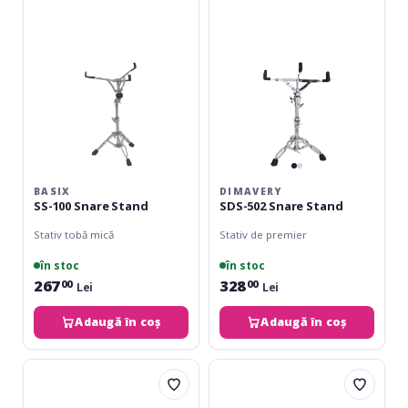
Stand
Stand
BASIX
DIMAVERY
SS-100 Snare Stand
SDS-502 Snare Stand
Stativ tobă mică
Stativ de premier
în stoc
în stoc
267
328
00
00
Lei
Lei
Adaugă în coș
Adaugă în coș
Gretsch
Dimavery
Stativ
SDS-
snare
402