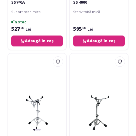
SS740A
SS 4000
Suport toba mica
Stativ tobă mică
în stoc
527
595
00
00
Lei
Lei
Adaugă în coș
Adaugă în coș
DW
Yamaha
9300AL
SS850
Air
Lift
Snare
Stand