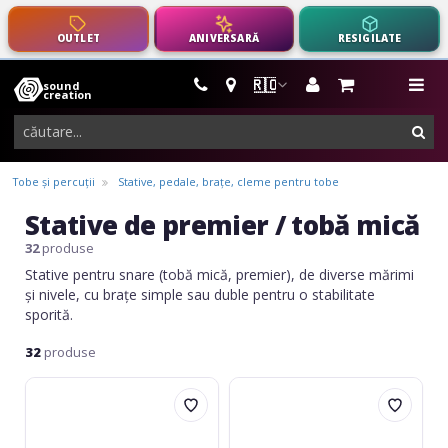
OUTLET
ANIVERSARĂ
RESIGILATE
🇷🇴
sound
instrumente
me
creation
muzicale,
cau
echipamente
pro-
Tobe și percuții
Stative, pedale, brațe, cleme pentru tobe
audio
Stative de premier / tobă mică
32
produse
Stative pentru snare (tobă mică, premier), de diverse mărimi
și nivele, cu brațe simple sau duble pentru o stabilitate
sporită.
32
produse
Basix
Dimavery
SS-
SDS-
100
502
Snare
Snare