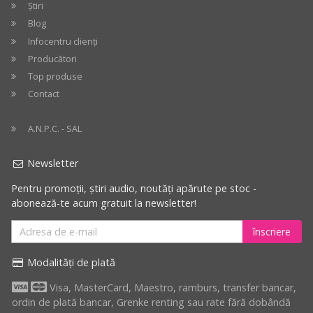
Știri
Preț
crescător
Blog
Infocentru clienți
Preț
Producători
descrescător
Top produse
Contact
Cele
mai
A.N.P.C. - SAL
mari
reduceri
Newsletter
Pentru promoții, știri audio, noutăți apărute pe stoc -
abonează-te acum gratuit la newsletter!
înscriere
Modalități de plată
Visa, MasterCard, Maestro, ramburs, transfer bancar,
ordin de plată bancar, Grenke renting sau rate fără dobândă