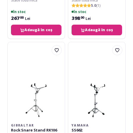
Stativ tobă mică
Stativ tobă mică
5.0
(1)
în stoc
în stoc
267
398
00
00
Lei
Lei
Adaugă în coș
Adaugă în coș
Gibraltar
Yamaha
Rock
SS662
Snare
Stand
RK106
GIBRALTAR
YAMAHA
Rock Snare Stand RK106
SS662