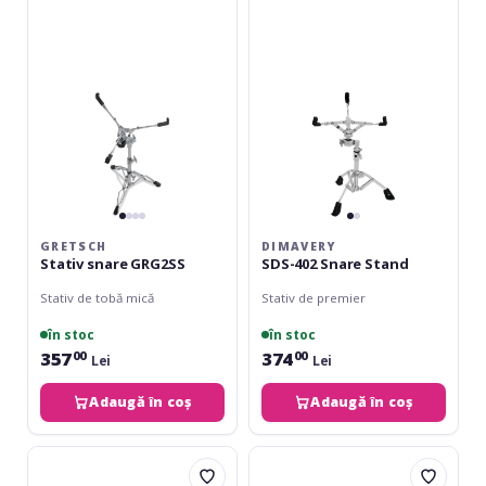
GRG2SS
Snare
Stand
GRETSCH
DIMAVERY
Stativ snare GRG2SS
SDS-402 Snare Stand
Stativ de tobă mică
Stativ de premier
în stoc
în stoc
357
374
00
00
Lei
Lei
Adaugă în coș
Adaugă în coș
Gibraltar
Basix
4706
Serie