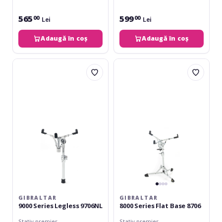
565
599
00
00
Lei
Lei
Adaugă în coș
Adaugă în coș
Gibraltar
Gibraltar
9000
8000
Series
Series
Legless
Flat
9706NL
Base
8706
GIBRALTAR
GIBRALTAR
9000 Series Legless 9706NL
8000 Series Flat Base 8706
Stativ premier
Stativ premier