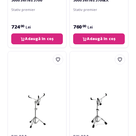
5000 Series 5706
5000 Series 5706EX
Stativ premier
Stativ premier
724
760
00
00
Lei
Lei
Adaugă în coș
Adaugă în coș
DW
DW
PDP
PDP
700
800
Series
Series
Snare
Stativ
stand
snare
PDSS710
PDSS810