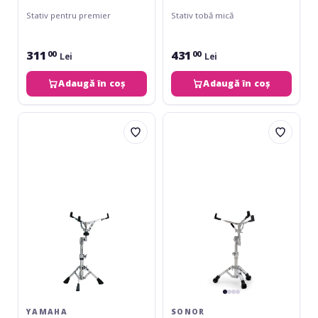
Stativ pentru premier
Stativ tobă mică
311
431
00
00
Lei
Lei
Adaugă în coș
Adaugă în coș
Yamaha
Sonor
SS740A
SS
4000
YAMAHA
SONOR