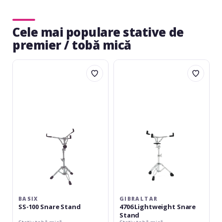
Cele mai populare stative de
premier / tobă mică
Basix
Gibraltar
SS-
4706
100
Lightweight
Snare
Snare
Stand
Stand
BASIX
GIBRALTAR
SS-100 Snare Stand
4706 Lightweight Snare
Stand