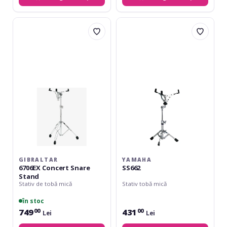
Gibraltar
Yamaha
6706EX
SS662
Concert
Snare
Stand
GIBRALTAR
YAMAHA
6706EX Concert Snare
SS662
Stand
Stativ de tobă mică
Stativ tobă mică
în stoc
749
431
00
00
Lei
Lei