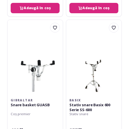
Adaugă în coș
Adaugă în coș
Gibraltar
Basix
Snare
Stativ
basket
snare
GUASB
Basix
600
Serie
SS-
600
GIBRALTAR
BASIX
Snare basket GUASB
Stativ snare Basix 600
Serie SS-600
Coș premier
Stativ snare