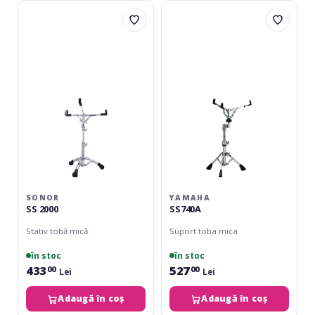
Sonor
Yamaha
SS
SS740A
2000
SONOR
YAMAHA
SS 2000
SS740A
Stativ tobă mică
Suport toba mica
în stoc
în stoc
433
527
00
00
Lei
Lei
Adaugă în coș
Adaugă în coș