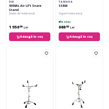
DW
YAMAHA
9300AL Air Lift Snare
SS850
Stand
Stativ de tobă mică
Suport toba mica
în stoc
1 950
688
00
00
Lei
Lei
Adaugă în coș
Adaugă în coș
Sonor
Basix
SS
Stativ
2000
snare
Basix
600
Serie
SS-
600