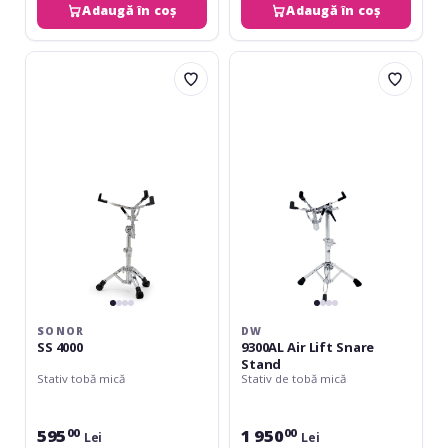
Adaugă în coș
Adaugă în coș
Sonor
DW
SS
9300AL
4000
Air
Lift
Snare
Stand
SONOR
DW
SS 4000
9300AL Air Lift Snare
Stand
Stativ tobă mică
Stativ de tobă mică
595
1 950
00
00
Lei
Lei