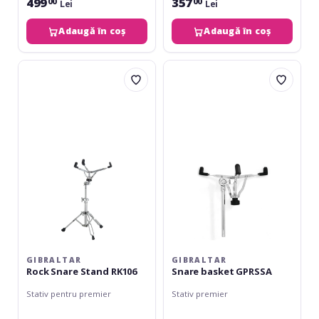
499
357
00
00
Lei
Lei
Adaugă în coș
Adaugă în coș
Gibraltar
Gibraltar
Rock
Snare
Snare
basket
Stand
GPRSSA
RK106
GIBRALTAR
GIBRALTAR
Rock Snare Stand RK106
Snare basket GPRSSA
Stativ pentru premier
Stativ premier