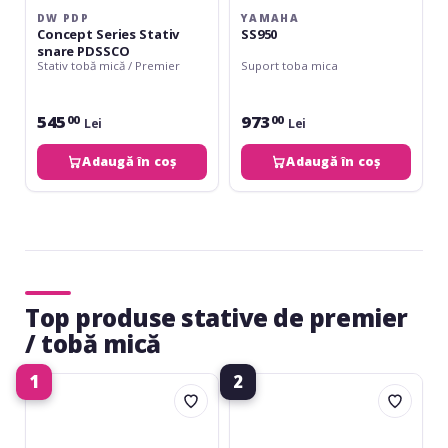
DW PDP
YAMAHA
Concept Series Stativ
SS950
snare PDSSCO
Stativ tobă mică / Premier
Suport toba mica
545
973
00
00
Lei
Lei
Adaugă în coș
Adaugă în coș
Top produse stative de premier
/ tobă mică
1
2
Gibraltar
Basix
4706
SS-
Lightweight
100
Snare
Snare