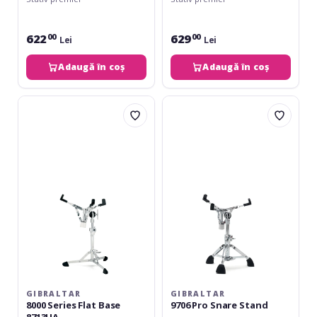
622
629
00
00
Lei
Lei
Adaugă în coș
Adaugă în coș
Gibraltar
Gibraltar
8000
9706
Series
Pro
Flat
Snare
Base
Stand
8713UA
GIBRALTAR
GIBRALTAR
8000 Series Flat Base
9706 Pro Snare Stand