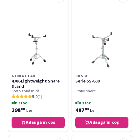
Lightweight
SS-
Snare
800
Stand
GIBRALTAR
BASIX
4706 Lightweight Snare
Serie SS-800
Stand
Stativ tobă mică
Stativ snare
5.0
(1)
în stoc
în stoc
398
407
00
00
Lei
Lei
Adaugă în coș
Adaugă în coș
Basix
Basix