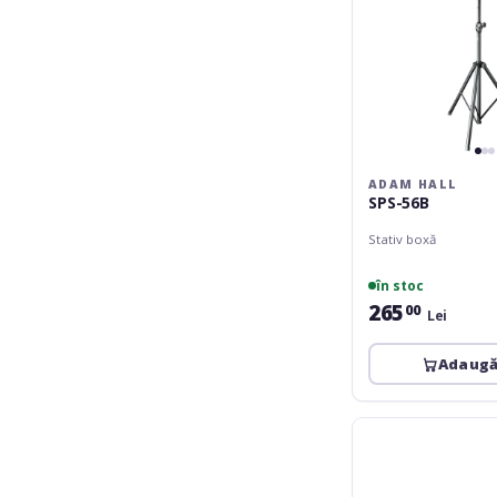
ADAM HALL
SPS-56B
Stativ boxă
în stoc
265
00
Lei
Adaugă
Omnitronic
Speaker
Stand
MOVE