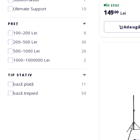
în stoc
Ultimate Support
10
149
00
Lei
PREȚ
Adaugă
100–200 Lei
6
200–500 Lei
36
Athletic
500–1000 Lei
nBOX-
26
4AL
1000–1000000 Lei
2
TIP STATIV
bază plată
11
bază trepied
59