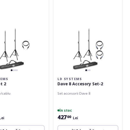
Accesory
Set-
2
TEMS
LD SYSTEMS
t 2
Dave 8 Accesory Set-2
e/cablu
Set accesorii Dave 8
în stoc
427
00
Lei
Lei