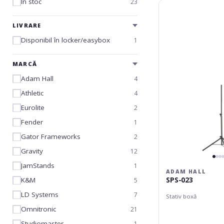
În stoc
23
Adam
Hall
SPS-
LIVRARE
023
Disponibil în locker/easybox
1
MARCĂ
Adam Hall
4
Athletic
4
Eurolite
2
Fender
1
Gator Frameworks
2
Gravity
12
JamStands
1
ADAM HALL
SPS-023
K&M
5
LD Systems
7
Stativ boxă
Omnitronic
21
Studiomaster
1