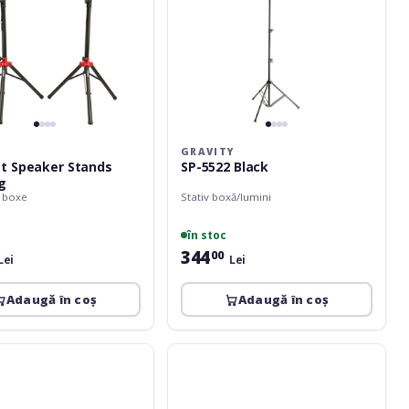
GRAVITY
t Speaker Stands
SP-5522 Black
g
e boxe
Stativ boxă/lumini
în stoc
344
00
Lei
Lei
Adaugă în coș
Adaugă în coș
LD
Systems
Dave
8