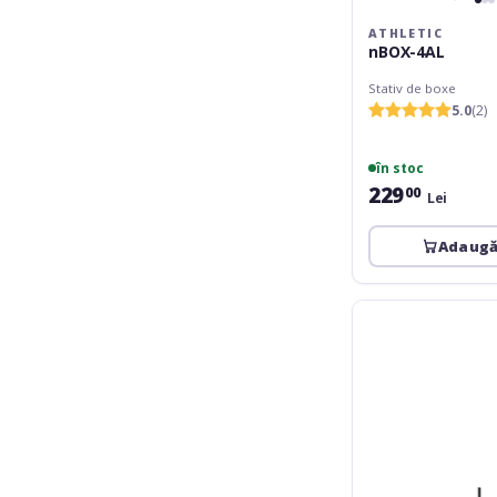
ATHLETIC
nBOX-4AL
Stativ de boxe
5.0
(2)
în stoc
229
00
Lei
Adaugă
Adam
Hall
SPS-
56B