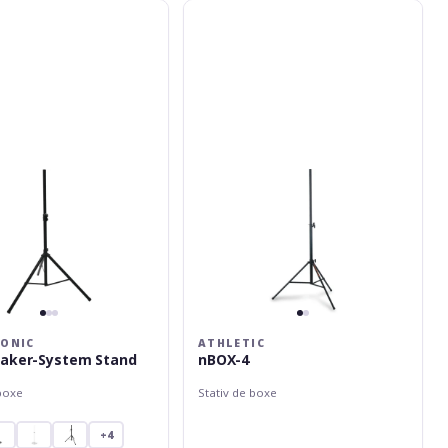
c
Athletic
nBOX-
4
ONIC
ATHLETIC
eaker-System Stand
nBOX-4
 boxe
Stativ de boxe
+4