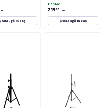
în stoc
219
00
Lei
Lei
Adaugă în coș
Adaugă în coș
c
Gravity
SP-
5211
ACB
er