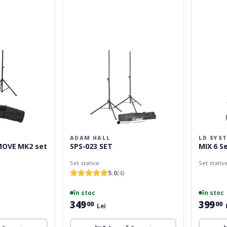
SET
Set
2
ADAM HALL
LD SYS
MOVE MK2 set
SPS-023 SET
MIX 6 Se
Set stative
Set stativ
5.0
(4)
în stoc
în stoc
349
399
00
00
Lei