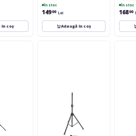
în stoc
în stoc
149
168
00
00
Lei
 în coș
Adaugă în coș
Gravity
Omnitroni
SP-
BS-
5211
1
B
EU
Loudspeak
Stand