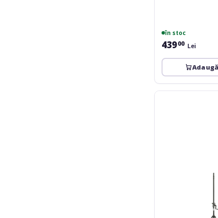
în stoc
439
00
Lei
Adaugă
Gravity
SP-
4722
B