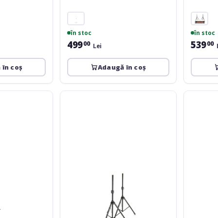
în stoc
în stoc
499
539
00
00
Lei
 în coș
Adaugă în coș
Gravity
Gravity
SS-
SS-
5211
5212
Black
Black
Set
Set
1
1