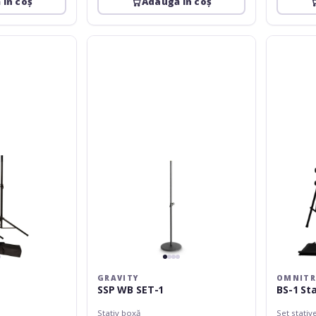
 în coș
Adaugă în coș
Gravity
Omnitroni
SSP
BS-
WB
1
SET-
Stand
1
Set
with
Bag
GRAVITY
OMNITR
SSP WB SET-1
BS-1 St
Stativ boxă
Set stativ