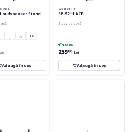
ONIC
GRAVITY
 Loudspeaker Stand
SP-5211 ACB
boxă
Stativ de boxă
+4
în stoc
259
00
Lei
Lei
Adaugă în coș
Adaugă în coș
Gravity
SP-
5522
Black