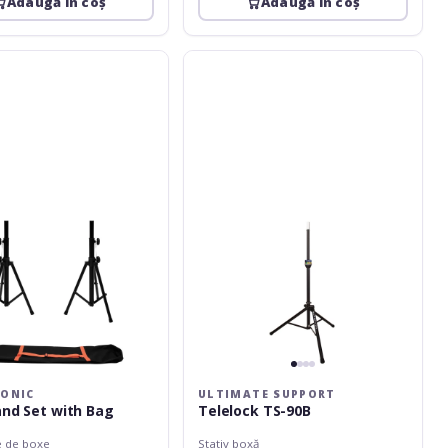
Adaugă în coș
Adaugă în coș
c
Ultimate
Support
Telelock
TS-
90B
ONIC
ULTIMATE SUPPORT
and Set with Bag
Telelock TS-90B
e de boxe
Stativ boxă