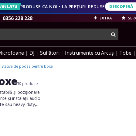
IGILATE
PRODUSE CA NOI • LA PREȚURI REDUSE
DESCOPERĂ
IVERSARĂ
20 DE ANI • REDUCERI PÂNĂ LA 49%
DESCOPERĂ
VEZI OFERT
0356 228 228
EXTRA
SERV
cauta
Microfoane
DJ
Suflători
Instrumente cu Arcuș
Tobe
Stative de podea pentru boxe
boxe
70
produse
tabilă și poziționare
te și instalații audio
cte sau heavy-duty,
ru orice tip de setup