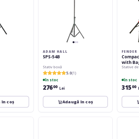
ADAM HALL
FENDER
SPS-54B
Compac
with Ba
Stativ boxă
Stative d
5.0
(1)
în stoc
în stoc
276
315
00
00
Lei
 în coș
Adaugă în coș
Adam
LD
Hall
Systems
SPS-
MIX
023
6