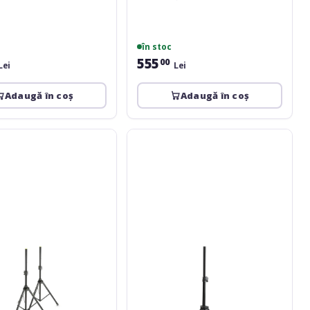
în stoc
555
00
Lei
Lei
Adaugă în coș
Adaugă în coș
Athletic
nBOX-
5