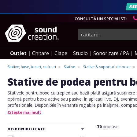
RES
AN
CONSULTĂ UN SPECIALIST:
instrumente
muzicale,
Outlet
Chitare
Clape
Studio
Sonorizare / PA
echipamente
Stative, huse, tocuri, rack-uri
Stative
Stative & suporturi de boxe
Stative de podea pentru 
pro-
Stativele pentru boxe cu trepied sau bază plată asigură susținere s
optimă pentru boxe active sau pasive, în aplicații live, DJ, evenimen
audio
profesionale. Disponibile în variante reglabile pe înălțime, compa
aceste stative oferă siguranță, portabilitate și adaptabilitate pent
Citește mai mult
audio.
70
produse
DISPONIBILITATE