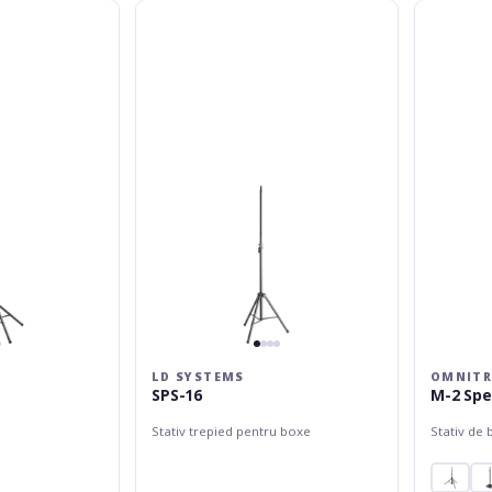
LD
Omnitroni
Systems
M-
SPS-
2
16
Speaker-
System
Stand
LD SYSTEMS
OMNITR
SPS-16
M-2 Sp
Stativ trepied pentru boxe
Stativ de