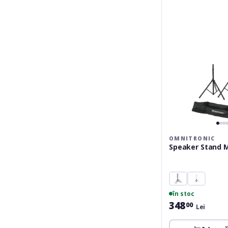
MK2
set
OMNITRONIC
Speaker Stand 
în stoc
348
00
Lei