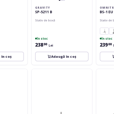
GRAVITY
OMNITR
SP-5211 B
BS-1 EU
Stativ de boxă
Stativ de 
în stoc
în stoc
238
239
00
00
Lei
 în coș
Adaugă în coș
Adam
Fender
Hall
Compact
SPS-
Speaker
54B
Stands
with
Bag