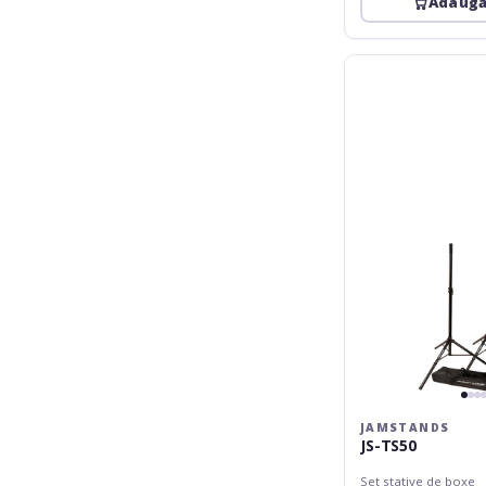
Adaugă
JamStands
JS-
TS50
JAMSTANDS
JS-TS50
Set stative de boxe