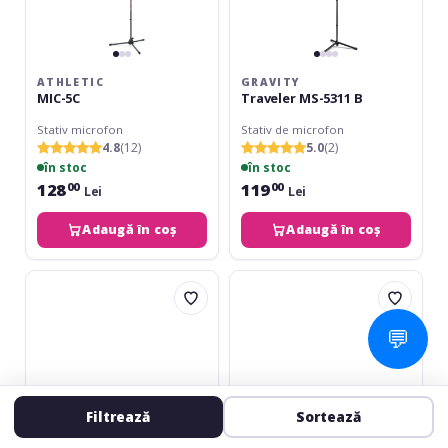
ATHLETIC
GRAVITY
MIC-5C
Traveler MS-5311 B
Stativ microfon
Stativ de microfon
4.8
(12)
5.0
(2)
în stoc
în stoc
128
119
00
00
Lei
Lei
Adaugă în coș
Adaugă în coș
Adam
Gravity
Hall
MS-
S5-
23
💬
BE
Filtrează
Sortează