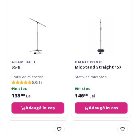
157
ADAM HALL
OMNITRONIC
S5-B
Mic Stand Straight 157
Stativ de microfon
Stativ de microfon
5.0
(1)
în stoc
în stoc
135
146
00
00
Lei
Lei
Adaugă în coș
Adaugă în coș
Athletic
JamStands
MS-
JS-
2C
MCTB50