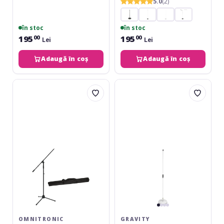
5.0
(2)
în stoc
în stoc
195
195
00
00
Lei
Lei
Adaugă în coș
Adaugă în coș
Omnitronic
Gravity
Set
MS-
Microphone
23
Tripod
White
MS-
2A
+
Bag
OMNITRONIC
GRAVITY