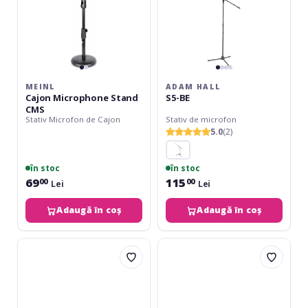
MEINL
ADAM HALL
Cajon Microphone Stand
S5-BE
CMS
Stativ Microfon de Cajon
Stativ de microfon
5.0
(2)
în stoc
în stoc
69
115
00
00
Lei
Lei
Adaugă în coș
Adaugă în coș
Gravity
Athletic
Traveler
MIC-
MS-
5C
5311
B