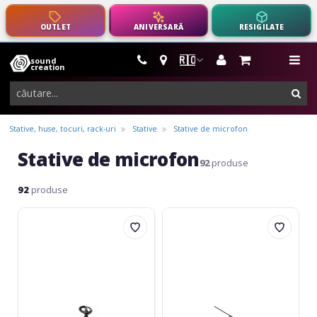
OUTLET
ANIVERSARĂ
RESIGILATE
🇷🇴
sound
instrumente
me
creation
muzicale,
cau
echipamente
pro-
Stative, huse, tocuri, rack-uri
Stative
Stative de microfon
audio
Stative de microfon
92
produse
92
produse
Meinl
Adam
Cajon
Hall
Microphone
S5-
Stand
BE
CMS