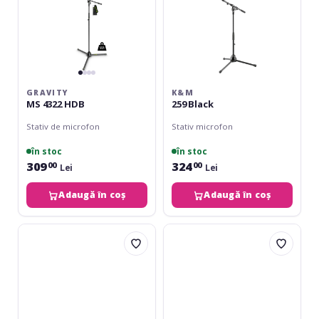
GRAVITY
K&M
MS 4322 HDB
259 Black
Stativ de microfon
Stativ microfon
în stoc
în stoc
309
324
00
00
Lei
Lei
Adaugă în coș
Adaugă în coș
Gator
Gator
Frameworks
Frameworks
Standard
Telescoping
Tripod
Boom
Mic
Mic
Stand
Stand
with
Desktop