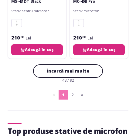
MS-43 DT Black
MC-40B Pro
Stativ pentru microfon
Stativ microfon
210
210
00
00
Lei
Lei
Adaugă în coș
Adaugă în coș
Încarcă mai multe
48 / 92
1
2
pagina
(current)
pagina
anterioara
urmatoare
Top produse stative de microfon