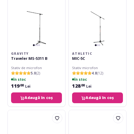
GRAVITY
ATHLETIC
Traveler MS-5311 B
MIC-5C
Stativ de microfon
Stativ microfon
5.0
(2)
4.8
(12)
în stoc
în stoc
119
128
00
00
Lei
Lei
Adaugă în coș
Adaugă în coș
Adam
Omnitronic
Hall
Mic
S5-
Stand
B
Straight