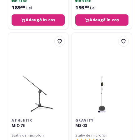
în stoc
în stoc
189
193
00
00
Lei
Lei
Adaugă în coș
Adaugă în coș
Athletic
Gravity
MIC-
MS-
7E
23
ATHLETIC
GRAVITY
MIC-7E
MS-23
Stativ de microfon
Stativ de microfon