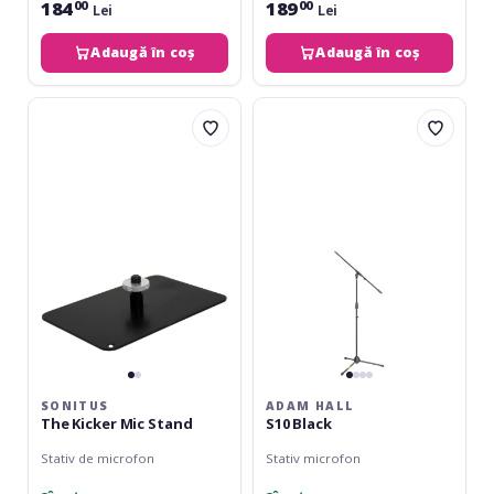
184
189
00
00
Lei
Lei
Adaugă în coș
Adaugă în coș
Sonitus
Adam
The
Hall
Kicker
S10
Mic
Black
Stand
SONITUS
ADAM HALL
The Kicker Mic Stand
S10 Black
Stativ de microfon
Stativ microfon