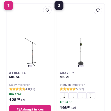
1
2
Athletic
Gravity
MIC-
MS-
5C
23
ATHLETIC
GRAVITY
MIC-5C
MS-23
Stativ microfon
Stativ de microfon
4.8
(12)
5.0
(2)
în stoc
128
00
Lei
în stoc
195
00
Lei
Adaugă în coș