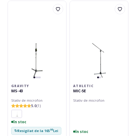
Gravity
Athletic
MS-
MIC-
43
5E
GRAVITY
ATHLETIC
MS-43
MIC-5E
Stativ de microfon
Stativ de microfon
5.0
(1)
în stoc
00
↻
Resigilat de la 165
Lei
în stoc