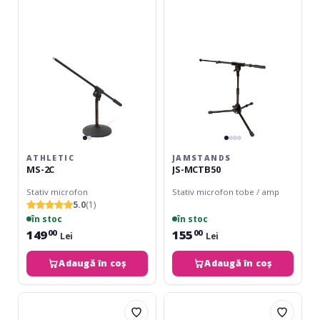
ATHLETIC
JAMSTANDS
MS-2C
JS-MCTB50
Stativ microfon
Stativ microfon tobe / amp
5.0
(1)
în stoc
în stoc
149
155
00
00
Lei
Lei
Adaugă în coș
Adaugă în coș
JamStands
Adam
JS-
Hall