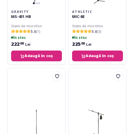
GRAVITY
ATHLETIC
MS-431 HB
MIC-8E
Stativ de microfon
Stativ de microfon
5.0
(1)
5.0
(3)
în stoc
în stoc
222
225
00
00
Lei
Lei
Adaugă în coș
Adaugă în coș
Gravity
Gravity
MS-
MS-
231
4322
HB
B