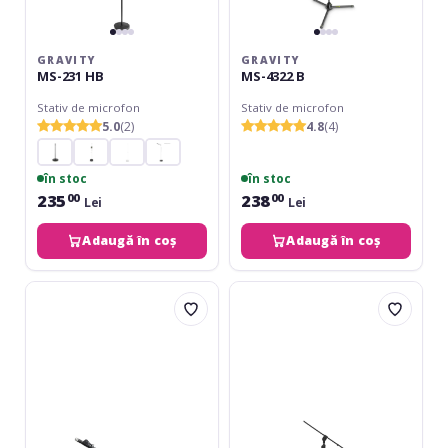
GRAVITY
GRAVITY
MS-231 HB
MS-4322 B
Stativ de microfon
Stativ de microfon
5.0
(2)
4.8
(4)
în stoc
în stoc
235
238
00
00
Lei
Lei
Adaugă în coș
Adaugă în coș
Gravity
Omnitronic
MS-
Microphone
3122
Tripod
HDB
MS-
3
with
Boom
bk