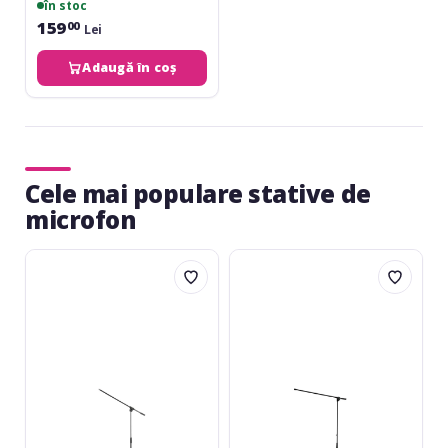
în stoc
159
00
Lei
Adaugă în coș
Cele mai populare stative de
microfon
Athletic
Gravity
MIC-
Traveler
5C
MS-
5311
B