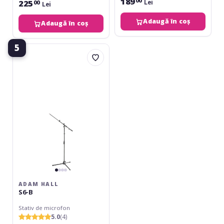
189
00
225
Lei
00
Lei
Adaugă în coș
Adaugă în coș
5
Adam
Hall
S6-
B
ADAM HALL
S6-B
Stativ de microfon
5.0
(4)