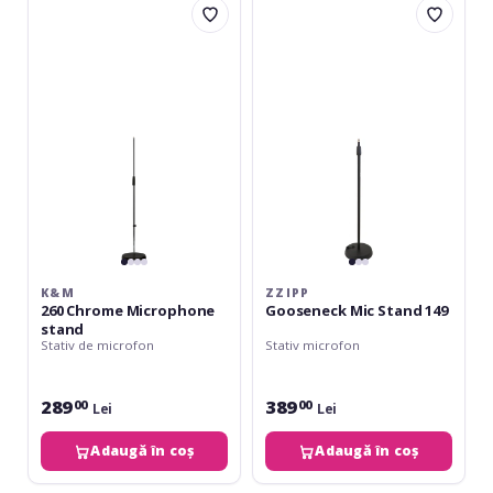
260
Gooseneck
Chrome
Mic
Microphone
Stand
stand
149
K&M
ZZIPP
260 Chrome Microphone
Gooseneck Mic Stand 149
stand
Stativ de microfon
Stativ microfon
289
389
00
00
Lei
Lei
Adaugă în coș
Adaugă în coș