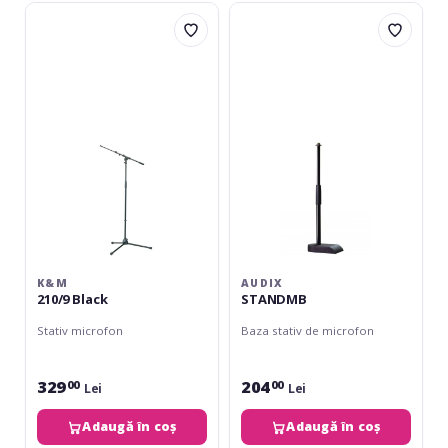
K&M
Audix
210/9
STANDMB
Black
K&M
AUDIX
210/9 Black
STANDMB
Stativ microfon
Baza stativ de microfon
329
204
00
00
Lei
Lei
Adaugă în coș
Adaugă în coș