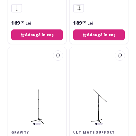
169
189
00
00
Lei
Lei
Adaugă în coș
Adaugă în coș
Gravity
Ultimate
MS-
Support
43
MC-
DT
40B
Black
Pro
GRAVITY
ULTIMATE SUPPORT