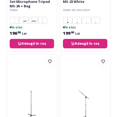
Set Microphone Tripod
MS-23 White
MS-2A + Bag
Stativ
Stativ de microfon
în stoc
în stoc
196
199
00
00
Lei
Lei
Adaugă în coș
Adaugă în coș
Gravity
Athletic
MS-
MIC-
431
8E
HB