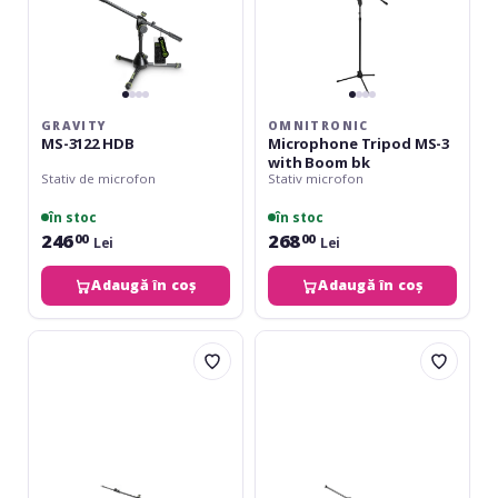
GRAVITY
OMNITRONIC
MS-3122 HDB
Microphone Tripod MS-3
with Boom bk
Stativ de microfon
Stativ microfon
în stoc
în stoc
246
268
00
00
Lei
Lei
Adaugă în coș
Adaugă în coș
Gravity
K&M
MS
259
4322
Black
HDB