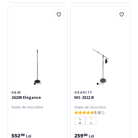
K&M
Gravity
26200
MS-
Elegance
2322
B
K&M
GRAVITY
26200 Elegance
MS-2322 B
Stativ de microfon
Stativ de microfon
5.0
(1)
552
259
00
00
Lei
Lei