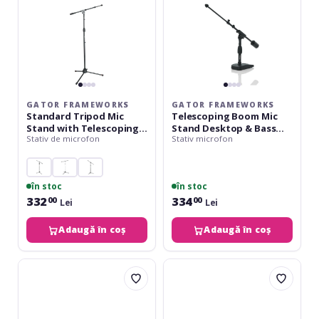
Telescoping
&
Boom
Bass
Drum
GATOR FRAMEWORKS
GATOR FRAMEWORKS
Standard Tripod Mic
Telescoping Boom Mic
Stand with Telescoping
Stand Desktop & Bass
Stativ de microfon
Stativ microfon
Boom
Drum
în stoc
în stoc
332
334
00
00
Lei
Lei
Adaugă în coș
Adaugă în coș
Gravity
Gravity
Touring
Touring
MS-
MS-
4321
4322