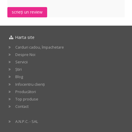
scrieți un review
Harta site
Carduri cadou, împachetare
Despre Noi
Servicii
Știri
Blog
Infocentru clienți
Producători
Top produse
Contact
A.N.P.C. - SAL