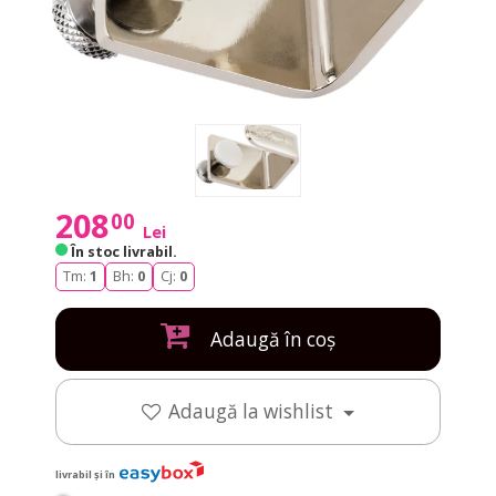
208
00
Lei
În stoc livrabil
.
Tm:
1
Bh:
0
Cj:
0
Adaugă în coș
Adaugă la wishlist
livrabil și în