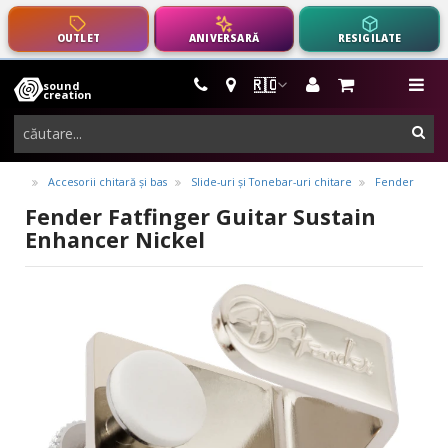
OUTLET
ANIVERSARĂ
RESIGILATE
🇷🇴
sound
instrumente
me
creation
muzicale,
cau
echipamente
pro-
Accesorii chitară și bas
Slide-uri și Tonebar-uri chitare
Fender
audio
Fender Fatfinger Guitar Sustain
Enhancer Nickel