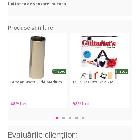
Unitatea de vanzare: bucata
Produse similare
Brass
Guitarists
Gla
Slide
Box
Slid
Medium
Set
Sta
Me
în stoc
în stoc
Fender Brass Slide Medium
TGI Guitarists Box Set
Fe
Me
Fender
TGI
Fen
Brass
Guitarists
48
Lei
98
Lei
43
00
00
Gla
Slide
Box
Slid
Medium
Set
Sta
Me
Evaluările clienţilor: