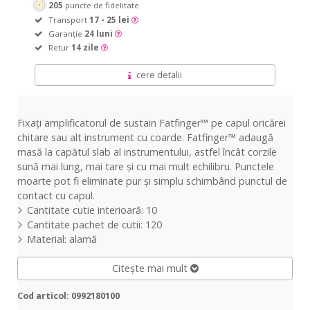
205
puncte de fidelitate
Transport
17 - 25 lei
Garanție
24 luni
Retur
14 zile
cere detalii
Fixați amplificatorul de sustain Fatfinger™ pe capul oricărei
chitare sau alt instrument cu coarde. Fatfinger™ adaugă
masă la capătul slab al instrumentului, astfel încât corzile
sună mai lung, mai tare și cu mai mult echilibru. Punctele
moarte pot fi eliminate pur și simplu schimbând punctul de
contact cu capul.
Cantitate cutie interioară: 10
Cantitate pachet de cutii: 120
Material: alamă
Citește mai mult
Cod articol: 0992180100