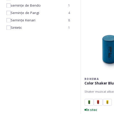
Shaker
semințe de Bendo
1
Blue
Semințe de Pangi
4
Semințe Kenari
8
Sintetic
1
ROHEMA
Color Shaker Bl
Shaker muzical alba
în stoc