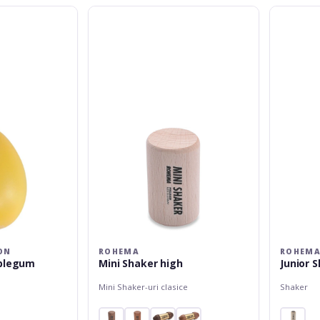
Rohema
Rohema
Mini
Junior
Shaker
Shaker
high
high
ON
ROHEMA
ROHEM
blegum
Mini Shaker high
Junior 
Mini Shaker-uri clasice
Shaker