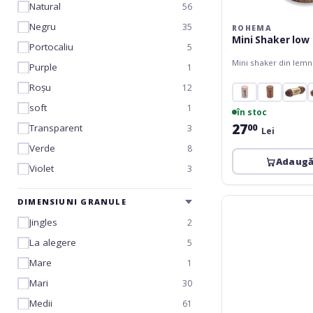
Natural
56
Negru
35
ROHEMA
Mini Shaker low
Portocaliu
5
Mini shaker din lemn
Purple
1
Roșu
12
soft
1
în stoc
27
Transparent
00
3
Lei
Verde
8
Adaugă
Violet
3
Rohema
DIMENSIUNI GRANULE
Scrapy
Jingles
2
Shaker
La alegere
5
yellow
-
Mare
1
Bell
Mari
30
Shaker
Medii
61