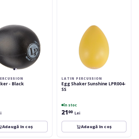
LPR004-
SS
PERCUSSION
LATIN PERCUSSION
ker - Black
Egg Shaker Sunshine LPR004-
SS
în stoc
21
00
i
Lei
Adaugă în coș
Adaugă în coș