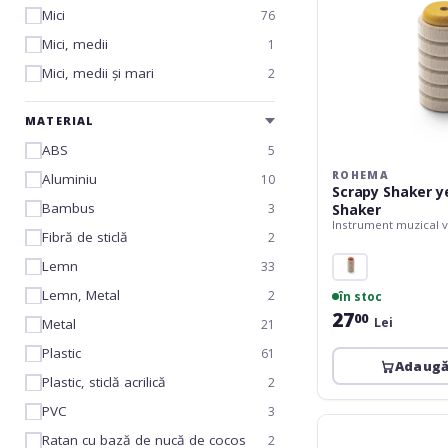
Mici
76
Mici, medii
1
Mici, medii și mari
2
MATERIAL
ABS
5
ROHEMA
Aluminiu
10
Scrapy Shaker ye
Bambus
3
Shaker
Instrument muzical v
Fibră de sticlă
2
Lemn
33
Lemn, Metal
2
în stoc
27
00
Lei
Metal
21
Plastic
61
Adaugă
Plastic, sticlă acrilică
2
PVC
3
Rohema
Ratan cu bază de nucă de cocos
2
Color