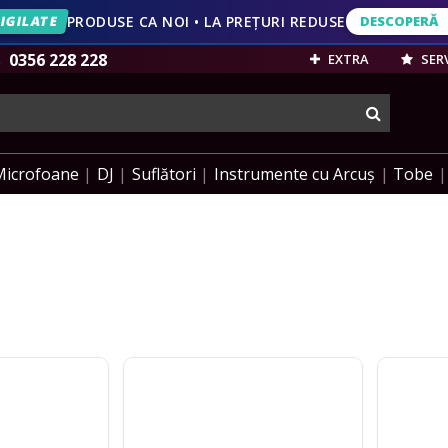
IGILATE
PRODUSE CA NOI • LA PREȚURI REDUSE
DESCOPERĂ
IVERSARĂ
20 DE ANI • REDUCERI PÂNĂ LA 49%
DESCOPERĂ
VEZI OFERT
0356 228 228
EXTRA
SERV
cauta
Microfoane
DJ
Suflători
Instrumente cu Arcuș
Tobe
Club
Latin
Salsa
Percussion
Egg
Egg
Shaker
-