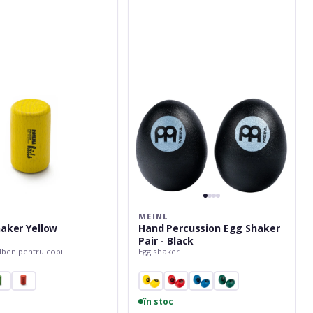
Percussion
Egg
Shaker
Pair
-
Black
A
MEINL
haker Yellow
Hand Percussion Egg Shaker
Pair - Black
lben pentru copii
Egg shaker
în stoc