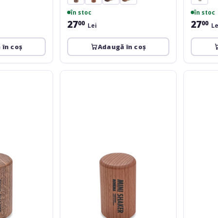
în stoc
în stoc
27
27
00
00
Lei
Le
 în coș
Adaugă în coș
Rohema
Rohema
Mini
Scrapy
Shaker
Shaker
medium
green
-
Bell
Shaker