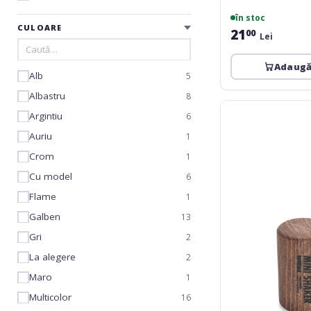
în stoc
CULOARE
21
00
Lei
Adaugă
Alb
5
Albastru
8
Rohema
Argintiu
6
Mini
Shaker
Auriu
1
low
Crom
1
Cu model
6
Flame
1
Galben
13
Gri
2
La alegere
2
Maro
1
Multicolor
16