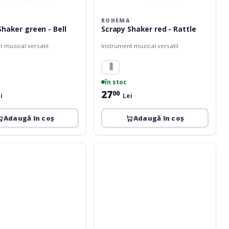
A
ROHEMA
Shaker green - Bell
Scrapy Shaker red - Rattle
 muzical versatil
Instrument muzical versatil
în stoc
27
00
i
Lei
Adaugă în coș
Adaugă în coș
Rohema
Color
m
Shaker
Green