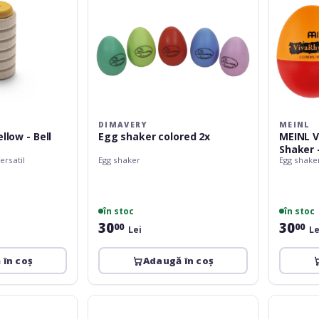
DIMAVERY
MEINL
llow - Bell
Egg shaker colored 2x
MEINL 
Shaker -
ersatil
Egg shaker
Egg shake
în stoc
în stoc
30
30
00
00
Lei
Le
 în coș
Adaugă în coș
Rohema
Rohema
Color
Color