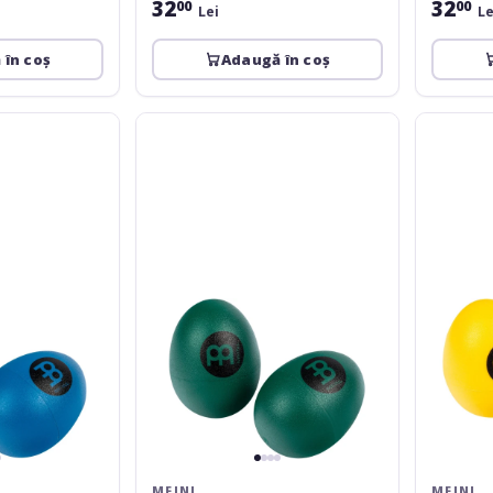
32
32
00
00
Lei
Le
 în coș
Adaugă în coș
Meinl
Meinl
Hand
Hand
Percussion
Percussion
Egg
Egg
Shaker
Shaker
Pair
Pair
-
-
Green
Yellow
MEINL
MEINL