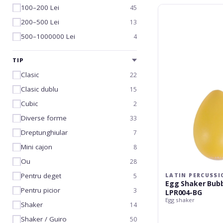
100–200 Lei
45
Latin
Percussion
200–500 Lei
13
Egg
500–1000000 Lei
4
Shaker
Bubblegum
LPR004-
TIP
BG
Clasic
22
Clasic dublu
15
Cubic
2
Diverse forme
33
Dreptunghiular
7
Mini cajon
8
Ou
28
Pentru deget
5
LATIN PERCUSSI
Egg Shaker Bub
Pentru picior
3
LPR004-BG
Egg shaker
Shaker
14
Shaker / Guiro
50