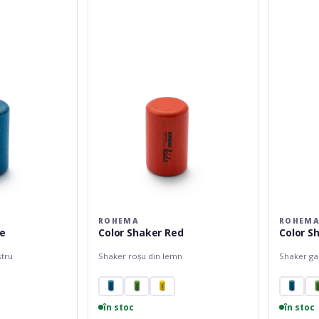
Shaker
Shaker
Red
Yellow
ROHEMA
ROHEM
ue
Color Shaker Red
Color S
stru
Shaker roșu din lemn
Shaker ga
în stoc
în stoc