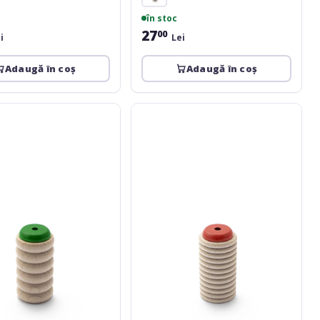
în stoc
27
00
i
Lei
Adaugă în coș
Adaugă în coș
Rohema
Scrapy
Shaker
red
-
Rattle