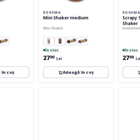
ROHEMA
ROHEM
Mini Shaker medium
Scrapy 
Shaker
Mini Shaker
Instrument
în stoc
în stoc
27
27
00
00
Lei
Le
 în coș
Adaugă în coș
Dimavery
Meinl
Egg
MEINL
shaker
VivaRhyth
colored
Egg
2x
Shaker
-
Pair