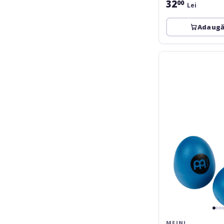
32
00
Lei
Adaugă
Meinl
Hand
Percussion
Egg
Shaker
Pair
-
Blue
MEINL