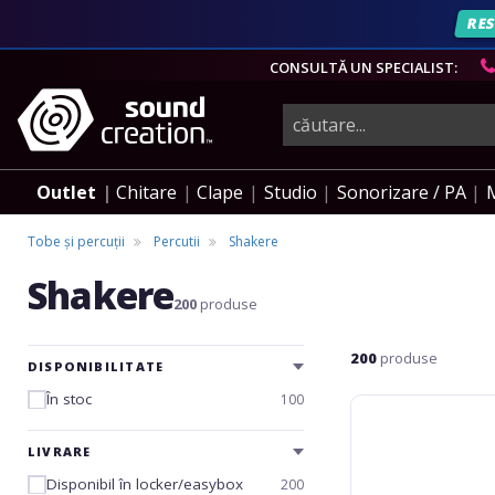
RES
AN
CONSULTĂ UN SPECIALIST:
instrumente
muzicale,
Outlet
Chitare
Clape
Studio
Sonorizare / PA
echipamente
Tobe și percuții
Percutii
Shakere
Shakere
pro-
200
produse
200
produse
audio
DISPONIBILITATE
În stoc
100
Gewa
Egg
Shaker
LIVRARE
CLUB
Disponibil în locker/easybox
200
SALSA