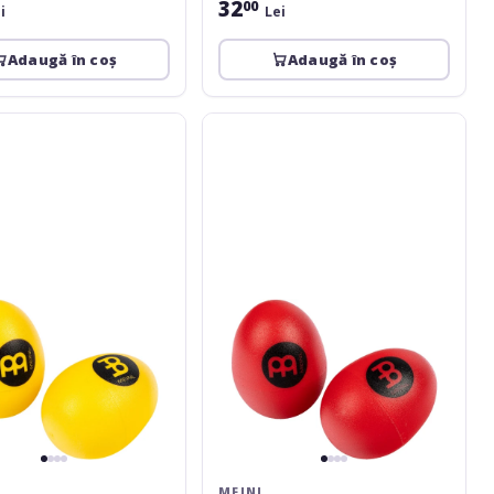
32
00
i
Lei
Adaugă în coș
Adaugă în coș
Meinl
Hand
Percussion
Egg
Shaker
Pair
-
Red
MEINL