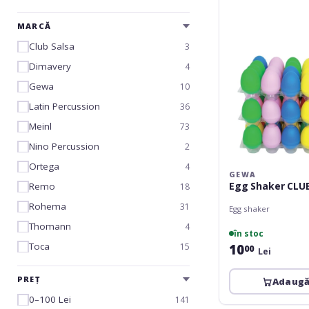
MARCĂ
Club Salsa
3
Dimavery
4
Gewa
10
Latin Percussion
36
Meinl
73
Nino Percussion
2
Ortega
4
GEWA
Egg Shaker CLU
Remo
18
Rohema
31
Egg shaker
Thomann
4
în stoc
Toca
15
10
00
Lei
PREȚ
Adaugă
0–100 Lei
141