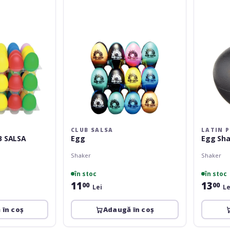
Black
CLUB SALSA
LATIN 
B SALSA
Egg
Egg Sha
Shaker
Shaker
în stoc
în stoc
11
13
00
00
Lei
Le
 în coș
Adaugă în coș