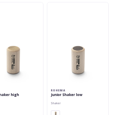
Rohema
Junior
Shaker
low
A
ROHEMA
Shaker high
Junior Shaker low
Shaker