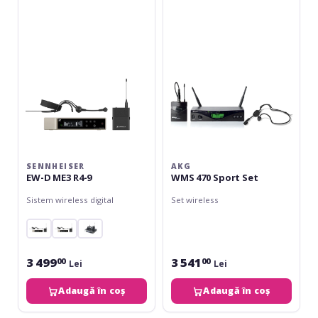
D
470
ME3
Sport
R4-
Set
9
SENNHEISER
AKG
EW-D ME3 R4-9
WMS 470 Sport Set
Sistem wireless digital
Set wireless
3 499
3 541
00
00
Lei
Lei
Adaugă în coș
Adaugă în coș