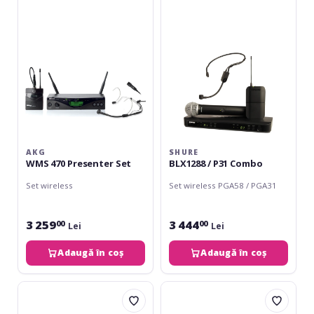
Presenter
P31
Set
Combo
AKG
SHURE
WMS 470 Presenter Set
BLX1288 / P31 Combo
Set wireless
Set wireless PGA58 / PGA31
3 259
3 444
00
00
Lei
Lei
Adaugă în coș
Adaugă în coș
Sennheiser
AKG
EW-
WMS