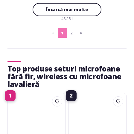
Încarcă mai multe
48 / 51
1
2
pagina
(current)
pagina
anterioara
urmatoare
Top produse seturi microfoane
fără fir, wireless cu microfoane
lavalieră
1
2
Shure
AKG
BLX14
PW45
/
Sport
MX53