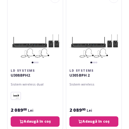
U308
U305
BPH2
BPH
2
LD SYSTEMS
LD SYSTEMS
U308 BPH2
U305 BPH 2
Sistem wireless dual
Sistem wireless
2 089
2 089
00
00
Lei
Lei
Adaugă în coș
Adaugă în coș