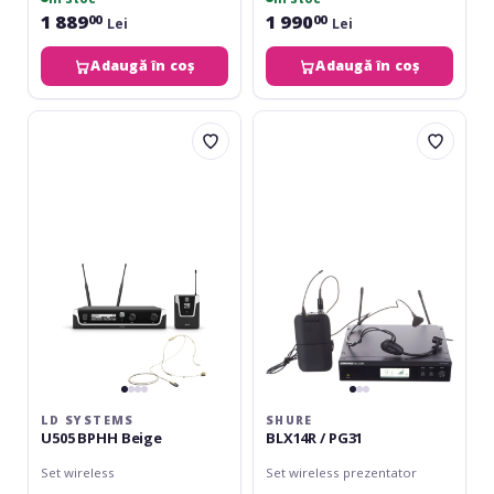
1 889
1 990
00
00
Lei
Lei
Adaugă în coș
Adaugă în coș
LD
Shure
Systems
BLX14R
U505
/
BPHH
PG31
Beige
LD SYSTEMS
SHURE
U505 BPHH Beige
BLX14R / PG31
Set wireless
Set wireless prezentator