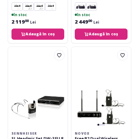
în stoc
în stoc
2 119
2 449
00
00
Lei
Lei
Adaugă în coș
Adaugă în coș
Sennheiser
Novox
SL
Free
Headmic
B2
Set
Dual
DW-
Wireless
3
Headset
EU
R
SENNHEISER
NOVOX
SL Headmic Set DW-3 EU R
Free B2 Dual Wireless