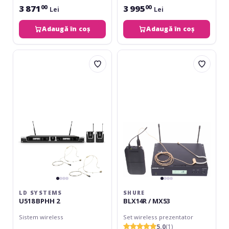
3 871
3 995
00
00
Lei
Lei
Adaugă în coș
Adaugă în coș
LD
Shure
Systems
BLX14R
U518
/
BPHH
MX53
2
LD SYSTEMS
SHURE
U518 BPHH 2
BLX14R / MX53
Sistem wireless
Set wireless prezentator
5.0
(1)