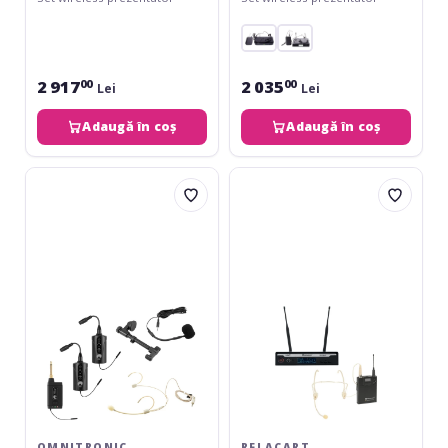
2 917
2 035
00
00
Lei
Lei
Adaugă în coș
Adaugă în coș
Omnitronic
Relacart
Set
Set
FAS
UR-
TWO
222S
+
Bodypack
2x
with
BP
HM-
+
600S
Headset
Headset
+
Acoustic
guitar
microphone
660-
OMNITRONIC
RELACART