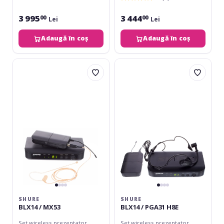
3 995
3 444
00
00
Lei
Lei
Adaugă în coș
Adaugă în coș
Shure
Shure
BLX14
BLX14
/
/
MX53
PGA31
H8E
SHURE
SHURE
BLX14 / MX53
BLX14 / PGA31 H8E
Set wireless prezentator
Set wireless prezentator