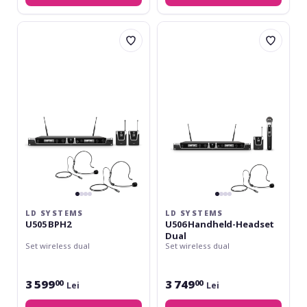
LD
LD
Systems
Systems
U505
U506
BPH2
Handheld-
Headset
Dual
LD SYSTEMS
LD SYSTEMS
U505 BPH2
U506 Handheld-Headset
Dual
Set wireless dual
Set wireless dual
3 599
3 749
00
00
Lei
Lei