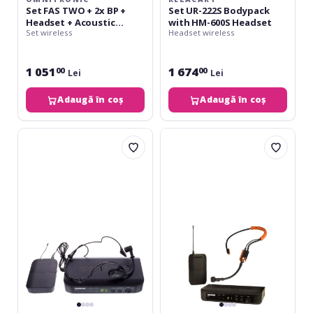
690MHz
Set FAS TWO + 2x BP +
Set UR-222S Bodypack
Headset + Acoustic
with HM-600S Headset
Set wireless
Headset wireless
guitar microphone 660-
690MHz
1 051
1 674
00
00
Lei
Lei
Adaugă în coș
Adaugă în coș
Shure
Shure
BLX14
BLX14
/
/
PGA31
SM31
K3E
H8E