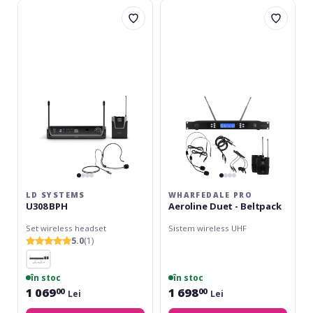
LD
Wharfedale
Systems
Pro
U308
Aeroline
BPH
Duet
-
Beltpack
LD SYSTEMS
WHARFEDALE PRO
U308 BPH
Aeroline Duet - Beltpack
Set wireless headset
Sistem wireless UHF
5.0
(1)
în stoc
în stoc
1 069
1 698
00
00
Lei
Lei