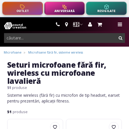
OUTLET
ANIVERSARĂ
RESIGILATE
🇷🇴
sound
instrumente
me
creation
muzicale,
cau
echipamente
pro-
Microfoane
Microfoane fără fir, sisteme wireless
audio
Seturi microfoane fără fir,
wireless cu microfoane
lavalieră
51
produse
Sisteme wireless (fără fir) cu microfon de tip headset, earset
pentru prezentări, aplicații fitness.
51
produse
Novox
Omnitronic
Free
Set