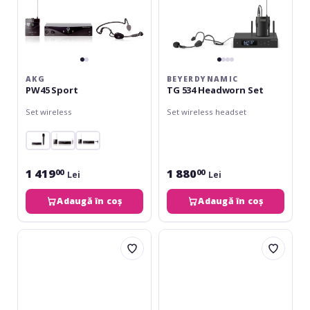
AKG
BEYERDYNAMIC
PW45 Sport
TG 534 Headworn Set
Set wireless
Set wireless headset
1 419
1 880
00
00
Lei
Lei
Adaugă în coș
Adaugă în coș
AKG
Shure
WMS
BLX14R
420
/
Headworn
SM31