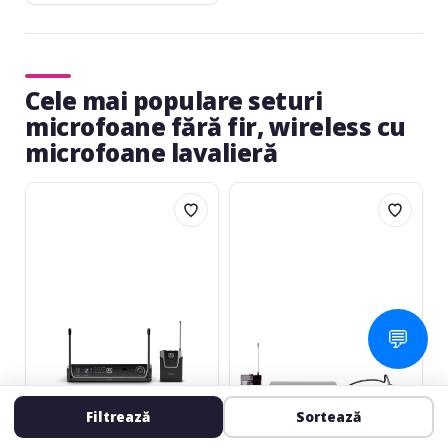
Cele mai populare seturi
microfoane fără fir, wireless cu
microfoane lavalieră
LD
AKG
Systems
PW45
U308
Sport
BPH
💬
Filtrează
Sortează