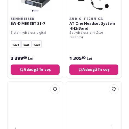
SENNHEISER
AUDIO-TECHNICA
EW-D ME3 SET S1-7
AT One Headset System
HH2-Band
Sistem wireless digital
Set wireless emițător-
receptor
3 399
1 305
00
00
Lei
Lei
Adaugă în coș
Adaugă în coș
AKG
Beyerdynamic
PW45
TG
Sport
534
Headworn
Set