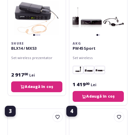
SHURE
AKG
BLX14 / MX53
PW45 Sport
Set wireless prezentator
Set wireless
2 917
00
Lei
1 419
00
Lei
Adaugă în coș
Adaugă în coș
3
4
LD
Shure
Systems
BLX14
U308
/
BPH
PGA31