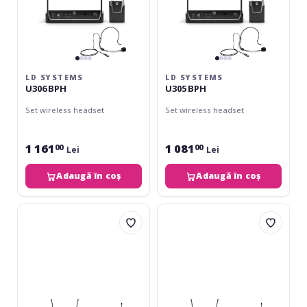
LD SYSTEMS
LD SYSTEMS
U306 BPH
U305 BPH
Set wireless headset
Set wireless headset
1 161
1 081
00
00
Lei
Lei
Adaugă în coș
Adaugă în coș
LD
LD
Systems
Systems
U506
U508
BPHH
BPHH
Beige
Beige