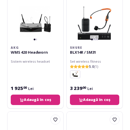
AKG
SHURE
WMS 420 Headworn
BLX14R / SM31
Sistem wireless headset
Set wireless fitness
5.0
(1)
1 925
3 239
00
00
Lei
Lei
Adaugă în coș
Adaugă în coș
AKG
Shure
WMS
BLX1288
470
/