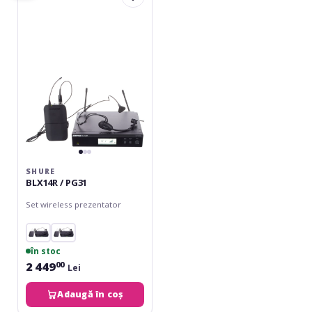
/
PG31
SHURE
BLX14R / PG31
Set wireless prezentator
în stoc
2 449
00
Lei
Adaugă în coș