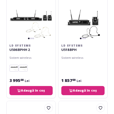
LD SYSTEMS
LD SYSTEMS
U506 BPHH 2
U518 BPH
Sistem wireless
Sistem wireless
3 995
1 857
00
00
Lei
Lei
Adaugă în coș
Adaugă în coș
LD
LD
Systems
Systems
U508
U306