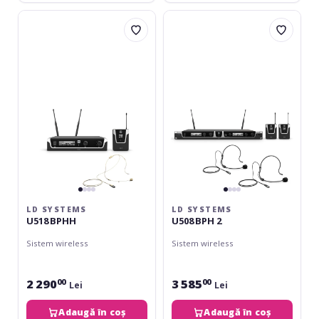
LD
LD
Systems
Systems
U518
U508
BPHH
BPH
2
LD SYSTEMS
LD SYSTEMS
U518 BPHH
U508 BPH 2
Sistem wireless
Sistem wireless
2 290
3 585
00
00
Lei
Lei
Adaugă în coș
Adaugă în coș