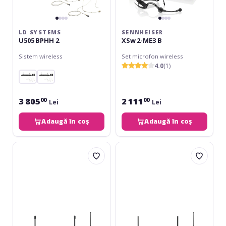
LD SYSTEMS
SENNHEISER
U505 BPHH 2
XSw 2-ME3 B
Sistem wireless
Set microfon wireless
4.0
(1)
3 805
2 111
00
00
Lei
Lei
Adaugă în coș
Adaugă în coș
LD
LD
Systems
Systems
U306
U305
BPH
BPH