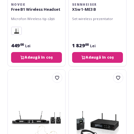
NOVOX
SENNHEISER
Free B1 Wireless Headset
XSw 1-ME3 B
Microfon Wireless tip căști
Set wireless prezentator
449
1 829
00
00
Lei
Lei
Adaugă în coș
Adaugă în coș
LD
Sennheiser
Systems
XSw
U505
2-
BPHH
ME3
2
B