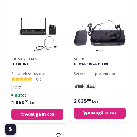
H8E
LD SYSTEMS
SHURE
U308 BPH
BLX14 / PGA31 H8E
Set wireless headset
Set wireless prezentator
5.0
(1)
în stoc
2 035
00
1 069
Lei
00
Lei
Adaugă în coș
Adaugă în coș
5
Shure
BLX14R