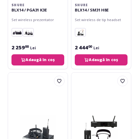
SHURE
SHURE
BLX14 / PGA31 K3E
BLX14 / SM31 H8E
Set wireless prezentator
Set wireless de tip headset
2 259
2 444
00
00
Lei
Lei
Adaugă în coș
Adaugă în coș
Sennheiser
Audio-
EW-
Technica
D
AT
ME3
One
SET
Headset
S1-
System
7
HH2-
Band