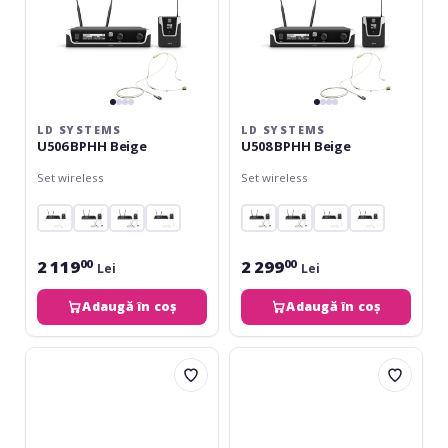
LD SYSTEMS
LD SYSTEMS
U506 BPHH Beige
U508 BPHH Beige
Set wireless
Set wireless
2 119
2 299
00
00
Lei
Lei
Adaugă în coș
Adaugă în coș
LD
LD
Systems
Systems
U506
U518
BPHH
BPH
2