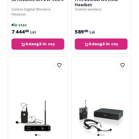
Headset
Sistem Digital Wireless
Sistem wireless
Headset
în stoc
7 444
589
00
00
Lei
Lei
Adaugă în coș
Adaugă în coș
Novox
Sennheiser
Free
XSw
B1
1-
Wireless
ME3
Headset
B