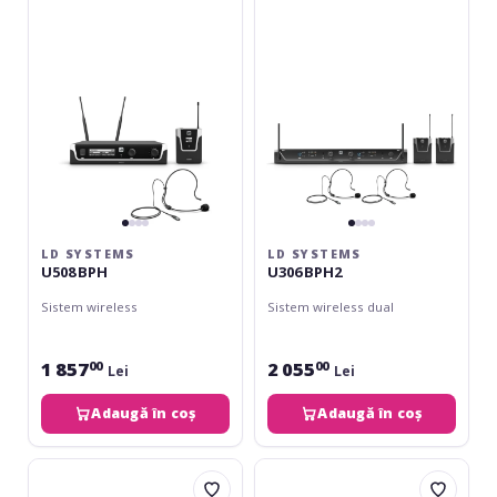
BPH
BPH2
LD SYSTEMS
LD SYSTEMS
U508 BPH
U306 BPH2
Sistem wireless
Sistem wireless dual
1 857
2 055
00
00
Lei
Lei
Adaugă în coș
Adaugă în coș
LD
LD
Systems
Systems