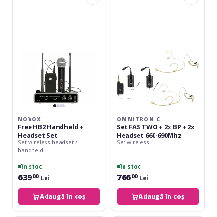
HB2
FAS
Handheld
TWO
+
+
Headset
2x
Set
BP
+
2x
Headset
660-
690Mhz
NOVOX
OMNITRONIC
Free HB2 Handheld +
Set FAS TWO + 2x BP + 2x
Headset Set
Headset 660-690Mhz
Set wireless headset /
Set wireless
handheld
în stoc
în stoc
639
766
00
00
Lei
Lei
Adaugă în coș
Adaugă în coș