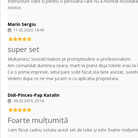
Instructiuni clare si pentru o persoana care nu a montat niciodata 
novice.
Marin Sergiu
11.02.2020, 16:49
super set
Multumesc SoundCreation pt promptitudine si profesionalism.
Am comandat duminica seara, marti la pranz deja tobele erau la l
Ca o prima impresie, setul pare solid facut,sta bine asezat, sunetel
Vedem dupa ce ne mai jucam si cu aplicatia proprietara.
Didi-Pinces-Pap Katalin
06.03.2019, 20:18
Foarte mulțumită
I-am făcut cadou sotului acest set de tobe și este foarte mulțumit