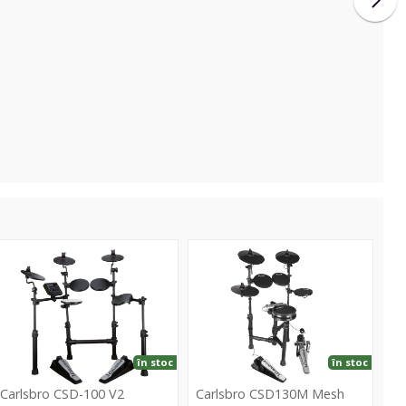
SD-
CSD130M
00
Mesh
2
Snare
Kit
în stoc
în stoc
Carlsbro CSD-100 V2
Carlsbro CSD130M Mesh