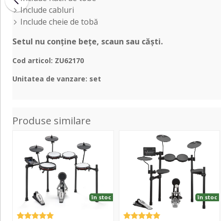
Include cabluri
Include cheie de
tobă
Setul nu
conține
bețe
, scaun
sau
căști
.
Cod articol: ZU62170
Unitatea de vanzare: set
Produse similare
Nitro
DTX-
Max
452K
Kit
în stoc
în stoc