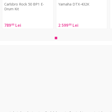
Carlsbro Rock 50 BP1 E-
Yamaha DTX-432K
C
Drum Kit
Yamaha
Carlsbro
DTX-
789
Lei
2 599
Lei
00
00
Rock
432K
50
BP1
E-
Drum
Kit