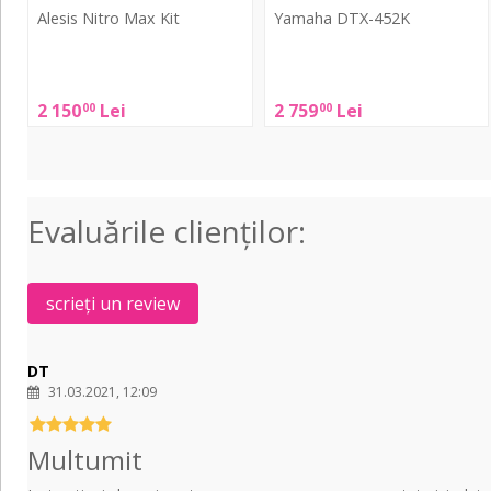
Alesis Nitro Max Kit
Yamaha DTX-452K
Alesis
Yamaha
Nitro
DTX-
2 150
Lei
2 759
Lei
00
00
Max
452K
Kit
Evaluările clienţilor:
scrieți un review
DT
31.03.2021, 12:09
Multumit