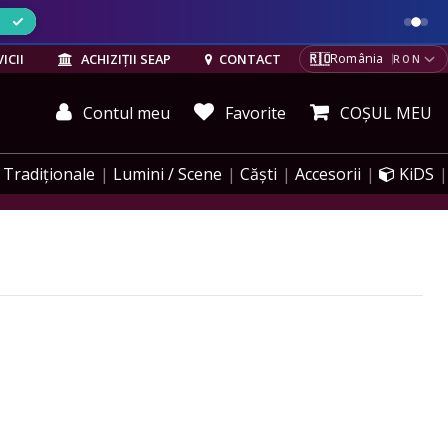
ELE
🇷🇴
ICII
ACHIZIȚII SEAP
CONTACT
România
RON
Contul meu
Favorite
COȘUL MEU
Tradiționale
Lumini / Scene
Căști
Accesorii
KiDS