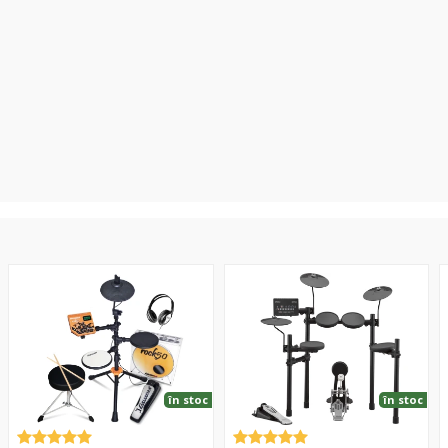
Rock
DTX-
C
50
432K
1
BP1
V
E-
Drum
Kit
în stoc
în stoc