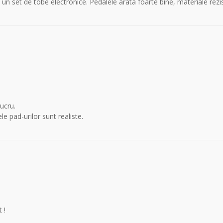
un set de tobe electronice. Pedalele arata foarte bine, materiale rezi
ucru.
e pad-urilor sunt realiste.
 !