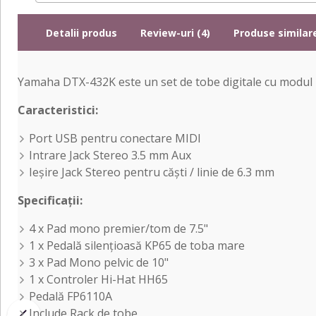
Detalii produs
Review-uri (4)
Produse similar
Yamaha DTX-432K este un
set
de tobe digitale cu modul
Caracteristici:
Port USB pentru conectare MIDI
Intrare
Jack Stereo 3.5 mm Aux
Ieșire Jack Stereo pentru
căști
/ linie de 6.3 mm
Specificații
:
4 x Pad mono premier/tom de 7.5"
1 x
Pedală
silențioasă
KP65 de
toba
mare
3 x Pad Mono pelvic de 10"
1 x Controler
Hi
-
Hat
HH65
Pedală
FP6110A
Include Rack de tobe