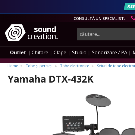
AN
RES
CONSULTĂ UN SPECIALIST:
instrumente
muzicale,
Outlet
Chitare
Clape
Studio
Sonorizare / PA
echipamente
Home
Tobe și percuții
Tobe electronice
Seturi de tobe electro
Yamaha DTX-432K
pro-
audio