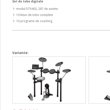
Set de tobe digitale
modul DTX402, 287 de sunete
10 kituri de tobe complete
10 programe de coaching
Variante:
DTX-
DTX-
DTX-
DTX-
482K
452K
482K
452K