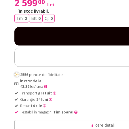
2 599
00
Lei
În stoc livrabil
.
Tm:
2
Bh:
0
Cj:
0
2556
puncte de fidelitate
în rate: de la
43.32
lei/luna
Transport
gratuit
Garanție
24 luni
Retur
14 zile
Timișoara!
Testabil în magazin:
cere detalii