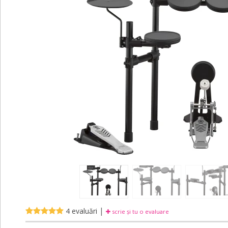
|
4 evaluări
scrie și tu o evaluare