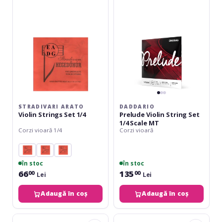
Strings
String
Set
Set
1/4
1/4
Scale
MT
STRADIVARI ARATO
DADDARIO
Violin Strings Set 1/4
Prelude Violin String Set
1/4 Scale MT
Corzi vioară 1/4
Corzi vioară
în stoc
în stoc
66
135
00
00
Lei
Lei
Adaugă în coș
Adaugă în coș
Thomastik
Daddario