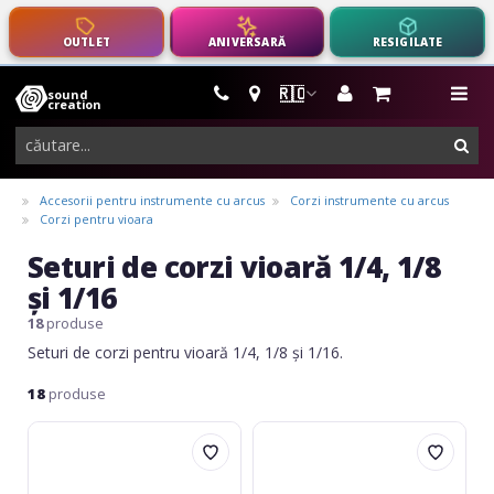
OUTLET
ANIVERSARĂ
RESIGILATE
🇷🇴
sound
instrumente
me
creation
muzicale,
cau
echipamente
pro-
Accesorii pentru instrumente cu arcus
Corzi instrumente cu arcus
audio
Corzi pentru vioara
Seturi de corzi vioară 1/4, 1/8
și 1/16
18
produse
Seturi de corzi pentru vioară 1/4, 1/8 și 1/16.
18
produse
Stradivari
Daddario
Arato
Prelude
Violin
Violin