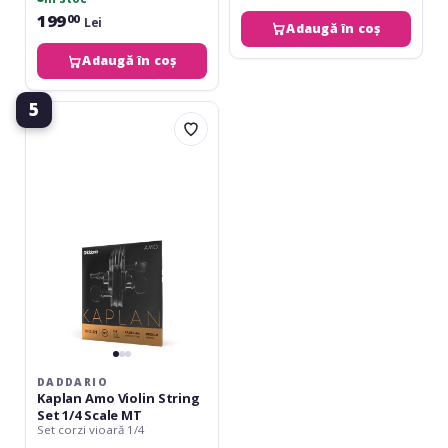
199
00
Lei
Adaugă în coș
Adaugă în coș
5
Daddario
Kaplan
Amo
Violin
String
Set
1/4
Scale
MT
DADDARIO
Kaplan Amo Violin String
Set 1/4 Scale MT
Set corzi vioară 1/4