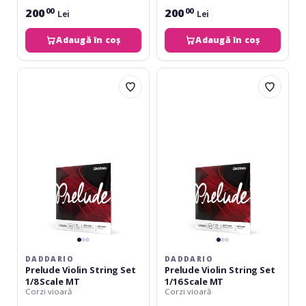
200
200
00
00
Lei
Lei
Adaugă în coș
Adaugă în coș
Daddario
Daddario
Prelude
Prelude
Violin
Violin
String
String
Set
Set
1/8
1/16
Scale
Scale
MT
MT
DADDARIO
DADDARIO
Prelude Violin String Set
Prelude Violin String Set
1/8 Scale MT
1/16 Scale MT
Corzi vioară
Corzi vioară