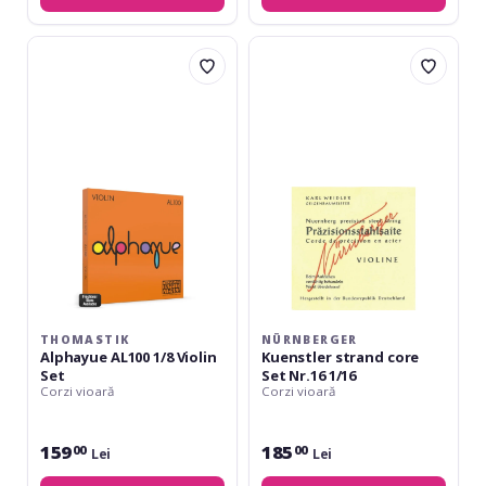
Thomastik
Nürnberger
Alphayue
Kuenstler
AL100
strand
1/8
core
Violin
Set
Set
Nr.16
1/16
THOMASTIK
NÜRNBERGER
Alphayue AL100 1/8 Violin
Kuenstler strand core
Set
Set Nr.16 1/16
Corzi vioară
Corzi vioară
159
185
00
00
Lei
Lei