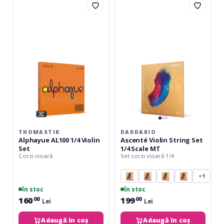
Alphayue
Ascenté
AL100
Violin
1/4
String
Violin
Set
Set
1/4
Scale
MT
THOMASTIK
DADDARIO
Alphayue AL100 1/4 Violin
Ascenté Violin String Set
Set
1/4 Scale MT
Corzi vioară
Set corzi vioară 1/4
+1
în stoc
în stoc
160
199
00
00
Lei
Lei
Adaugă în coș
Adaugă în coș