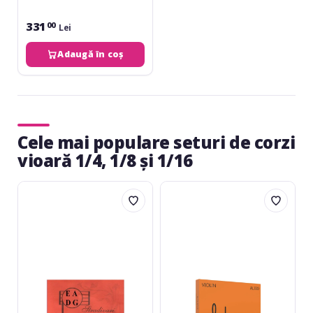
331
00
Lei
Adaugă în coș
Cele mai populare seturi de corzi
vioară 1/4, 1/8 și 1/16
Stradivari
Thomastik
Arato
Alphayue
Violin
AL100
Strings
1/8
Set
Violin
1/4
Set