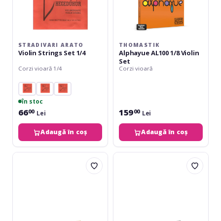
STRADIVARI ARATO
THOMASTIK
Violin Strings Set 1/4
Alphayue AL100 1/8 Violin
Set
Corzi vioară 1/4
Corzi vioară
în stoc
66
159
00
00
Lei
Lei
Adaugă în coș
Adaugă în coș
Daddario
Daddario
Ascenté
Prelude
Violin
Violin
String
String
Set
Set
1/4
1/4
Scale
Scale