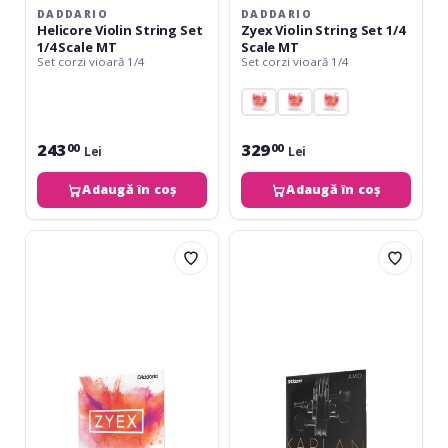
DADDARIO
DADDARIO
Helicore Violin String Set
Zyex Violin String Set 1/4
1/4 Scale MT
Scale MT
Set corzi vioară 1/4
Set corzi vioară 1/4
243
329
00
00
Lei
Lei
Adaugă în coș
Adaugă în coș
Daddario
Daddario
Zyex
Kaplan
Violin
Amo
String
Violin
Set
String
1/8
Set
Scale
1/4
MT
Scale
MT