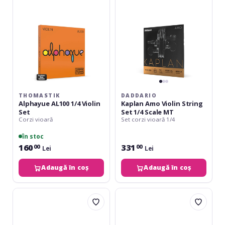
Set
Set
1/4
Scale
MT
THOMASTIK
DADDARIO
Alphayue AL100 1/4 Violin
Kaplan Amo Violin String
Set
Set 1/4 Scale MT
Corzi vioară
Set corzi vioară 1/4
în stoc
160
331
00
00
Lei
Lei
Adaugă în coș
Adaugă în coș
Nürnberger
Daddario
Kuenstler
Zyex
strand
Violin
core
String