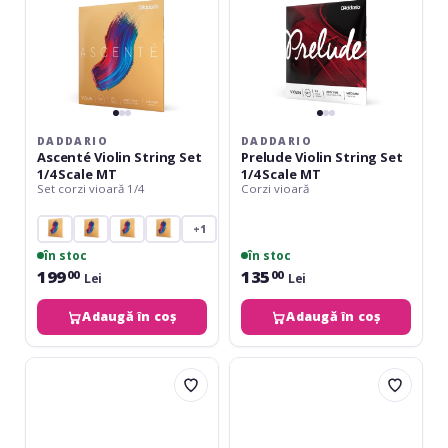
MT
MT
DADDARIO
DADDARIO
Ascenté Violin String Set
Prelude Violin String Set
1/4 Scale MT
1/4 Scale MT
Set corzi vioară 1/4
Corzi vioară
+1
în stoc
în stoc
199
135
00
00
Lei
Lei
Adaugă în coș
Adaugă în coș
Thomastik
Daddario
Alphayue
Kaplan
AL100
Amo
1/4
Violin
Violin
String