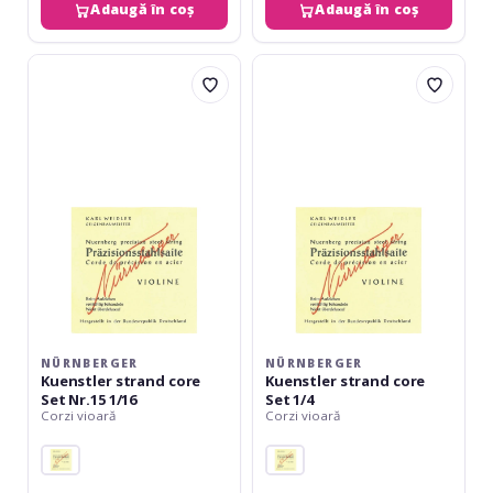
Adaugă în coș
Adaugă în coș
Nürnberger
Nürnberger
Kuenstler
Kuenstler
strand
strand
core
core
Set
Set
Nr.15
1/4
1/16
NÜRNBERGER
NÜRNBERGER
Kuenstler strand core
Kuenstler strand core
Set Nr.15 1/16
Set 1/4
Corzi vioară
Corzi vioară