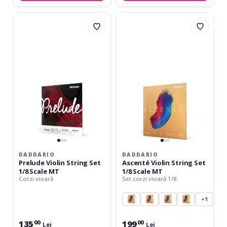
Daddario
Daddario
Prelude
Ascenté
Violin
Violin
String
String
Set
Set
1/8
1/8
Scale
Scale
MT
MT
DADDARIO
DADDARIO
Prelude Violin String Set
Ascenté Violin String Set
1/8 Scale MT
1/8 Scale MT
Corzi vioară
Set corzi vioară 1/8
+1
135
199
00
00
Lei
Lei