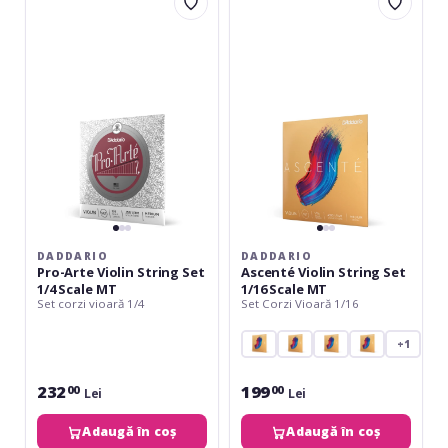
Pro-
Ascenté
Arte
Violin
Violin
String
String
Set
Set
1/16
1/4
Scale
Scale
MT
MT
DADDARIO
DADDARIO
Pro-Arte Violin String Set
Ascenté Violin String Set
1/4 Scale MT
1/16 Scale MT
Set corzi vioară 1/4
Set Corzi Vioară 1/16
+1
232
199
00
00
Lei
Lei
Adaugă în coș
Adaugă în coș