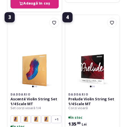
Adaugă în coș
3
4
Daddario
Daddario
Ascenté
Prelude
Violin
Violin
String
String
Set
Set
1/4
1/4
Scale
Scale
MT
MT
DADDARIO
DADDARIO
Ascenté Violin String Set
Prelude Violin String Set
1/4 Scale MT
1/4 Scale MT
Set corzi vioară 1/4
Corzi vioară
în stoc
+1
135
00
Lei
în stoc