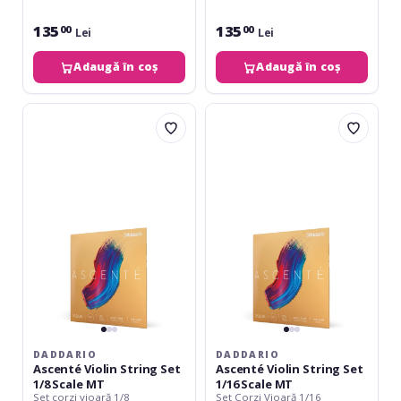
135
135
00
00
Lei
Lei
Adaugă în coș
Adaugă în coș
Daddario
Daddario
Ascenté
Ascenté
Violin
Violin
String
String
Set
Set
1/8
1/16
Scale
Scale
MT
MT
DADDARIO
DADDARIO
Ascenté Violin String Set
Ascenté Violin String Set
1/8 Scale MT
1/16 Scale MT
Set corzi vioară 1/8
Set Corzi Vioară 1/16