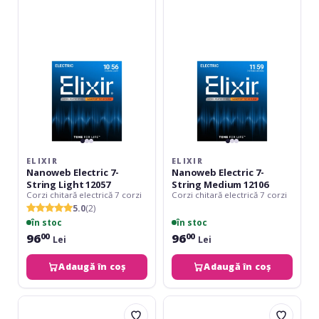
7-
7-
String
String
Light
Medium
12057
12106
ELIXIR
ELIXIR
Nanoweb Electric 7-
Nanoweb Electric 7-
String Light 12057
String Medium 12106
Corzi chitară electrică 7 corzi
Corzi chitară electrică 7 corzi
5.0
(2)
în stoc
în stoc
96
96
00
00
Lei
Lei
Adaugă în coș
Adaugă în coș
Daddario
Daddario
NYXL1059
XS