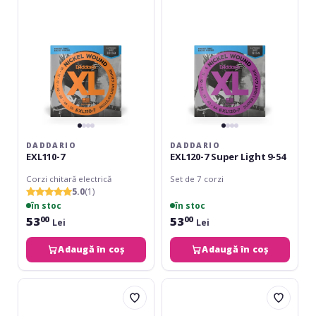
Light
9-
54
DADDARIO
DADDARIO
EXL110-7
EXL120-7 Super Light 9-54
Corzi chitară electrică
Set de 7 corzi
5.0
(1)
în stoc
în stoc
53
53
00
00
Lei
Lei
Adaugă în coș
Adaugă în coș
Elixir
Elixir
Nanoweb
Nanoweb
Electric
Electric