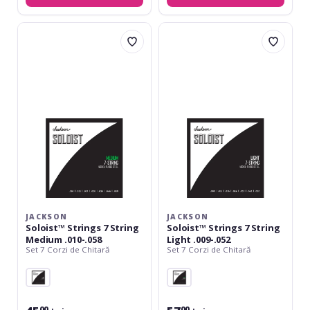
Jackson
Jackson
Soloist™
Soloist™
Strings
Strings
7
7
String
String
Medium
Light
.010-.058
.009-.052
JACKSON
JACKSON
Soloist™ Strings 7 String
Soloist™ Strings 7 String
Medium .010-.058
Light .009-.052
Set 7 Corzi de Chitară
Set 7 Corzi de Chitară
00
00