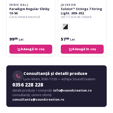
ERNIE BALL
JACKSON
Paradigm Regular Slinky
Soloist™ Strings 7 String
10-56
Light .009-.052
Corzi chitară electrică
Set 7 Corzi de Chitară
99
57
00
00
Lei
Lei
Adaugă în coș
Adaugă în coș
Consultanță și detalii produse
Luni–Vineri, 9:00–17:30 — echipa SoundCreation
0356 228 228
detalii produse / comandă:
info@soundcreation.ro
consultanță, cerere ofertă:
consultanta@soundcreation.ro