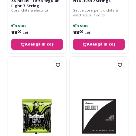
XS Nickel - 10-56 Regular
NYXL1059 7 Strings
Light 7-String
Corzi chitară electrică
Set de corzi pentru chitară
electrică cu 7 corzi
în stoc
în stoc
99
98
00
00
Lei
Lei
Adaugă în coș
Adaugă în coș
Ernie
Jackson
Ball
Soloist™
Paradigm
Strings
Regular
7
Slinky
String
10-
Light
56
.009-.052