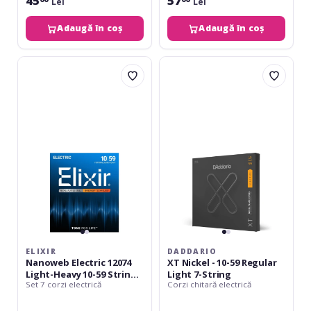
45
57
Lei
Lei
Adaugă în coș
Adaugă în coș
Elixir
Daddario
Nanoweb
XT
Electric
Nickel
12074
-
Light-
10-
Heavy
59
10-
Regular
59
Light
Strings
7-
7
String
ELIXIR
DADDARIO
Nanoweb Electric 12074
XT Nickel - 10-59 Regular
Light-Heavy 10-59 Strings
Light 7-String
Set 7 corzi electrică
Corzi chitară electrică
7