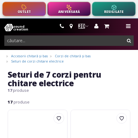
OUTLET
ANIVERSARĂ
RESIGILATE
🇷🇴
sound
instrumente
me
creation
muzicale,
cau
echipamente
pro-
Accesorii chitară și bas
Corzi de chitară și bas
audio
Seturi de corzi chitare electrice
Seturi de 7 corzi pentru
chitare electrice
17
produse
17
produse
Ernie
Ernie
Ball
Ball
Super
Regular
Slinky
Slinky
2623
2621