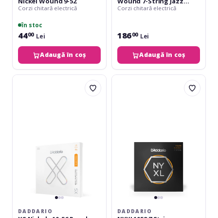
Nickel Wound 9-52
Wound 7-String Jazz
Corzi chitară electrică
Corzi chitară electrică
Light 11-65
în stoc
44
186
00
00
Lei
Lei
Adaugă în coș
Adaugă în coș
Daddario
Daddario
XS
NYXL1059
Nickel
7
-
Strings
10-
56
Regular
Light
7-
String
DADDARIO
DADDARIO