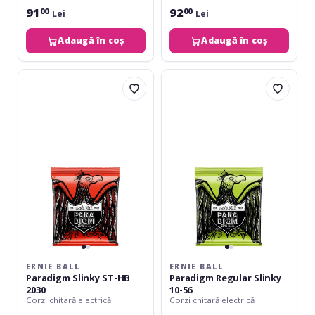
91
92
00
00
Lei
Lei
Adaugă în coș
Adaugă în coș
Ernie
Ernie
Ball
Ball
Paradigm
Paradigm
Slinky
Regular
ST-
Slinky
HB
10-
2030
56
ERNIE BALL
ERNIE BALL
Paradigm Slinky ST-HB
Paradigm Regular Slinky
2030
10-56
Corzi chitară electrică
Corzi chitară electrică