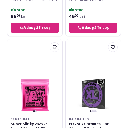
în stoc
în stoc
96
46
00
00
Lei
Lei
Adaugă în coș
Adaugă în coș
Ernie
Daddario
Ball
ECG24-
Super
7
Slinky
Chromes
2623
Flat
7S
Wound
Nickel
7-
Wound
String
9-
Jazz
52
Light
11-
65
ERNIE BALL
DADDARIO
Super Slinky 2623 7S
ECG24-7 Chromes Flat