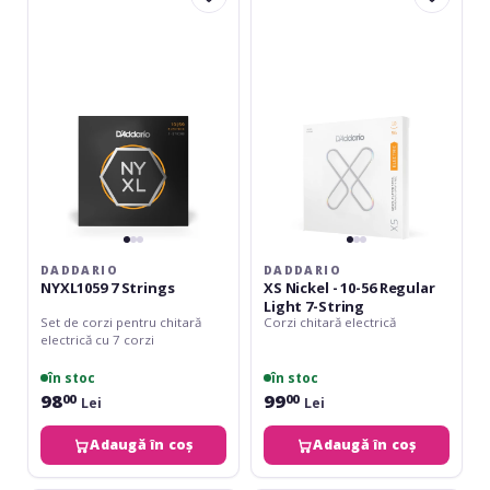
7
Nickel
Strings
-
10-
56
Regular
Light
7-
String
DADDARIO
DADDARIO
NYXL1059 7 Strings
XS Nickel - 10-56 Regular
Light 7-String
Set de corzi pentru chitară
Corzi chitară electrică
electrică cu 7 corzi
în stoc
în stoc
98
99
00
00
Lei
Lei
Adaugă în coș
Adaugă în coș