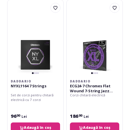
Daddario
Daddario
NYXL1164
ECG24-
7
7
Strings
Chromes
Flat
Wound
7-
String
Jazz
Light
11-
65
DADDARIO
DADDARIO
NYXL1164 7 Strings
ECG24-7 Chromes Flat
Wound 7-String Jazz
Set de corzi pentru chitară
Corzi chitară electrică
Light 11-65
electrică cu 7 corzi
96
186
00
00
Lei
Lei
Adaugă în coș
Adaugă în coș