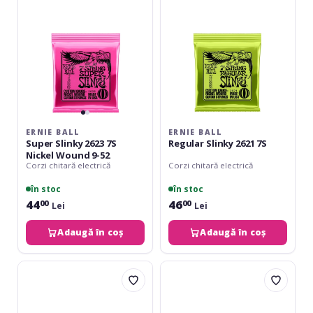
7S
7S
Nickel
Wound
9-
52
ERNIE BALL
ERNIE BALL
Super Slinky 2623 7S
Regular Slinky 2621 7S
Nickel Wound 9-52
Corzi chitară electrică
Corzi chitară electrică
în stoc
în stoc
44
46
00
00
Lei
Lei
Adaugă în coș
Adaugă în coș
Daddario
Daddario
EXL110-
EXL120-
7
7
Super