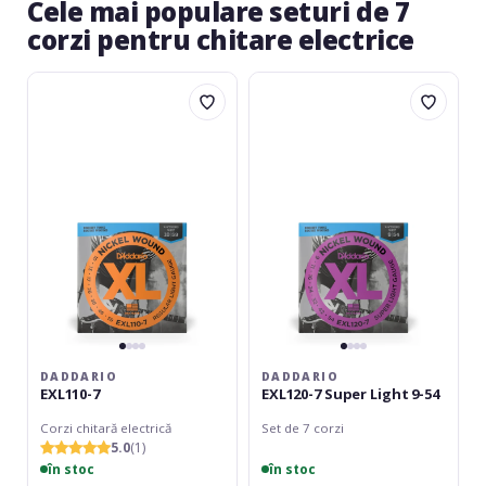
Cele mai populare seturi de 7
corzi pentru chitare electrice
Daddario
Daddario
EXL110-
EXL120-
7
7
Super
Light
9-
54
DADDARIO
DADDARIO
EXL110-7
EXL120-7 Super Light 9-54
Corzi chitară electrică
Set de 7 corzi
5.0
(1)
în stoc
în stoc