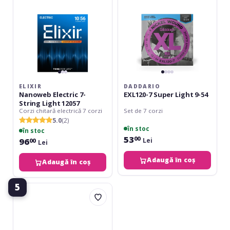
12057
54
ELIXIR
DADDARIO
Nanoweb Electric 7-
EXL120-7 Super Light 9-54
String Light 12057
Corzi chitară electrică 7 corzi
Set de 7 corzi
5.0
(2)
în stoc
în stoc
53
00
96
Lei
00
Lei
Adaugă în coș
Adaugă în coș
5
Elixir
Nanoweb
Electric
7-
String