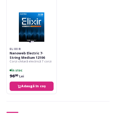
Medium
12106
ELIXIR
Nanoweb Electric 7-
String Medium 12106
Corzi chitară electrică 7 corzi
în stoc
96
00
Lei
Adaugă în coș