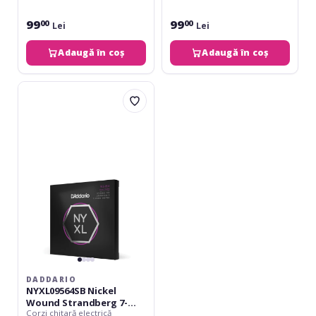
99
99
00
00
Lei
Lei
Adaugă în coș
Adaugă în coș
Daddario
NYXL09564SB
Nickel
Wound
Strandberg
7-
String
Super
Light
Plus
095-
64
DADDARIO
NYXL09564SB Nickel
Wound Strandberg 7-
Corzi chitară electrică
String Super Light Plus