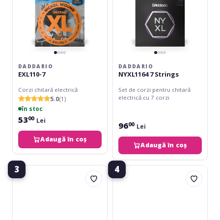
DADDARIO
DADDARIO
EXL110-7
NYXL1164 7 Strings
Corzi chitară electrică
Set de corzi pentru chitară
electrică cu 7 corzi
5.0
(1)
în stoc
53
00
Lei
96
00
Lei
Adaugă în coș
Adaugă în coș
3
4
Elixir
Daddario
Nanoweb
EXL120-
Electric
7
7-
Super
String
Light
Light
9-