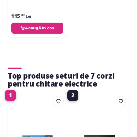
095-64
115
00
Lei
Adaugă în coș
Top produse seturi de 7 corzi
pentru chitare electrice
1
2
Daddario
Daddario
EXL110-
NYXL1164
7
7
Strings