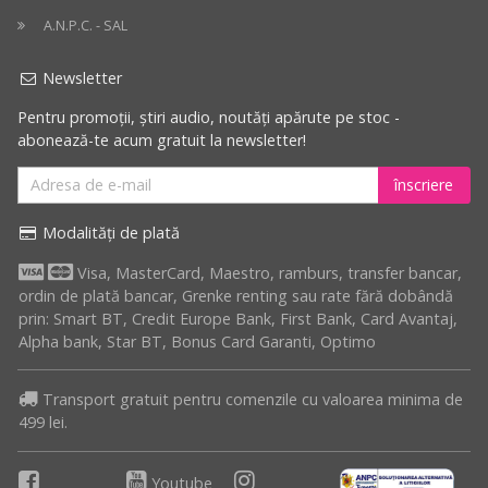
mai
A.N.P.C. - SAL
mari
reduceri
Newsletter
Pentru promoții, știri audio, noutăți apărute pe stoc -
abonează-te acum gratuit la newsletter!
înscriere
Modalități de plată
Visa, MasterCard, Maestro, ramburs, transfer bancar,
ordin de plată bancar, Grenke renting sau rate fără dobândă
prin: Smart BT, Credit Europe Bank, First Bank, Card Avantaj,
Alpha bank, Star BT, Bonus Card Garanti, Optimo
Transport gratuit pentru comenzile cu valoarea minima de
499 lei.
Youtube