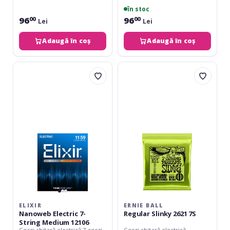
în stoc
96
96
00
00
Lei
Lei
Adaugă în coș
Adaugă în coș
Elixir
Ernie
Nanoweb
Ball
Electric
Regular
7-
Slinky
String
2621
Medium
7S
12106
ELIXIR
ERNIE BALL
Nanoweb Electric 7-
Regular Slinky 2621 7S
String Medium 12106
Corzi chitară electrică 7 corzi
Corzi chitară electrică