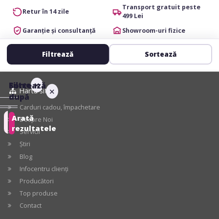
Transport gratuit peste
Retur în 14 zile
499 Lei
Garanție și consultanță
Showroom-uri fizice
Filtrează
Sortează
Filtre
✕
Sortează
Harta site
✕
după
Carduri cadou, împachetare
Arată
Despre Noi
Recomandate
rezultatele
Servicii
Știri
Preț
crescător
Blog
Infocentru clienți
Preț
Producători
descrescător
Top produse
Contact
Cele