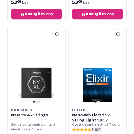
53
53
00
00
Lei
Lei
Adaugă în coș
Adaugă în coș
Daddario
Elixir
NYXL1164
Nanoweb
7
Electric
Strings
7-
String
Light
12057
DADDARIO
ELIXIR
NYXL1164 7 Strings
Nanoweb Electric 7-
String Light 12057
Set de corzi pentru chitară
Corzi chitară electrică 7 corzi
electrică cu 7 corzi
5.0
(2)