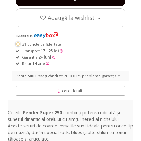
Adaugă la wishlist
livrabil și în
31
puncte de fidelitate
Transport
17 - 25 lei
Garanție
24 luni
Retur
14 zile
Peste
500
unități vândute cu
0.00%
probleme garanțiale.
cere detalii
Corzile
Fender Super 250
combină puterea ridicată și
sunetul dinamic al oțelului cu simțul neted al nichelului.
Aceste seturi de coarde versatile sunt ideale pentru orice tip
de muzică, dar în special rock, blues și alte stiluri cu tonuri
tăioase și articulate.