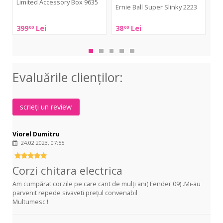
Limited Accessory Box 9635
Ernie Ball Super Slinky 2223
Er
22
Ernie
Ernie
399
Lei
38
Lei
38
00
00
Ball
Ern
Ball
Tim
Ball
Super
Henson
Reg
Slinky
Limited
Slin
2223
Evaluările clienţilor:
Accessory
222
Box
9635
scrieți un review
Viorel Dumitru
24.02.2023, 07:55
Corzi chitara electrica
Am cumpărat corzile pe care cant de mulți ani( Fender 09) .Mi-au
parvenit repede sivaveti prețul convenabil
Multumesc !