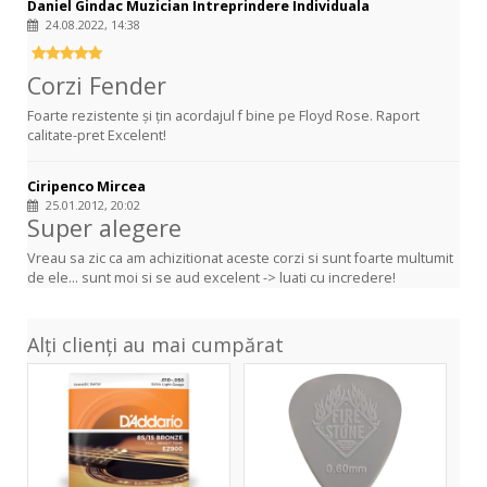
Daniel Gindac Muzician Intreprindere Individuala
24.08.2022, 14:38
Corzi Fender
Foarte rezistente și țin acordajul f bine pe Floyd Rose. Raport
calitate-pret Excelent!
Ciripenco Mircea
25.01.2012, 20:02
Super alegere
Vreau sa zic ca am achizitionat aceste corzi si sunt foarte multumit
de ele... sunt moi si se aud excelent -> luati cu incredere!
Alți clienți au mai cumpărat
EZ900
Nylon
Extra
060
Light
Light
10-
Grey
50