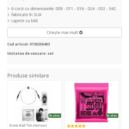
6 corzi cu dimensiunile: 009 - 011 - 016 - 024 - 032 - 042
fabricate în SUA
capete cu bilă
Citește mai mult
Cod articol: 0730250403
Unitatea de vanzare: set
Produse similare
Tim
Super
Reg
Henson
Slinky
Slin
Limited
2223
222
Accessory
Box
9635
în stoc
în stoc
Ernie Ball Tim Henson