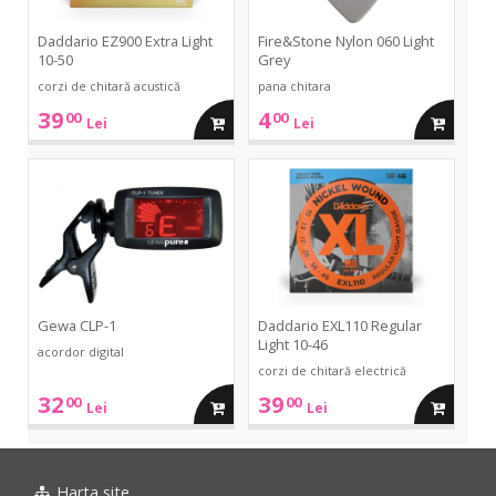
Daddario EZ900 Extra Light
Fire&Stone Nylon 060 Light
10-50
Grey
corzi de chitară acustică
pana chitara
39
4
00
00
adauga
adauga
Lei
Lei
in
in
CLP-
EXL110
1
Regular
Light
cos
cos
10-
46
Gewa CLP-1
Daddario EXL110 Regular
Light 10-46
acordor digital
corzi de chitară electrică
32
39
00
00
adauga
adauga
Lei
Lei
in
in
Harta site