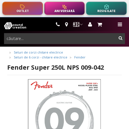
OUTLET
ANIVERSARĂ
RESIGILATE
🇷🇴
sound
instrumente
me
creation
muzicale,
cau
echipamente
pro-
Seturi de corzi chitare electrice
Seturi de 6 corzi - chitare electrice
Fender
audio
Fender Super 250L NPS 009-042