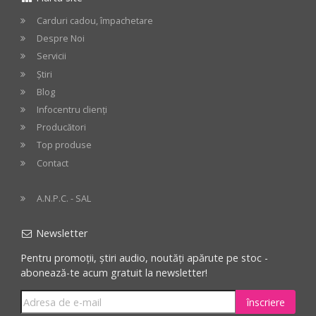
cos
cos
Carduri cadou, împachetare
Despre Noi
Servicii
Știri
Blog
Infocentru clienți
Producători
Top produse
Contact
A.N.P.C. - SAL
Newsletter
Pentru promoții, știri audio, noutăți apărute pe stoc -
abonează-te acum gratuit la newsletter!
înscriere