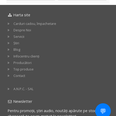
in
in
Harta site
cos
cos
Carduri cadou, împachetare
Despre Noi
Servicii
Știri
Blog
Infocentru clienți
Producători
Top produse
Contact
A.N.P.C. - SAL
Newsletter
💬
Pentru promoții, știri audio, noutăți apărute pe stoc -