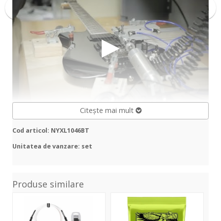
Citește mai mult
Cod articol: NYXL1046BT
Unitatea de vanzare: set
Produse similare
Tim
Regular
Pri
Henson
Slinky
Slin
Limited
2221
221