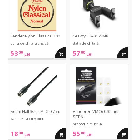
100
WMB
Fender Nylon Classical 100
Gravity GS-01 WMB
corzi de chitară clasică
stativ de chitară
53
57
00
00
adauga
adauga
Lei
Lei
in
in
3star
VMC6
MIDI
0.35mm
0.75m
SET
cos
cos
6
Adam Hall 3star MIDI 0.75m
Vandoren VMC6 0.35mm
SET 6
cablu MIDI cu 5 pini
protecție muștiuc
18
55
00
00
adauga
adauga
Lei
Lei