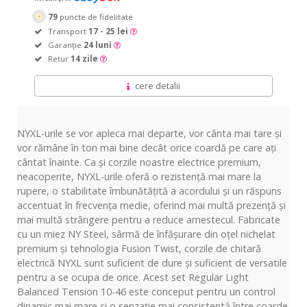
79
puncte de fidelitate
Transport
17 - 25 lei
Garanție
24 luni
Retur
14 zile
cere detalii
NYXL-urile se vor apleca mai departe, vor cânta mai tare și
vor rămâne în ton mai bine decât orice coardă pe care ați
cântat înainte. Ca și corzile noastre electrice premium,
neacoperite, NYXL-urile oferă o rezistență mai mare la
rupere, o stabilitate îmbunătățită a acordului și un răspuns
accentuat în frecvența medie, oferind mai multă prezență și
mai multă strângere pentru a reduce amestecul. Fabricate
cu un miez NY Steel, sârmă de înfășurare din oțel nichelat
premium și tehnologia Fusion Twist, corzile de chitară
electrică NYXL sunt suficient de dure și suficient de versatile
pentru a se ocupa de orice. Acest set Regular Light
Balanced Tension 10-46 este conceput pentru un control
dinamic mai mare și o senzație mai consistentă între coarde.