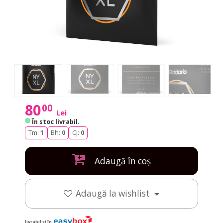
80
00
Lei
În stoc livrabil
.
Tm:
1
Bh:
0
Cj:
0
Adaugă în coș
Adaugă la wishlist
livrabil și în