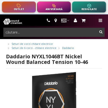
OUTLET
ANIVERSARĂ
RESIGILATE
🇷🇴
sound
instrumente
me
creation
muzicale,
cau
echipamente
pro-
Seturi de corzi chitare electrice
Seturi de 6 corzi - chitare electrice
Daddario
audio
Daddario NYXL1046BT Nickel
Wound Balanced Tension 10-46