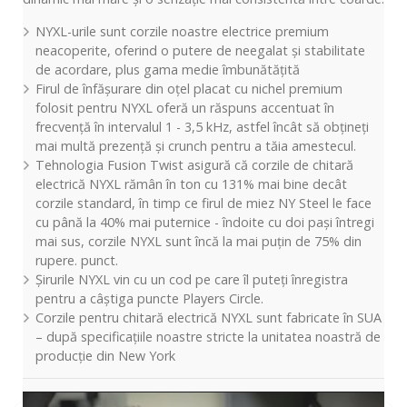
NYXL-urile sunt corzile noastre electrice premium
neacoperite, oferind o putere de neegalat și stabilitate
de acordare, plus gama medie îmbunătățită
Firul de înfășurare din oțel placat cu nichel premium
folosit pentru NYXL oferă un răspuns accentuat în
frecvență în intervalul 1 - 3,5 kHz, astfel încât să obțineți
mai multă prezență și crunch pentru a tăia amestecul.
Tehnologia Fusion Twist asigură că corzile de chitară
electrică NYXL rămân în ton cu 131% mai bine decât
corzile standard, în timp ce firul de miez NY Steel le face
cu până la 40% mai puternice - îndoite cu doi pași întregi
mai sus, corzile NYXL sunt încă la mai puțin de 75% din
rupere. punct.
Șirurile NYXL vin cu un cod pe care îl puteți înregistra
pentru a câștiga puncte Players Circle.
Corzile pentru chitară electrică NYXL sunt fabricate în SUA
– după specificațiile noastre stricte la unitatea noastră de
producție din New York